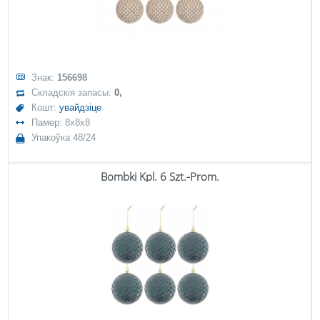
Знак:
156698
Складскія запасы:
0,
Кошт:
увайдзіце
Памер: 8x8x8
Упакоўка 48/24
Bombki Kpl. 6 Szt.-Prom.