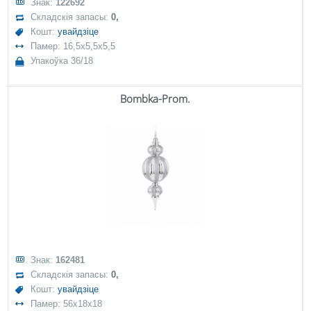
Знак:
122692
Складскія запасы:
0,
Кошт:
увайдзіце
Памер: 16,5x5,5x5,5
Упакоўка 36/18
Bombka-Prom.
Знак:
162481
Складскія запасы:
0,
Кошт:
увайдзіце
Памер: 56x18x18