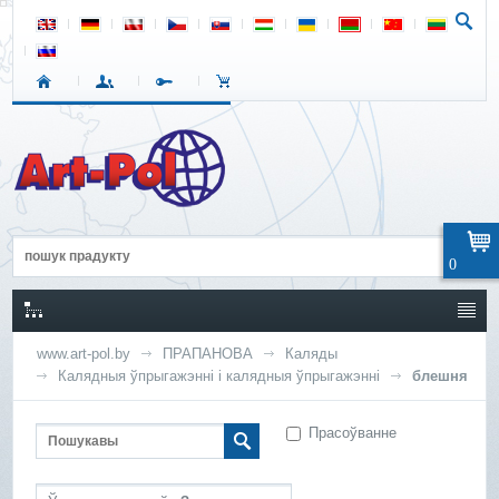
0
www.art-pol.by
ПРАПАНОВА
Каляды
Калядныя ўпрыгажэнні і калядныя ўпрыгажэнні
блешня
Прасоўванне