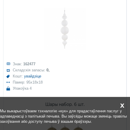
Знак:
162477
Складскія запасы:
0,
Кошт:
увайдзіце
Памер: 95x18x18
Упакоўка 4
x
Шары набор. 6 шт.
Мы выкарыстоўваем тэхналогію «кук» для прадастаўлення паслуг у
адпаведнасці з палітыкай печыва. Вы заўсёды можаце змяніць правілы
захоўвання або доступу печыва ў вашым браўзэры.