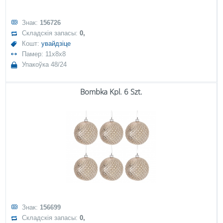
Знак:
156726
Складскія запасы:
0,
Кошт:
увайдзіце
Памер: 11x8x8
Упакоўка 48/24
Bombka Kpl. 6 Szt.
Знак:
156699
Складскія запасы:
0,