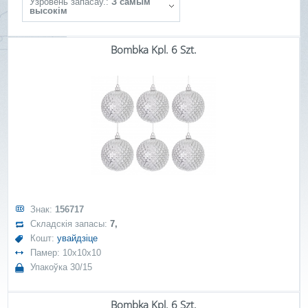
Ўзровень запасаў.:
З самым
высокім
Bombka Kpl. 6 Szt.
Знак:
156717
Складскія запасы:
7,
Кошт:
увайдзіце
Памер: 10x10x10
Упакоўка 30/15
Bombka Kpl. 6 Szt.