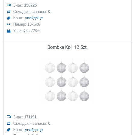
Знак:
156725
Складскія запасы:
0,
Кошт:
увайдзіце
Памер: 13x6x6
Упакоўка 72/36
Bombka Kpl. 12 Szt.
Знак:
171191
Складскія запасы:
0,
Кошт:
увайдзіце