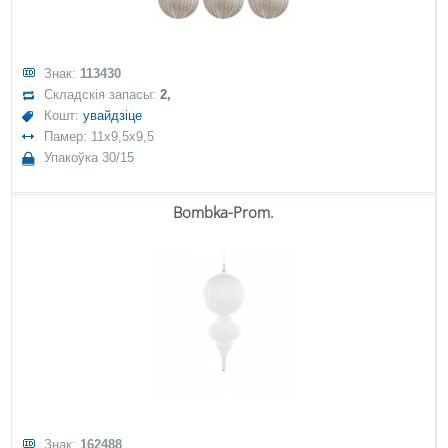
Знак:
113430
Складскія запасы:
2,
Кошт:
увайдзіце
Памер: 11x9,5x9,5
Упакоўка 30/15
Bombka-Prom.
Знак:
162488