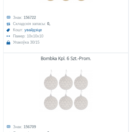
Знак:
156722
Складскія запасы:
0,
Кошт:
увайдзіце
Памер: 10x10x10
Упакоўка 30/15
Bombka Kpl. 6 Szt.-Prom.
Знак:
156709