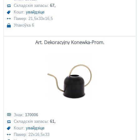
Складскія запасы:
67,
Кошт:
увайдзіце
Памер: 21,5x33x16,5
Упакоўка 6
Art. Dekoracyjny Konewka-Prom.
Знак:
170006
Складскія запасы:
61,
Кошт:
увайдзіце
Памер: 22x16,5x33