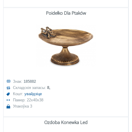
Poidełko Dla Ptaków
Знак:
185882
Складскія запасы:
8,
Кошт:
увайдзіце
Памер: 22x40x38
Упакоўка 3
Ozdoba Konewka Led