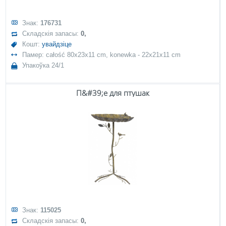
Знак:
176731
Складскія запасы:
0,
Кошт:
увайдзіце
Памер: całość 80x23x11 cm, konewka - 22x21x11 cm
Упакоўка 24/1
П&#39;е для птушак
Знак:
115025
Складскія запасы:
0,