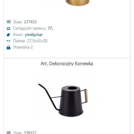
Знак:
177433
Складскія запасы:
77,
Кошт:
увайдзіце
Памер: 27,5x41x20
Упакоўка 2
Art. Dekoracyjny Konewka
Знак:
158117