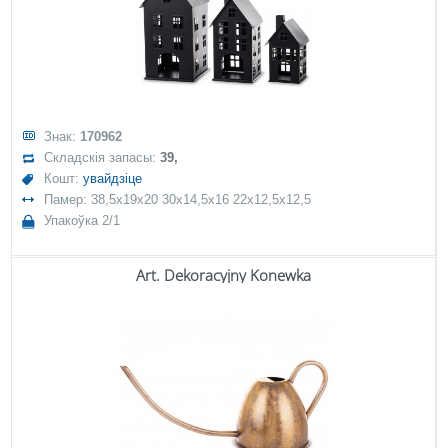
Знак:
170962
Складскія запасы:
39,
Кошт:
увайдзіце
Памер: 38,5x19x20 30x14,5x16 22x12,5x12,5
Упакоўка 2/1
Art. Dekoracyjny Konewka