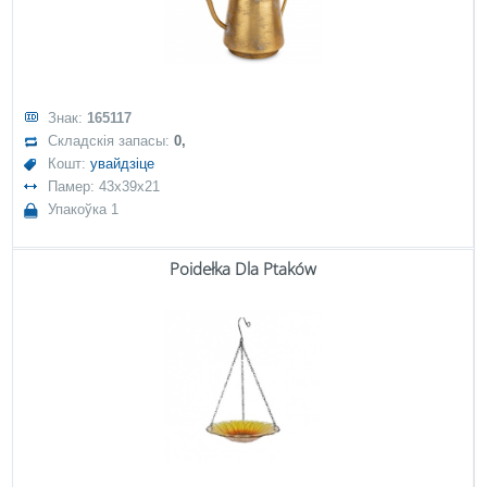
Знак:
165117
Складскія запасы:
0,
Кошт:
увайдзіце
Памер: 43x39x21
Упакоўка 1
Poidełka Dla Ptaków