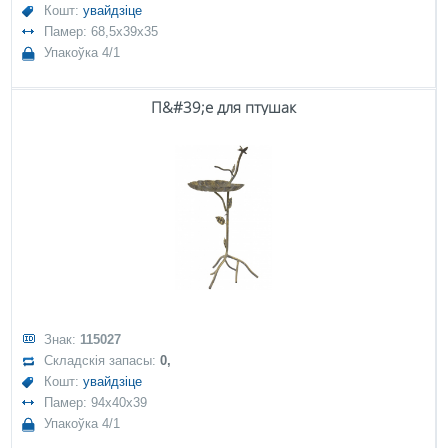
Кошт:
увайдзіце
Памер: 68,5x39x35
Упакоўка 4/1
П&#39;е для птушак
Знак:
115027
Складскія запасы:
0,
Кошт:
увайдзіце
Памер: 94x40x39
Упакоўка 4/1