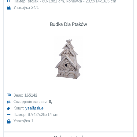
Памер: stojak - 80x18x1 cm, konewka - 23,5x14x16,5 cm
Упакоўка 24/1
Budka Dla Ptaków
Знак:
165142
Складскія запасы:
0,
Кошт:
увайдзіце
Памер: 87/42/x28x14 cm
Упакоўка 1