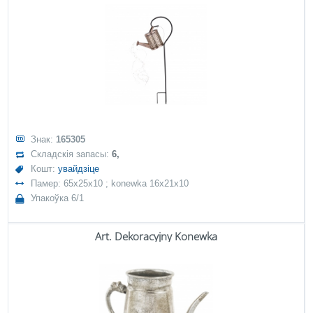
Знак:
165305
Складскія запасы:
6,
Кошт:
увайдзіце
Памер: 65x25x10 ; konewka 16x21x10
Упакоўка 6/1
Art. Dekoracyjny Konewka