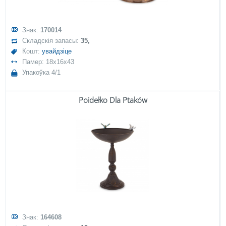
Знак:
170014
Складскія запасы:
35,
Кошт:
увайдзіце
Памер: 18x16x43
Упакоўка 4/1
Poidełko Dla Ptaków
Знак:
164608