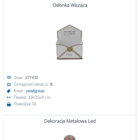
Osłonka Wisząca
Знак:
177432
Складскія запасы:
0,
Кошт:
увайдзіце
Памер: 19x15x8 cm
Упакоўка 16
Dekoracja Metalowa Led