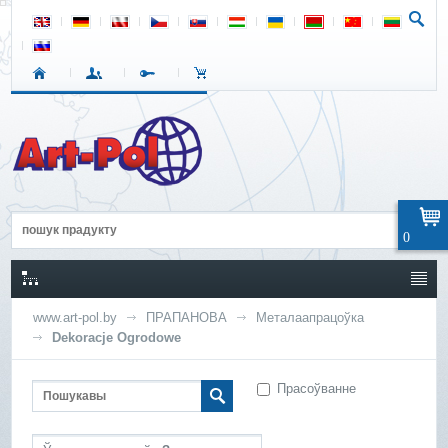
0
www.art-pol.by
ПРАПАНОВА
Металаапрацоўка
Dekoracje Ogrodowe
Прасоўванне