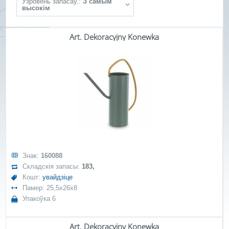
Ўзровень запасаў.:
З самым
высокім
Art. Dekoracyjny Konewka
Знак:
160088
Складскія запасы:
183,
Кошт:
увайдзіце
Памер: 25,5x26x8
Упакоўка 6
Art. Dekoracyjny Konewka