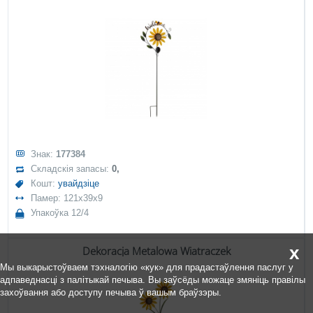
Знак:
177384
Складскія запасы:
0,
Кошт:
увайдзіце
Памер: 121x39x9
Упакоўка 12/4
x
Dekoracja Metalowa Wiatraczek
Мы выкарыстоўваем тэхналогію «кук» для прадастаўлення паслуг у
адпаведнасці з палітыкай печыва. Вы заўсёды можаце змяніць правілы
захоўвання або доступу печыва ў вашым браўзэры.