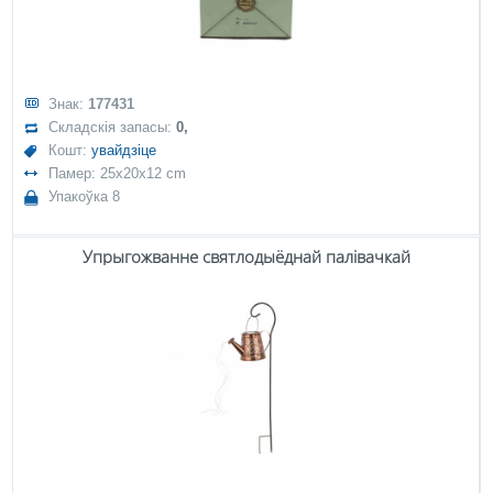
Знак:
177431
Складскія запасы:
0,
Кошт:
увайдзіце
Памер: 25x20x12 cm
Упакоўка 8
Упрыгожванне святлодыёднай палівачкай