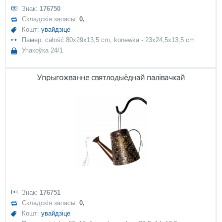
Знак:
176750
Складскія запасы:
0,
Кошт:
увайдзіце
Памер: całość 80x29x13,5 cm, konewka - 23x24,5x13,5 cm
Упакоўка 24/1
Упрыгожванне святлодыёднай палівачкай
Знак:
176751
Складскія запасы:
0,
Кошт:
увайдзіце