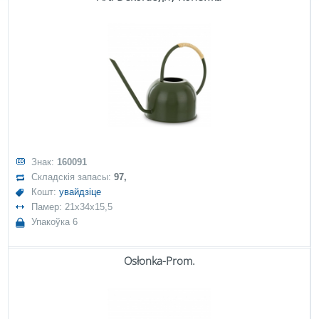
Знак:
160091
Складскія запасы:
97,
Кошт:
увайдзіце
Памер: 21x34x15,5
Упакоўка 6
Osłonka-Prom.