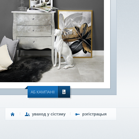
АБ КАМПАНІІ
уваход у сістэму
рэгістрацыя