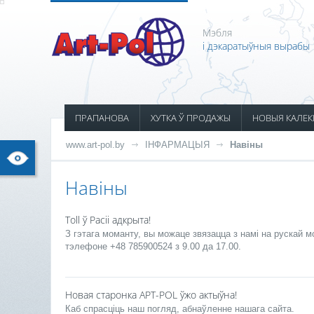
Мэбля
і дэкаратыўныя вырабы
ПРАПАНОВА
ХУТКА Ў ПРОДАЖЫ
НОВЫЯ КАЛЕК
www.art-pol.by
ІНФАРМАЦЫЯ
Навіны
Навіны
Toll ў Расіі адкрыта!
З гэтага моманту, вы можаце звязацца з намі на рускай 
тэлефоне +48 785900524 з 9.00 да 17.00.
Новая старонка АРТ-POL ўжо актыўна!
Каб спрасціць наш погляд, абнаўленне нашага сайта.