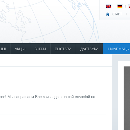
СТАРТ
ЦЫІ
АКЦЫІ
ЗНІЖКІ
ВЫСТАВА
ДАСТАЎКА
ІНФАРМАЦЫ
мове! Мы запрашаем Вас звязацца з нашай службай па