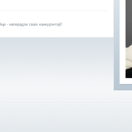
йце - наперадзе сваіх канкурэнтаў!