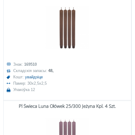
Знак:
169510
Складскія запасы:
48,
Кошт:
увайдзіце
Памер: 30x2,5x2,5
Упакоўка 12
Pl Świeca Luna Ołówek 25/300 Jeżyna Kpl. 4 Szt.