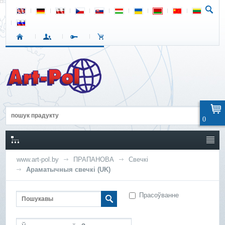
0
www.art-pol.by
ПРАПАНОВА
Свечкі
Араматычныя свечкі (UK)
Прасоўванне