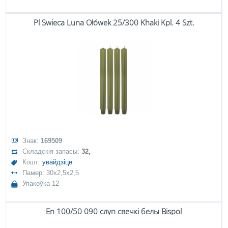
Pl Świeca Luna Ołówek 25/300 Khaki Kpl. 4 Szt.
Знак:
169509
Складскія запасы:
32,
Кошт:
увайдзіце
Памер: 30x2,5x2,5
Упакоўка 12
En 100/50 090 слуп свечкі белы Bispol