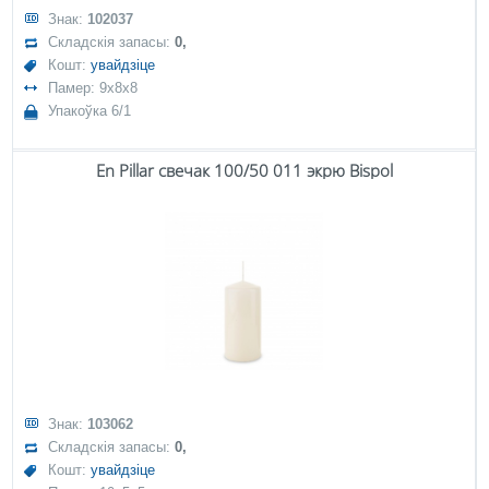
Знак:
102037
Складскія запасы:
0,
Кошт:
увайдзіце
Памер: 9x8x8
Упакоўка 6/1
En Pillar свечак 100/50 011 экрю Bispol
Знак:
103062
Складскія запасы:
0,
Кошт:
увайдзіце