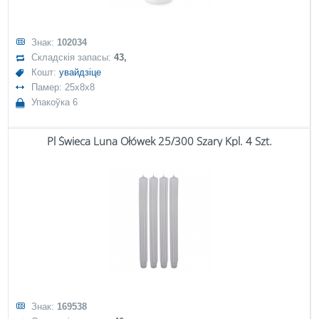
Знак:
102034
Складскія запасы:
43,
Кошт:
увайдзіце
Памер: 25x8x8
Упакоўка 6
Pl Świeca Luna Ołówek 25/300 Szary Kpl. 4 Szt.
Знак:
169538