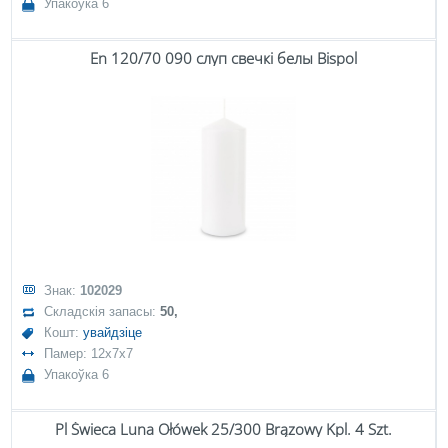
Упакоўка 6
En 120/70 090 слуп свечкі белы Bispol
Знак:
102029
Складскія запасы:
50,
Кошт:
увайдзіце
Памер: 12x7x7
Упакоўка 6
Pl Świeca Luna Ołówek 25/300 Brązowy Kpl. 4 Szt.