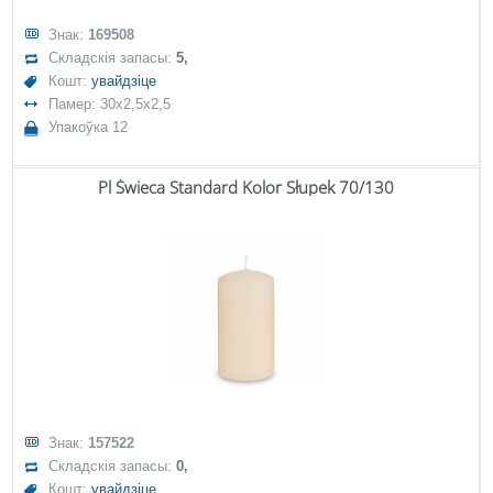
Знак:
169508
Складскія запасы:
5,
Кошт:
увайдзіце
Памер: 30x2,5x2,5
Упакоўка 12
Pl Świeca Standard Kolor Słupek 70/130
Знак:
157522
Складскія запасы:
0,
Кошт:
увайдзіце