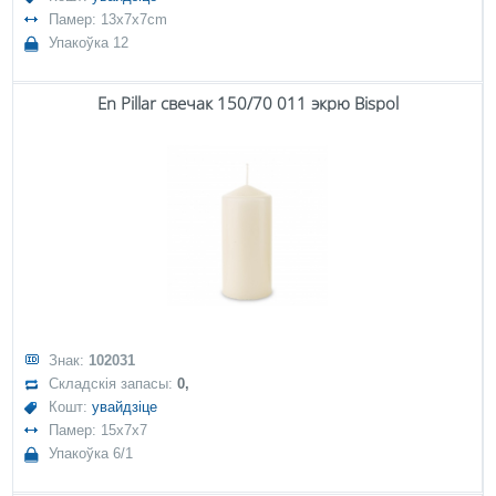
Памер: 13x7x7cm
Упакоўка 12
En Pillar свечак 150/70 011 экрю Bispol
Знак:
102031
Складскія запасы:
0,
Кошт:
увайдзіце
Памер: 15x7x7
Упакоўка 6/1