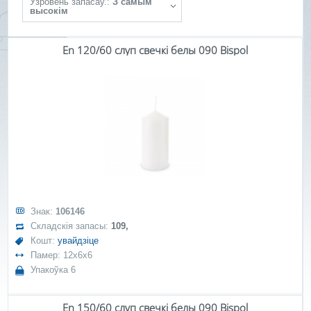
Ўзровень запасаў.:
З самым
высокім
En 120/60 слуп свечкі белы 090 Bispol
Знак:
106146
Складскія запасы:
109,
Кошт:
увайдзіце
Памер: 12x6x6
Упакоўка 6
En 150/60 слуп свечкі белы 090 Bispol