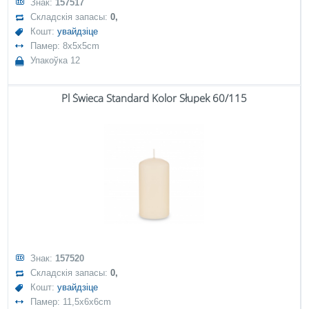
Знак:
157517
Складскія запасы:
0,
Кошт:
увайдзіце
Памер: 8x5x5cm
Упакоўка 12
Pl Świeca Standard Kolor Słupek 60/115
Знак:
157520
Складскія запасы:
0,
Кошт:
увайдзіце
Памер: 11,5x6x6cm