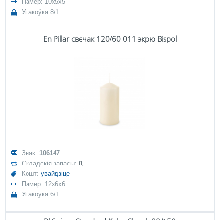
Памер: 10x5x5
Упакоўка 8/1
En Pillar свечак 120/60 011 экрю Bispol
Знак:
106147
Складскія запасы:
0,
Кошт:
увайдзіце
Памер: 12x6x6
Упакоўка 6/1