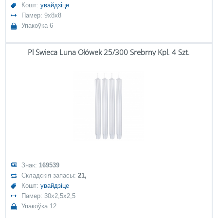
Кошт:
увайдзіце
Памер: 9x8x8
Упакоўка 6
Pl Świeca Luna Ołówek 25/300 Srebrny Kpl. 4 Szt.
Знак:
169539
Складскія запасы:
21,
Кошт:
увайдзіце
Памер: 30x2,5x2,5
Упакоўка 12