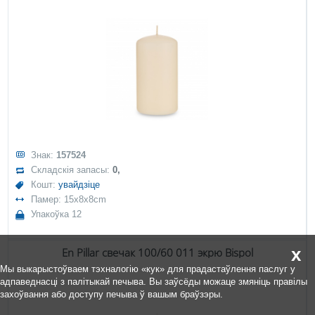
Знак:
157524
Складскія запасы:
0,
Кошт:
увайдзіце
Памер: 15x8x8cm
Упакоўка 12
x
En Pillar свечак 100/60 011 экрю Bispol
Мы выкарыстоўваем тэхналогію «кук» для прадастаўлення паслуг у
адпаведнасці з палітыкай печыва. Вы заўсёды можаце змяніць правілы
захоўвання або доступу печыва ў вашым браўзэры.