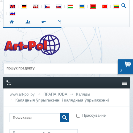
0
www.art-pol.by
ПРАПАНОВА
Каляды
Калядныя ўпрыгажэнні і калядныя ўпрыгажэнні
Прасоўванне