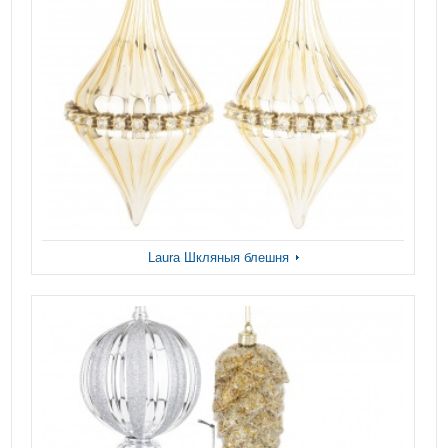
Laura Шкляныя блешня