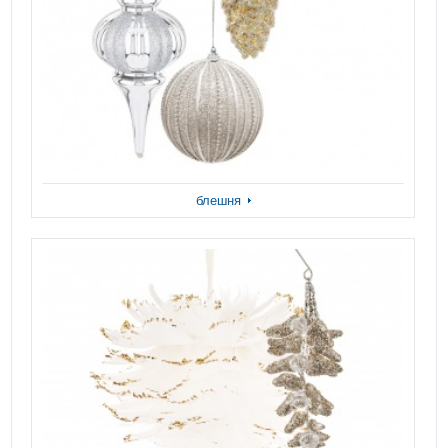
блешня