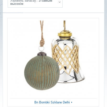
Ўзровень запасаў.:
З самым
высокім
Bn Bombki Szklane Delhi