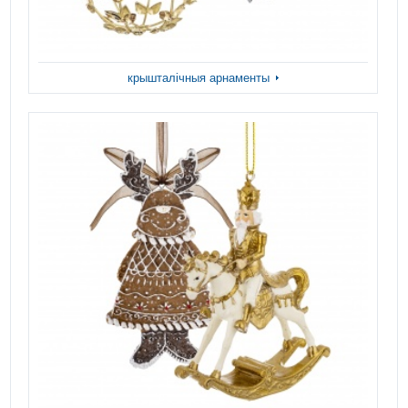
крышталічныя арнаменты