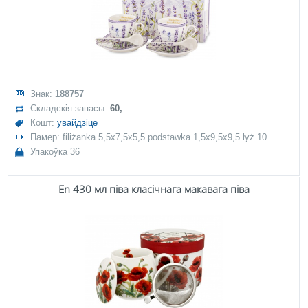
Знак:
188757
Складскія запасы:
60,
Кошт:
увайдзіце
Памер: filiżanka 5,5x7,5x5,5 podstawka 1,5x9,5x9,5 łyż 10
Упакоўка 36
En 430 мл піва класічнага макавага піва