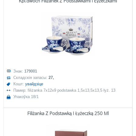
Kpl.dwóch Filiżanek Z Podstawkami I Łyżeczkami
Знак:
179001
Складскія запасы:
27,
Кошт:
увайдзіце
Памер: filiżanka 7x12x9 podstawka 1,5x13,5x13,5 łyż. 13
Упакоўка 18/1
Filiżanka Z Podstawką I Łyżeczką 250 Ml