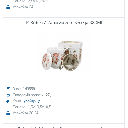
Памер: 12,5x12,5x8,5
Упакоўка 24
Pl Kubek Z Zaparzaczem Secesja 380Ml
Знак:
143558
Складскія запасы:
27,
Кошт:
увайдзіце
Памер: 11,5x10,5x10,5
Упакоўка 36 24