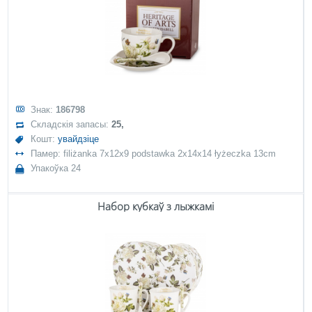
Знак:
186798
Складскія запасы:
25,
Кошт:
увайдзіце
Памер: filiżanka 7x12x9 podstawka 2x14x14 łyżeczka 13cm
Упакоўка 24
Набор кубкаў з лыжкамі