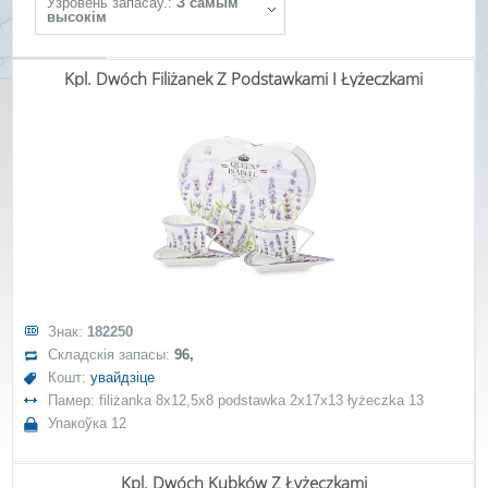
Ўзровень запасаў.:
З самым
высокім
Kpl. Dwóch Filiżanek Z Podstawkami I Łyżeczkami
Знак:
182250
Складскія запасы:
96,
Кошт:
увайдзіце
Памер: filiżanka 8x12,5x8 podstawka 2x17x13 łyżeczka 13
Упакоўка 12
Kpl. Dwóch Kubków Z Łyżeczkami