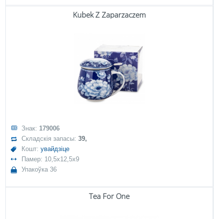
Kubek Z Zaparzaczem
Знак:
179006
Складскія запасы:
39,
Кошт:
увайдзіце
Памер: 10,5x12,5x9
Упакоўка 36
Tea For One