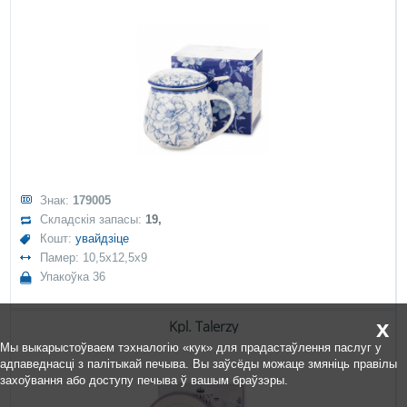
Знак:
179005
Складскія запасы:
19,
Кошт:
увайдзіце
Памер: 10,5x12,5x9
Упакоўка 36
x
Kpl. Talerzy
Мы выкарыстоўваем тэхналогію «кук» для прадастаўлення паслуг у
адпаведнасці з палітыкай печыва. Вы заўсёды можаце змяніць правілы
захоўвання або доступу печыва ў вашым браўзэры.