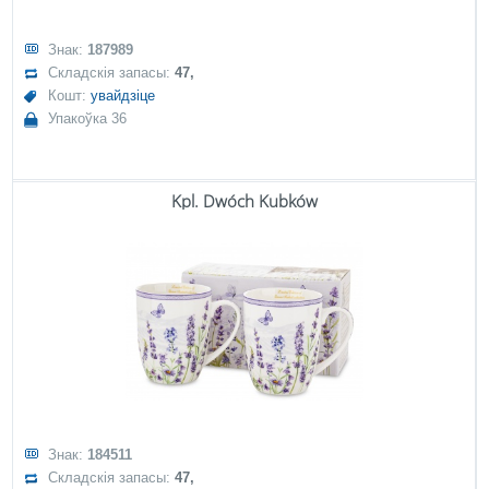
Знак:
187989
Складскія запасы:
47,
Кошт:
увайдзіце
Упакоўка 36
Kpl. Dwóch Kubków
Знак:
184511
Складскія запасы:
47,