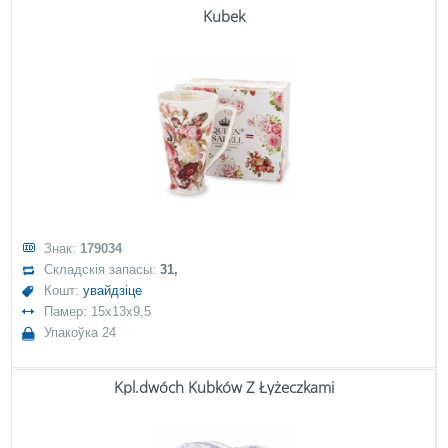
Kubek
Знак:
179034
Складскія запасы:
31,
Кошт:
увайдзіце
Памер: 15x13x9,5
Упакоўка 24
Kpl.dwóch Kubków Z Łyżeczkami