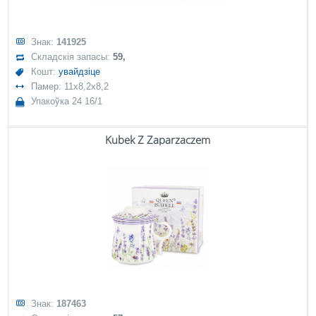
Знак:
141925
Складскія запасы:
59,
Кошт:
увайдзіце
Памер: 11x8,2x8,2
Упакоўка 24 16/1
Kubek Z Zaparzaczem
Знак:
187463