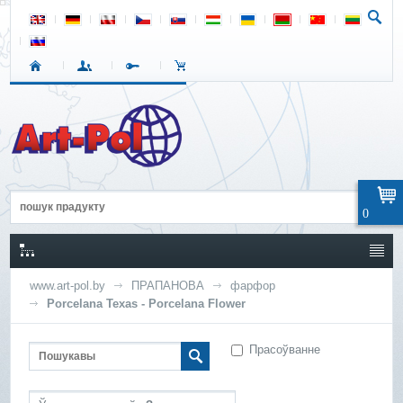
0
www.art-pol.by
ПРАПАНОВА
фарфор
Porcelana Texas - Porcelana Flower
Прасоўванне