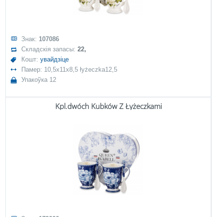
Знак:
107086
Складскія запасы:
22,
Кошт:
увайдзіце
Памер: 10,5x11x8,5 łyżeczka12,5
Упакоўка 12
Kpl.dwóch Kubków Z Łyżeczkami