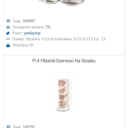
Знак:
184497
Складскія запасы:
73,
Кошт:
увайдзіце
Памер: filiżanka 7x12x9 podstawka 2x13,5x13,5 łyż. 13
Упакоўка 18
Pl 4 Filiżanki Espresso Na Stojaku
Знак:
145797