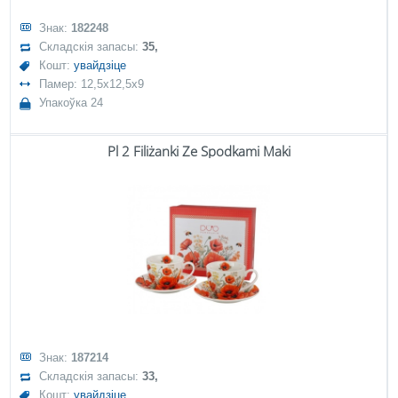
Знак:
182248
Складскія запасы:
35,
Кошт:
увайдзіце
Памер: 12,5x12,5x9
Упакоўка 24
Pl 2 Filiżanki Ze Spodkami Maki
Знак:
187214
Складскія запасы:
33,
Кошт:
увайдзіце