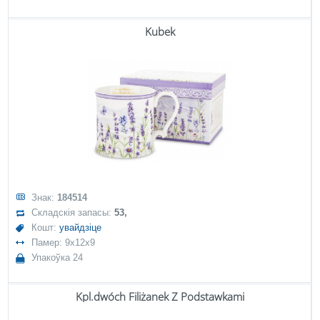
Kubek
Знак:
184514
Складскія запасы:
53,
Кошт:
увайдзіце
Памер: 9x12x9
Упакоўка 24
Kpl.dwóch Filiżanek Z Podstawkami