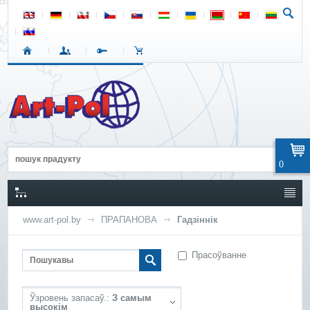
0
www.art-pol.by
ПРАПАНОВА
Гадзіннік
Прасоўванне
Ўзровень запасаў.:
З самым
высокім