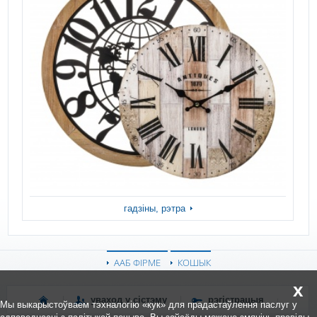
гадзіны, рэтра
ААБ ФІРМЕ
КОШЫК
x
уваход у сістэму
рэгістрацыя
Мы выкарыстоўваем тэхналогію «кук» для прадастаўлення паслуг у