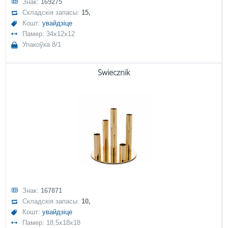
Знак:
169275
Складскія запасы:
15,
Кошт:
увайдзіце
Памер: 34x12x12
Упакоўка 8/1
Świecznik
Знак:
167871
Складскія запасы:
10,
Кошт:
увайдзіце
Памер: 18,5x18x18