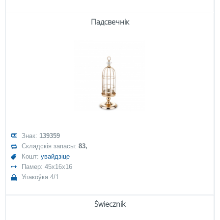
Падсвечнік
Знак:
139359
Складскія запасы:
83,
Кошт:
увайдзіце
Памер: 45x16x16
Упакоўка 4/1
Świecznik