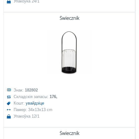
Упакоўка 24/1
Świecznik
Знак:
182802
Складскія запасы:
176,
Кошт:
увайдзіце
Памер: 34x13x13 cm
Упакоўка 12/1
Świecznik