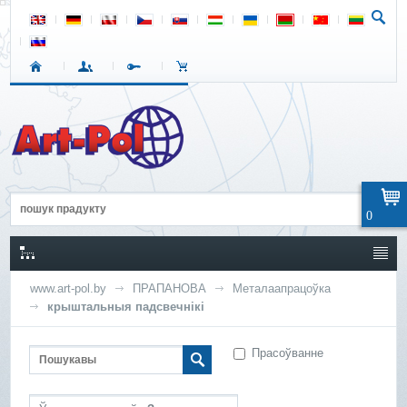
0
www.art-pol.by
ПРАПАНОВА
Металаапрацоўка
крыштальныя падсвечнікі
Прасоўванне