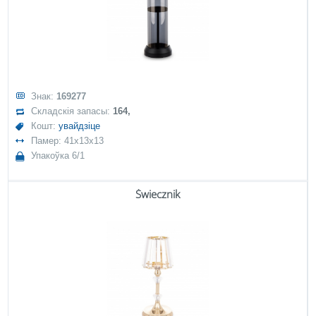
Знак:
169277
Складскія запасы:
164,
Кошт:
увайдзіце
Памер: 41x13x13
Упакоўка 6/1
Świecznik