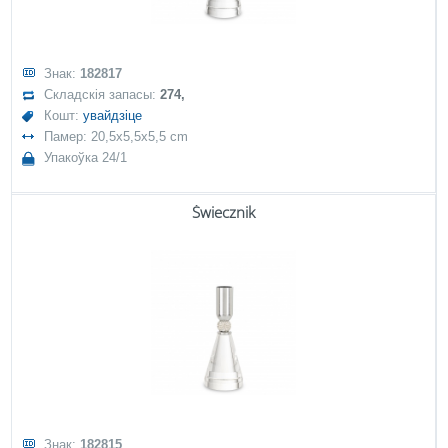
Знак:
182817
Складскія запасы:
274,
Кошт:
увайдзіце
Памер: 20,5x5,5x5,5 cm
Упакоўка 24/1
Świecznik
Знак:
182815