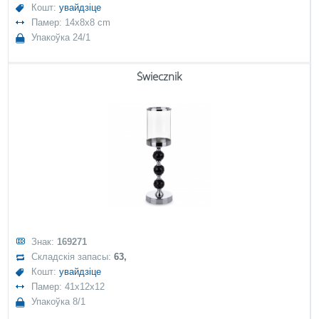
Кошт:
увайдзіце
Памер: 14x8x8 cm
Упакоўка 24/1
Świecznik
Знак:
169271
Складскія запасы:
63,
Кошт:
увайдзіце
Памер: 41x12x12
Упакоўка 8/1