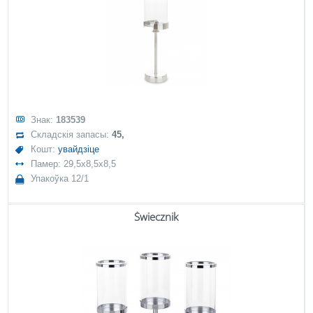
Знак:
183539
Складскія запасы:
45,
Кошт:
увайдзіце
Памер: 29,5x8,5x8,5
Упакоўка 12/1
Świecznik