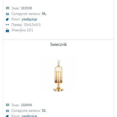
Знак:
183538
Складскія запасы:
56,
Кошт:
увайдзіце
Памер: 33x8,5x8,5
Упакоўка 12/1
Świecznik
Знак:
168994
Складскія запасы:
52,
Кошт:
увайдзіце