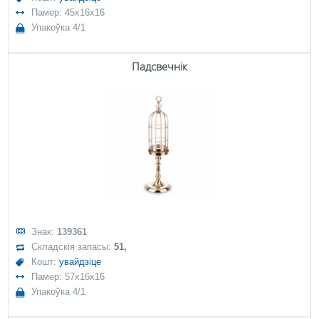
Памер: 45x16x16
Упакоўка 4/1
Падсвечнік
Знак:
139361
Складскія запасы:
51,
Кошт:
увайдзіце
Памер: 57x16x16
Упакоўка 4/1