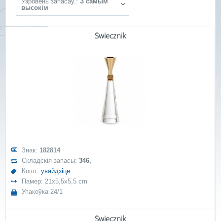
Ўзровень запасаў.:
З самым
высокім
Świecznik
Знак:
182814
Складскія запасы:
346,
Кошт:
увайдзіце
Памер: 21x5,5x5,5 cm
Упакоўка 24/1
Świecznik