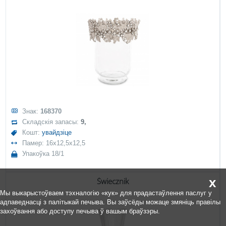
Знак:
168370
Складскія запасы:
9,
Кошт:
увайдзіце
Памер: 16x12,5x12,5
Упакоўка 18/1
x
Świecznik
Мы выкарыстоўваем тэхналогію «кук» для прадастаўлення паслуг у
адпаведнасці з палітыкай печыва. Вы заўсёды можаце змяніць правілы
захоўвання або доступу печыва ў вашым браўзэры.