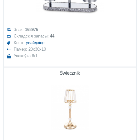
Знак:
168976
Складскія запасы:
44,
Кошт:
увайдзіце
Памер: 20x30x10
Упакоўка 8/1
Świecznik