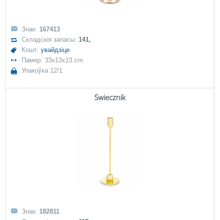
Знак:
167413
Складскія запасы:
141,
Кошт:
увайдзіце
Памер: 33x13x13 cm
Упакоўка 12/1
Świecznik
Знак:
182811