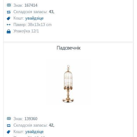
Знак:
167414
Складскія запасы:
43,
Кошт:
увайдзіце
Памер: 38x13x13 cm
Упакоўка 12/1
Падсвечнік
Знак:
139360
Складскія запасы:
42,
Кошт:
увайдзіце