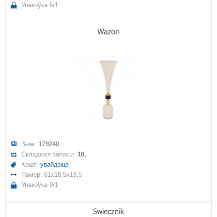
Упакоўка 6/1
Wazon
Знак:
179240
Складскія запасы:
10,
Кошт:
увайдзіце
Памер: 61x18,5x18,5
Упакоўка 9/1
Świecznik