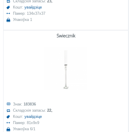
Складскія запасы:
23,
Кошт:
увайдзіце
Памер: 134x37x37
Упакоўка 1
Świecznik
Знак:
183836
Складскія запасы:
22,
Кошт:
увайдзіце
Памер: 81x9x9
Упакоўка 6/1