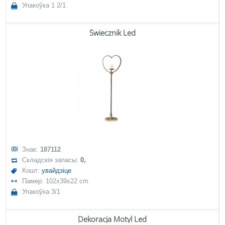
Упакоўка 1 2/1
Świecznik Led
Знак:
187112
Складскія запасы:
0,
Кошт:
увайдзіце
Памер: 102x39x22 cm
Упакоўка 3/1
Dekoracja Motyl Led