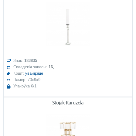
Знак:
183835
Складскія запасы:
16,
Кошт:
увайдзіце
Памер: 70x9x9
Упакоўка 6/1
Stojak-Karuzela