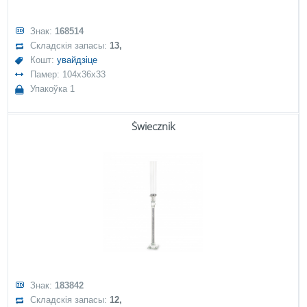
Знак:
168514
Складскія запасы:
13,
Кошт:
увайдзіце
Памер: 104x36x33
Упакоўка 1
Świecznik
Знак:
183842
Складскія запасы:
12,