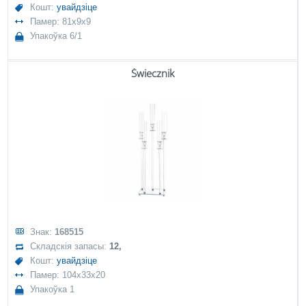
Кошт:
увайдзіце
Памер: 81x9x9
Упакоўка 6/1
Świecznik
Знак:
168515
Складскія запасы:
12,
Кошт:
увайдзіце
Памер: 104x33x20
Упакоўка 1