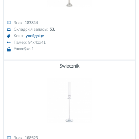
Знак:
183844
Складскія запасы:
53,
Кошт:
увайдзіце
Памер: 94x41x41
Упакоўка 1
Świecznik
Знак:
168523