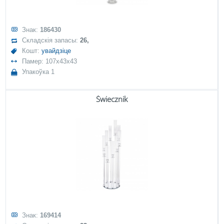
Знак:
186430
Складскія запасы:
26,
Кошт:
увайдзіце
Памер: 107x43x43
Упакоўка 1
Świecznik
Знак:
169414