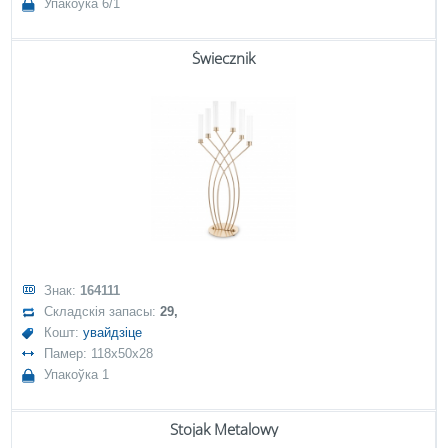
Упакоўка 6/1
Świecznik
Знак:
164111
Складскія запасы:
29,
Кошт:
увайдзіце
Памер: 118x50x28
Упакоўка 1
Stojak Metalowy