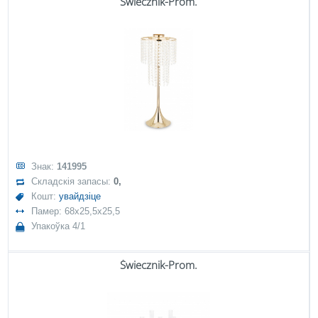
Świecznik-Prom.
Знак:
141995
Складскія запасы:
0,
Кошт:
увайдзіце
Памер: 68x25,5x25,5
Упакоўка 4/1
Świecznik-Prom.