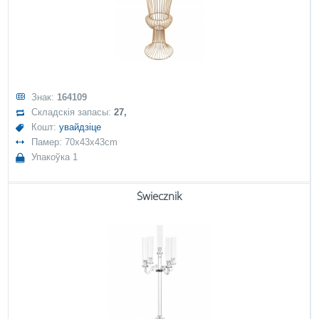
Знак:
164109
Складскія запасы:
27,
Кошт:
увайдзіце
Памер: 70x43x43cm
Упакоўка 1
Świecznik