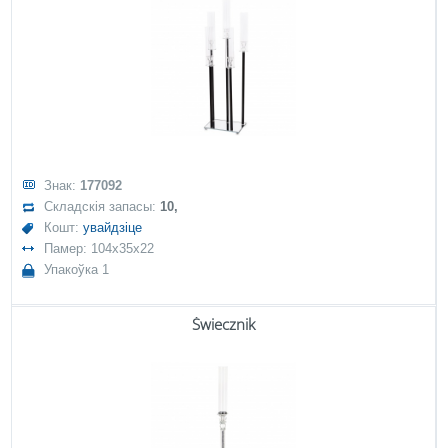
Знак:
177092
Складскія запасы:
10,
Кошт:
увайдзіце
Памер: 104x35x22
Упакоўка 1
Świecznik