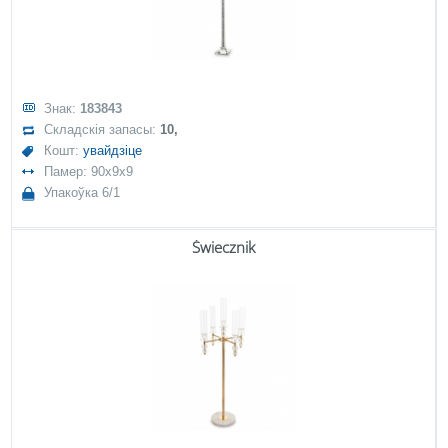
Знак:
183843
Складскія запасы:
10,
Кошт:
увайдзіце
Памер: 90x9x9
Упакоўка 6/1
Świecznik