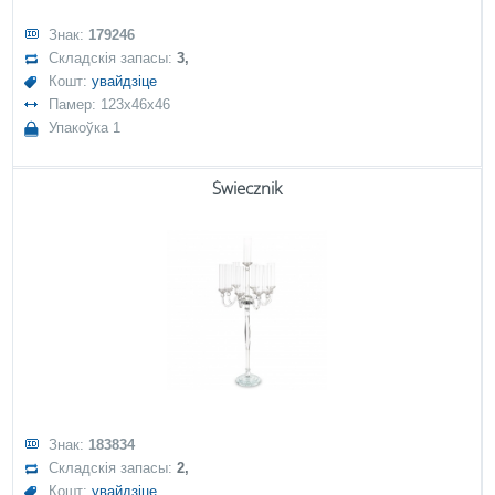
Знак:
179246
Складскія запасы:
3,
Кошт:
увайдзіце
Памер: 123x46x46
Упакоўка 1
Świecznik
Знак:
183834
Складскія запасы:
2,
Кошт:
увайдзіце