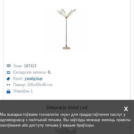
Знак:
187113
Складскія запасы:
0,
Кошт:
увайдзіце
Памер: 105x60x49 cm
Упакоўка 1
x
Dekoracja Motyl Led
Мы выкарыстоўваем тэхналогію «кук» для прадастаўлення паслуг у
адпаведнасці з палітыкай печыва. Вы заўсёды можаце змяніць правілы
захоўвання або доступу печыва ў вашым браўзэры.