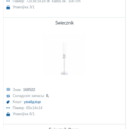
Памер: 72x39,5x18 dł. kabla ok. 100 cm
Упакоўка 3/1
Świecznik
Знак:
168522
Складскія запасы:
0,
Кошт:
увайдзіце
Памер: 65x14x14
Упакоўка 6/1