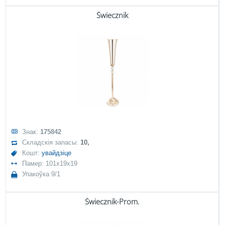
Świecznik
Знак:
175842
Складскія запасы:
10,
Кошт:
увайдзіце
Памер: 101x19x19
Упакоўка 9/1
Świecznik-Prom.