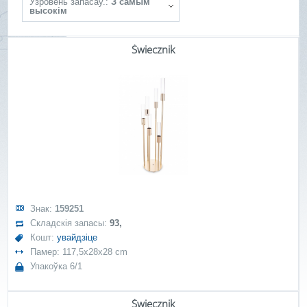
Ўзровень запасаў.:
З самым
высокім
Świecznik
Знак:
159251
Складскія запасы:
93,
Кошт:
увайдзіце
Памер: 117,5x28x28 cm
Упакоўка 6/1
Świecznik