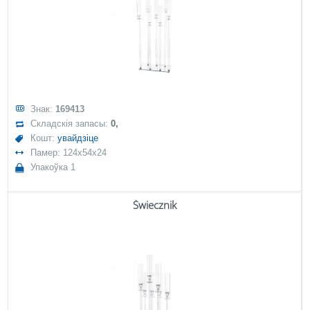
Знак:
169413
Складскія запасы:
0,
Кошт:
увайдзіце
Памер: 124x54x24
Упакоўка 1
Świecznik