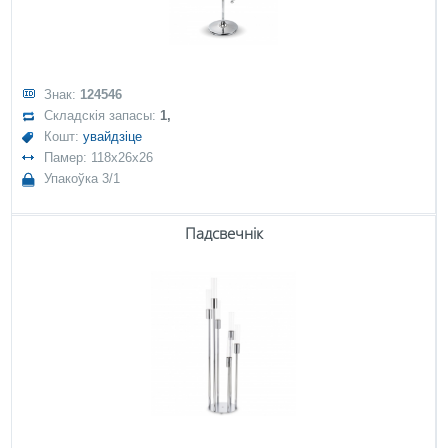
Знак:
124546
Складскія запасы:
1,
Кошт:
увайдзіце
Памер: 118x26x26
Упакоўка 3/1
Падсвечнік