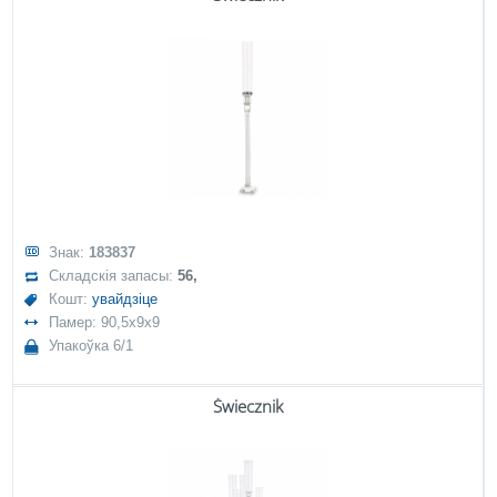
Знак:
183837
Складскія запасы:
56,
Кошт:
увайдзіце
Памер: 90,5x9x9
Упакоўка 6/1
Świecznik