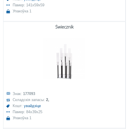
Памер: 141x59x59
Упакоўка 1
Świecznik
Знак:
177093
Складскія запасы:
2,
Кошт:
увайдзіце
Памер: 84x39x25
Упакоўка 1