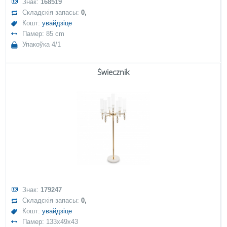
Знак:
168519
Складскія запасы:
0,
Кошт:
увайдзіце
Памер: 85 cm
Упакоўка 4/1
Świecznik
Знак:
179247
Складскія запасы:
0,
Кошт:
увайдзіце
Памер: 133x49x43