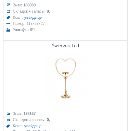
Знак:
180089
Складскія запасы:
0,
Кошт:
увайдзіце
Памер: 117x27x27
Упакоўка 6/1
Świecznik Led
Знак:
176167
Складскія запасы:
0,
Кошт:
увайдзіце