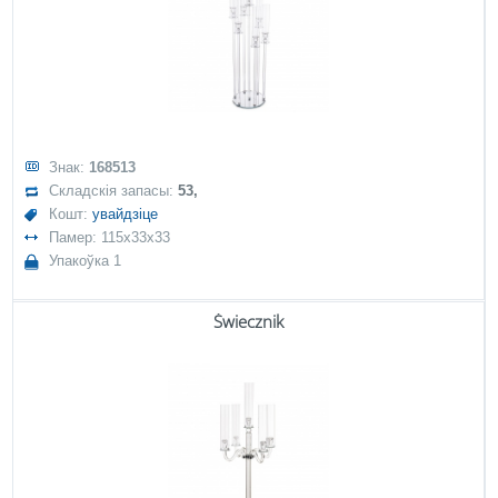
Знак:
168513
Складскія запасы:
53,
Кошт:
увайдзіце
Памер: 115x33x33
Упакоўка 1
Świecznik