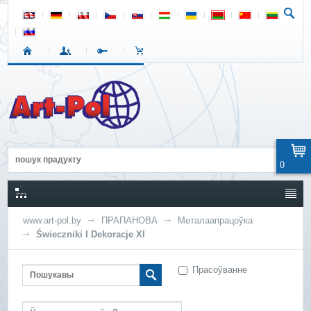
0
www.art-pol.by
ПРАПАНОВА
Металаапрацоўка
Świeczniki I Dekoracje Xl
Прасоўванне