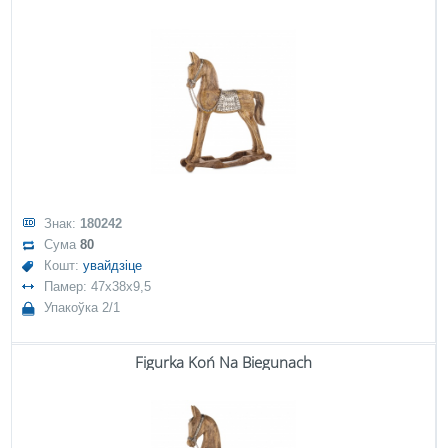
Знак:
180242
Сума
80
Кошт:
увайдзіце
Памер: 47x38x9,5
Упакоўка 2/1
Figurka Koń Na Biegunach