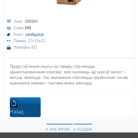
Знак:
180283
Сума
240
Кошт:
увайдзіце
Памер: 17x15x13
Упакоўка 8/2
Прадстаўленыя кошты на тавары з'яўляюцца
арыентыровачнымі коштамі, якія залежаць ад курсаў валют і
могуць змяніцца. Час выканання з'яўляецца прыблізным часам
выканання замовы і таксама можа змяніцца.
Назад
ААБ ФІРМЕ
КОШЫК