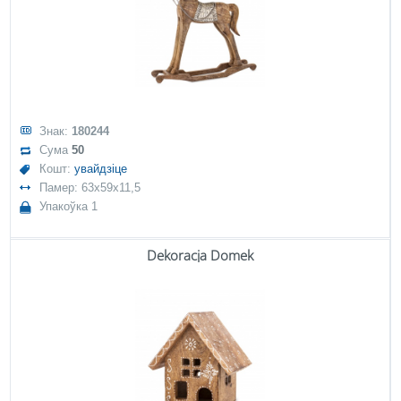
Знак:
180244
Сума
50
Кошт:
увайдзіце
Памер: 63x59x11,5
Упакоўка 1
Dekoracja Domek