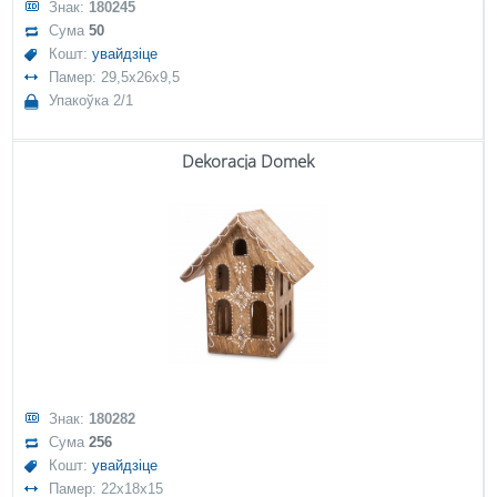
Знак:
180245
Сума
50
Кошт:
увайдзіце
Памер: 29,5x26x9,5
Упакоўка 2/1
Dekoracja Domek
Знак:
180282
Сума
256
Кошт:
увайдзіце
Памер: 22x18x15