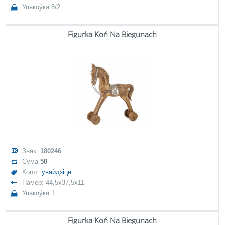
Упакоўка 8/2
Figurka Koń Na Biegunach
Знак:
180246
Сума
50
Кошт:
увайдзіце
Памер: 44,5x37,5x11
Упакоўка 1
Figurka Koń Na Biegunach