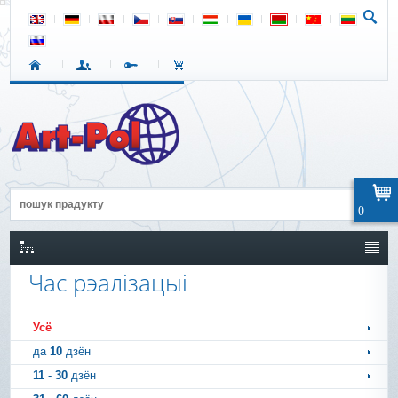
0
Час рэалізацыі
Усё
да
10
дзён
11
-
30
дзён