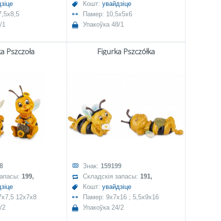
зіце
Кошт:
увайдзіце
,5x8,5
Памер: 10,5x5x6
/1
Упакоўка 48/1
ka Pszczoła
Figurka Pszczółka
8
Знак:
159199
запасы:
199,
Складскія запасы:
191,
зіце
Кошт:
увайдзіце
7x7,5 12x7x8
Памер: 9x7x16 ; 5,5x9x16
/2
Упакоўка 24/2