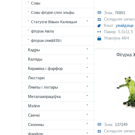
Совы
Совы фігуркі-слон эльфы
Знак:
76801
Складскія запас
Статуэткі Вівьен Калекцыя
Кошт:
увайдзіце
фігурак Авіла
Памер: 5,5x11,5
Упакоўка 48/4
фігурак сям&#39;і
Кадры
Фігурка 
Каляды
Кераміка і фарфор
Люстэркі
Лямпы і ліхтары
Металаапрацоўка
Мэбля
Свечкі
Сезонны
Знак:
137249
Складскія запас
фарфор