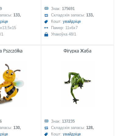
9
Знак:
175691
запасы:
133,
Складскія запасы:
133,
зіце
Кошт:
увайдзіце
5x13,5x15
Памер: 11x6x7
/1
Упакоўка 48/1
a Pszczółka
Фігурка Жаба
6
Знак:
137235
запасы:
130,
Складскія запасы:
128,
зіце
Кошт:
увайдзіце