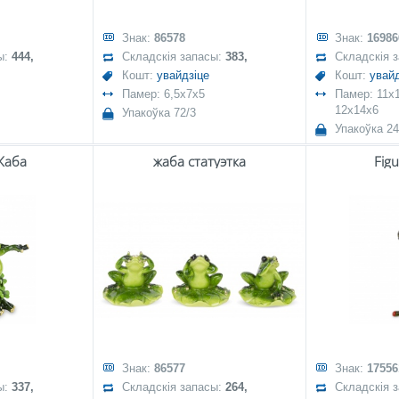
Знак:
86578
Знак:
16986
ы:
444,
Складскія запасы:
383,
Складскія 
Кошт:
увайдзіце
Кошт:
увайд
Памер: 6,5x7x5
Памер: 11x1
12x14x6
Упакоўка 72/3
Упакоўка 24
Жаба
жаба статуэтка
Fig
Знак:
86577
Знак:
17556
ы:
337,
Складскія запасы:
264,
Складскія 