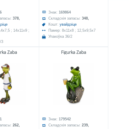
6
Знак:
169864
запасы:
378,
Складскія запасы:
348,
зіце
Кошт:
увайдзіце
4x7,5 ; 14x11x9 ;
Памер: 8x11x8 ; 12,5x9,5x7
Упакоўка 36/2
/3
urka Żaba
Figurka Żaba
1
Знак:
179542
запасы:
262,
Складскія запасы:
239,