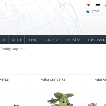
СТАРТ
ЦЫІ
АКЦЫІ
ЗНІЖКІ
ВЫСТАВА
ДАСТАЎКА
ІНФАРМАЦЫ
Temidy кацяняці
уэтка
жаба статуэтка
Figurk