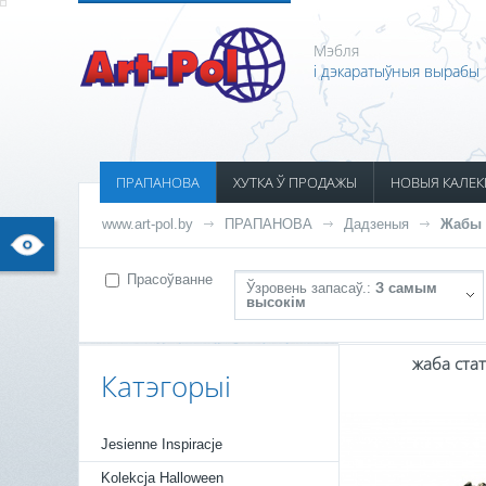
Мэбля
і дэкаратыўныя вырабы
ПРАПАНОВА
ХУТКА Ў ПРОДАЖЫ
НОВЫЯ КАЛЕК
www.art-pol.by
ПРАПАНОВА
Дадзеныя
Жабы 
Прасоўванне
Ўзровень запасаў.:
З самым
высокім
жаба стат
Катэгорыі
Jesienne Inspiracje
Kolekcja Halloween