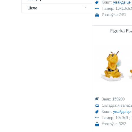
Кошт:
увайдзіце
Шкло
Памер: 13x13x6,
Упакоўка 24/1
Figurka Ps
Знак:
159200
Складскія запас
Кошт:
увайдзіце
Памер: 10x9x9 ;
Упакоўка 32/2