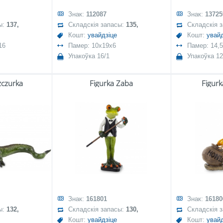
Знак:
112087
Знак:
13725
ы:
137,
Складскія запасы:
135,
Складскія 
Кошт:
увайдзіце
Кошт:
увайд
16
Памер: 10x19x6
Памер: 14,
Упакоўка 16/1
Упакоўка 12
zczurka
Figurka Żaba
Figurk
Знак:
161801
Знак:
16180
ы:
132,
Складскія запасы:
130,
Складскія 
Кошт:
увайдзіце
Кошт:
увайд