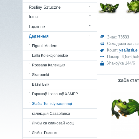
Rośliny Sztuczne
Іншы
Гадзіннік
Дадзеныя
Знак:
73533
Складскія запас
Figurki Modern
Кошт:
увайдзіце
Lalki Kolekcjonerskie
Памер: 4,5x6,5x5
Упакоўка 144/6
Rossana Калекцыя
Skarbonki
жаба стат
Вазы Бык
Гаршкоў і вазонаў ХАМЕР
Жабы Temidy кацяняці
калекцыя Casablanca
Лічбы са слановай косці
Лічбы: Розныя