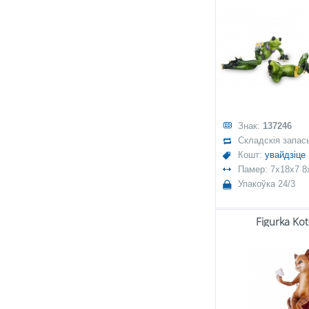
Знак:
137246
Складскія запас
Кошт:
увайдзіце
Памер: 7x18x7 8
Упакоўка 24/3
Figurka Ko