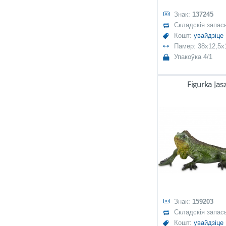
Знак:
137245
Складскія запас
Кошт:
увайдзіце
Памер: 38x12,5x
Упакоўка 4/1
Figurka Jas
Знак:
159203
Складскія запас
Кошт:
увайдзіце