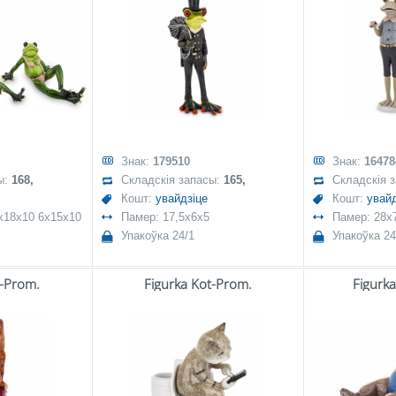
Знак:
179510
Знак:
16478
ы:
168,
Складскія запасы:
165,
Складскія 
Кошт:
увайдзіце
Кошт:
увайд
x18x10 6x15x10
Памер: 17,5x6x5
Памер: 28x7
Упакоўка 24/1
Упакоўка 24
t-Prom.
Figurka Kot-Prom.
Figurk