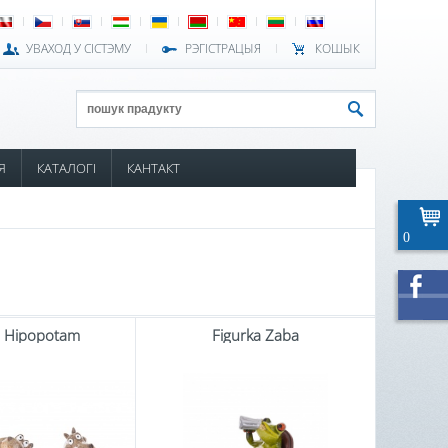
УВАХОД У СІСТЭМУ
РЭГІСТРАЦЫЯ
КОШЫК
Я
КАТАЛОГІ
КАНТАКТ
0
a Hipopotam
Figurka Żaba