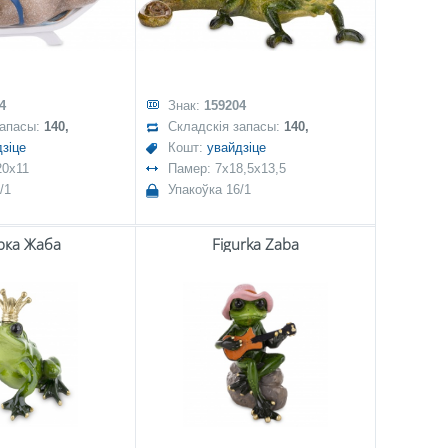
4
Знак:
159204
запасы:
140,
Складскія запасы:
140,
зіце
Кошт:
увайдзіце
20x11
Памер: 7x18,5x13,5
/1
Упакоўка 16/1
рка Жаба
Figurka Żaba