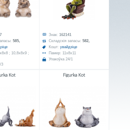
7
Знак:
162141
запасы:
585,
Складскія запасы:
582,
зіце
Кошт:
увайдзіце
x8x8 ; 10,8x8x9 ;
Памер: 11x8x11
Упакоўка 24/1
/3
urka Kot
Figurka Kot