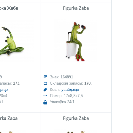
рка Жаба
Figurka Żaba
9
Знак:
164891
запасы:
173,
Складскія запасы:
170,
зіце
Кошт:
увайдзіце
20x4
Памер: 17x8,8x7,5
/1
Упакоўка 24/1
urka Żaba
Figurka Żaba