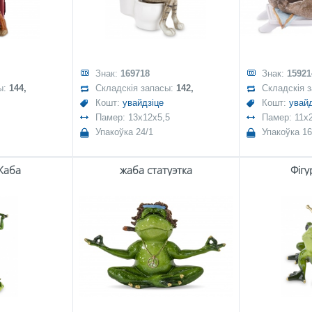
Знак:
169718
Знак:
15921
ы:
144,
Складскія запасы:
142,
Складскія 
Кошт:
увайдзіце
Кошт:
увайд
Памер: 13x12x5,5
Памер: 11x
Упакоўка 24/1
Упакоўка 16
Жаба
жаба статуэтка
Фігу