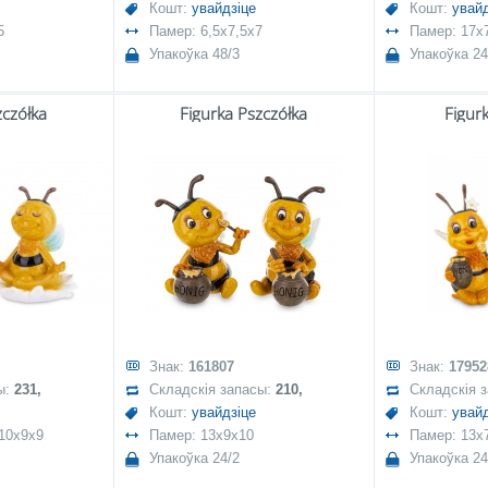
Кошт:
увайдзіце
Кошт:
увайд
5
Памер: 6,5x7,5x7
Памер: 17x7
Упакоўка 48/3
Упакоўка 24
zczółka
Figurka Pszczółka
Figur
Знак:
161807
Знак:
17952
ы:
231,
Складскія запасы:
210,
Складскія 
Кошт:
увайдзіце
Кошт:
увайд
 10x9x9
Памер: 13x9x10
Памер: 13x
Упакоўка 24/2
Упакоўка 24