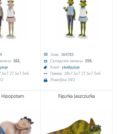
4
Знак:
164783
запасы:
162,
Складскія запасы:
159,
зіце
Кошт:
увайдзіце
,5x7 27,5x7,5x6
Памер: 28x7,5x7 27,5x7,5x6
/2
Упакоўка 24/2
a Hipopotam
Figurka Jaszczurka