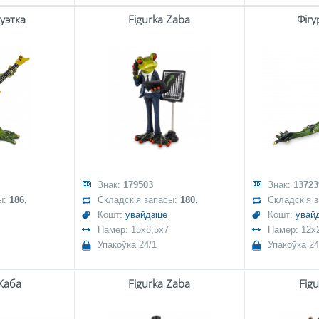
уэтка
Figurka Żaba
Фігу
Знак:
179503
Знак:
13723
ы:
186,
Складскія запасы:
180,
Складскія 
Кошт:
увайдзіце
Кошт:
увайд
Памер: 15x8,5x7
Памер: 12x
Упакоўка 24/1
Упакоўка 24
Жаба
Figurka Żaba
Fig