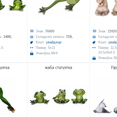
Знак:
76800
Знак:
15920
ы:
1400,
Складскія запасы:
719,
Складскія 
Кошт:
увайдзіце
Кошт:
увайд
,5
Памер: 5x11
Памер: 11,5
10,5x9x9,5
Упакоўка 48/4
Упакоўка 36
уэтка
жаба статуэтка
Fig