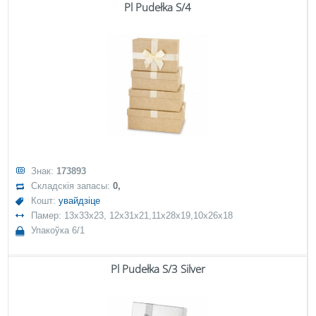
Pl Pudełka S/4
Знак:
173893
Складскія запасы:
0,
Кошт:
увайдзіце
Памер: 13x33x23, 12x31x21,11x28x19,10x26x18
Упакоўка 6/1
Pl Pudełka S/3 Silver