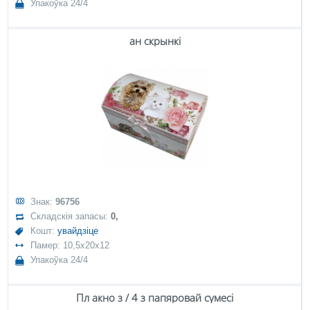
Упакоўка 24/4
ан скрынкі
Знак:
96756
Складскія запасы:
0,
Кошт:
увайдзіце
Памер: 10,5x20x12
Упакоўка 24/4
Пл акно з / 4 з папяровай сумесі