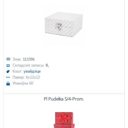
Знак:
113396
Складскія запасы:
0,
Кошт:
увайдзіце
Памер: 6x12x12
Упакоўка 60
Pl Pudełka S/4-Prom.