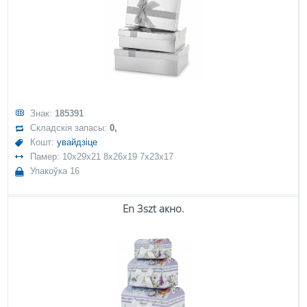
Знак:
185391
Складскія запасы:
0,
Кошт:
увайдзіце
Памер: 10x29x21 8x26x19 7x23x17
Упакоўка 16
En 3szt акно.