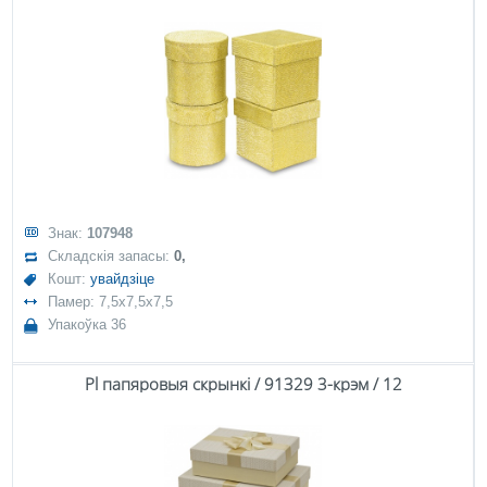
Знак:
107948
Складскія запасы:
0,
Кошт:
увайдзіце
Памер: 7,5x7,5x7,5
Упакоўка 36
Pl папяровыя скрынкі / 91329 3-крэм / 12