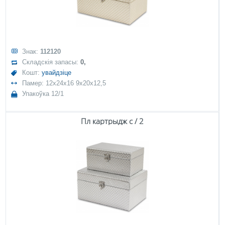
Знак:
112120
Складскія запасы:
0,
Кошт:
увайдзіце
Памер: 12x24x16 9x20x12,5
Упакоўка 12/1
Пл картрыдж с / 2