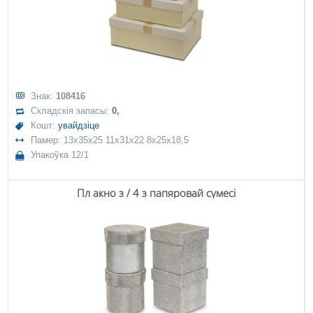
Знак:
108416
Складскія запасы:
0,
Кошт:
увайдзіце
Памер: 13x35x25 11x31x22 8x25x18,5
Упакоўка 12/1
Пл акно з / 4 з папяровай сумесі