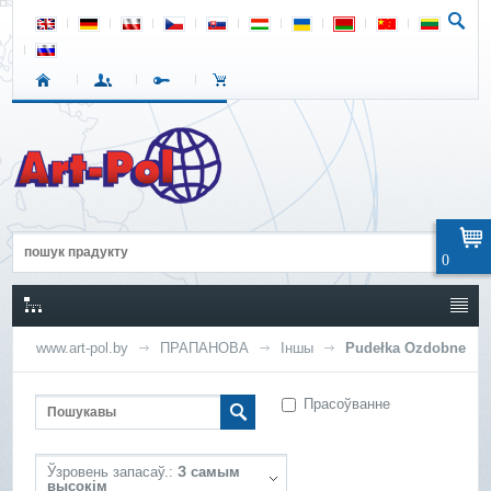
0
www.art-pol.by
ПРАПАНОВА
Іншы
Pudełka Ozdobne
Прасоўванне
Ўзровень запасаў.:
З самым
высокім