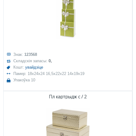
Знак:
123568
Складскія запасы:
0,
Кошт:
увайдзіце
Памер: 18x24x24 16,5x22x22 14x19x19
Упакоўка 10
Пл картрыдж с / 2