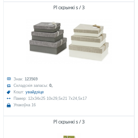
Pl скрынкі s / 3
Знак:
123569
Складскія запасы:
0,
Кошт:
увайдзіце
Памер: 12x34x25 10x29,5x21 7x24,5x17
Упакоўка 16
Pl скрынкі s / 3