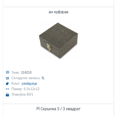
ан куфэрак
Знак:
114210
Складскія запасы:
0,
Кошт:
увайдзіце
Памер: 6,5x12x12
Упакоўка 60/1
Pl Скрынка S / 3 квадрат