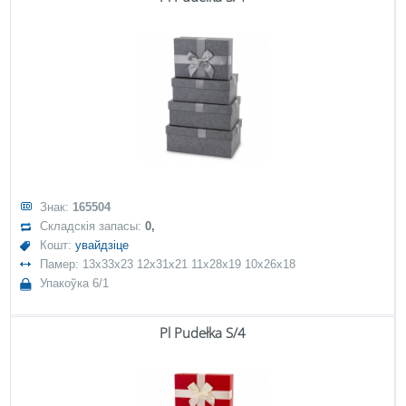
Знак:
165504
Складскія запасы:
0,
Кошт:
увайдзіце
Памер: 13x33x23 12x31x21 11x28x19 10x26x18
Упакоўка 6/1
Pl Pudełka S/4