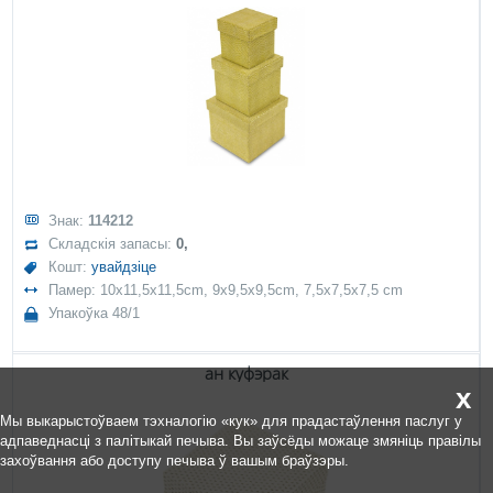
Знак:
114212
Складскія запасы:
0,
Кошт:
увайдзіце
Памер: 10x11,5x11,5cm, 9x9,5x9,5cm, 7,5x7,5x7,5 cm
Упакоўка 48/1
ан куфэрак
x
Мы выкарыстоўваем тэхналогію «кук» для прадастаўлення паслуг у
адпаведнасці з палітыкай печыва. Вы заўсёды можаце змяніць правілы
захоўвання або доступу печыва ў вашым браўзэры.