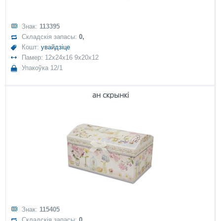
Знак:
113395
Складскія запасы:
0,
Кошт:
увайдзіце
Памер: 12x24x16 9x20x12
Упакоўка 12/1
ан скрынкі
Знак:
115405
Складскія запасы:
0,