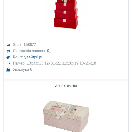
Знак:
158677
Складскія запасы:
0,
Кошт:
увайдзіце
Памер: 13x33x23 12x31x21 11x28x19 10x26x18
Упакоўка 6
ан скрынкі