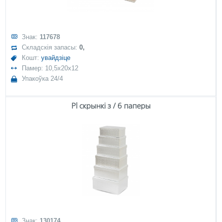
Знак:
117678
Складскія запасы:
0,
Кошт:
увайдзіце
Памер: 10,5x20x12
Упакоўка 24/4
Pl скрынкі з / 6 паперы
Знак:
130174