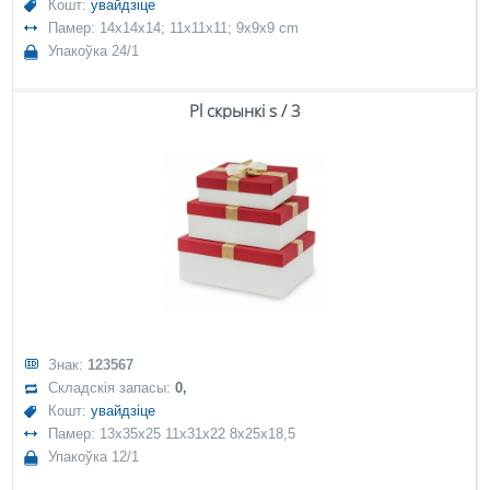
Кошт:
увайдзіце
Памер: 14x14x14; 11x11x11; 9x9x9 cm
Упакоўка 24/1
Pl скрынкі s / 3
Знак:
123567
Складскія запасы:
0,
Кошт:
увайдзіце
Памер: 13x35x25 11x31x22 8x25x18,5
Упакоўка 12/1