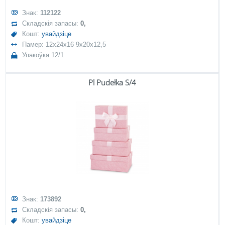
Знак:
112122
Складскія запасы:
0,
Кошт:
увайдзіце
Памер: 12x24x16 9x20x12,5
Упакоўка 12/1
Pl Pudełka S/4
Знак:
173892
Складскія запасы:
0,
Кошт:
увайдзіце