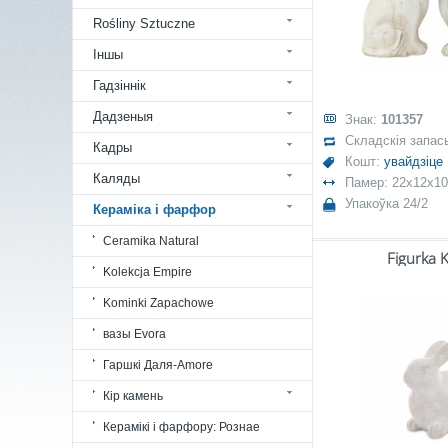
Rośliny Sztuczne
Іншы
Гадзіннік
Дадзеныя
Знак:
101357
Складскія запас
Кадры
Кошт:
увайдзіце
Каляды
Памер: 22x12x10
Упакоўка 24/2
Кераміка і фарфор
Ceramika Natural
Figurka K
Kolekcja Empire
Kominki Zapachowe
вазы Evora
Гаршкі Даля-Amore
Кір камень
Керамікі і фарфору: Рознае