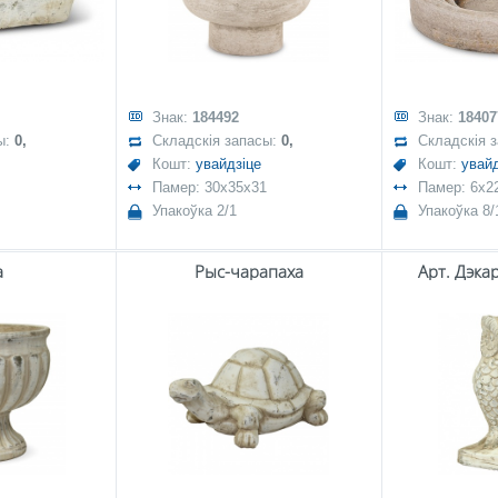
Знак:
184492
Знак:
18407
ы:
0,
Складскія запасы:
0,
Складскія 
Кошт:
увайдзіце
Кошт:
увайд
Памер: 30x35x31
Памер: 6x2
Упакоўка 2/1
Упакоўка 8/
а
Рыс-чарапаха
Арт. Дэка