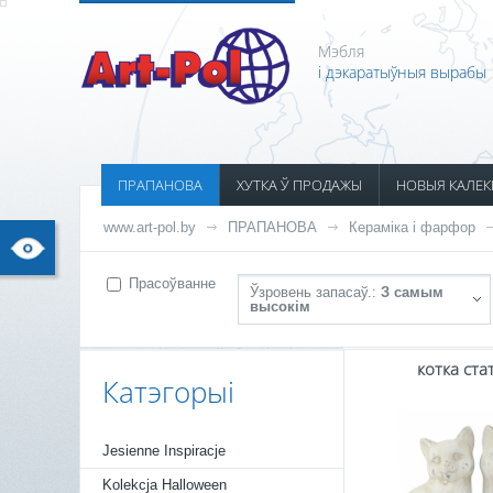
Мэбля
і дэкаратыўныя вырабы
ПРАПАНОВА
ХУТКА Ў ПРОДАЖЫ
НОВЫЯ КАЛЕК
www.art-pol.by
ПРАПАНОВА
Кераміка і фарфор
Прасоўванне
Ўзровень запасаў.:
З самым
высокім
котка ста
Катэгорыі
Jesienne Inspiracje
Kolekcja Halloween