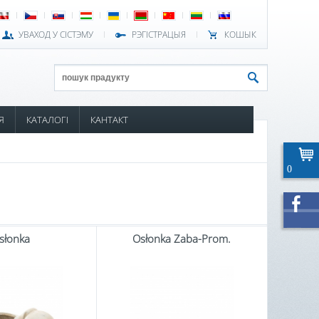
УВАХОД У СІСТЭМУ
РЭГІСТРАЦЫЯ
КОШЫК
Я
КАТАЛОГІ
КАНТАКТ
0
słonka
Osłonka Żaba-Prom.