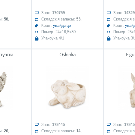
Знак:
170759
Знак:
14329
ы:
58,
Складскія запасы:
53,
Складскія 
Кошт:
увайдзіце
Кошт:
увайд
Памер: 24x16,5x30
Памер: 25x
Упакоўка 4/1
Упакоўка 3/
туэтка
Osłonka
Figu
Знак:
178445
Знак:
17845
ы:
26,
Складскія запасы:
14,
Складскія 