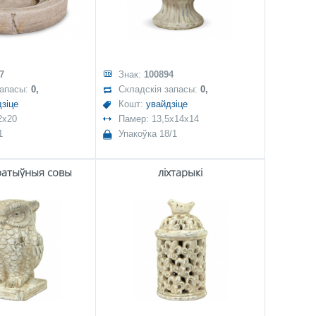
7
Знак:
100894
запасы:
0,
Складскія запасы:
0,
зіце
Кошт:
увайдзіце
2x20
Памер: 13,5x14x14
1
Упакоўка 18/1
ратыўныя совы
ліхтарыкі