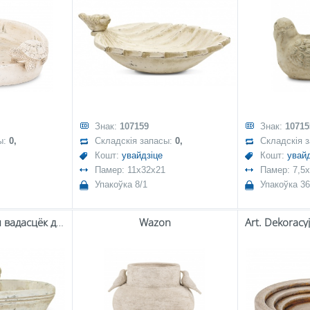
Знак:
107159
Знак:
10715
ы:
0,
Складскія запасы:
0,
Складскія 
Кошт:
увайдзіце
Кошт:
увайд
Памер: 11x32x21
Памер: 7,5x
Упакоўка 8/1
Упакоўка 36
Арт. Дэкаратыўны вадасцёк для птушак
Wazon