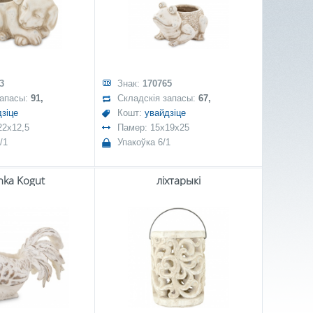
3
Знак:
170765
запасы:
91,
Складскія запасы:
67,
зіце
Кошт:
увайдзіце
22x12,5
Памер: 15x19x25
/1
Упакоўка 6/1
nka Kogut
ліхтарыкі