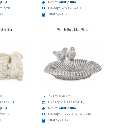
зіце
Кошт:
увайдзіце
5x15x8
Памер: 24x19,5x10
/1
Упакоўка 8/1
słonka
Poidelko Na Ptaki
0
Знак:
184665
запасы:
1,
Складскія запасы:
0,
зіце
Кошт:
увайдзіце
24x16
Памер: 8,7x20,3x19,5 cm
1
Упакоўка 12/1