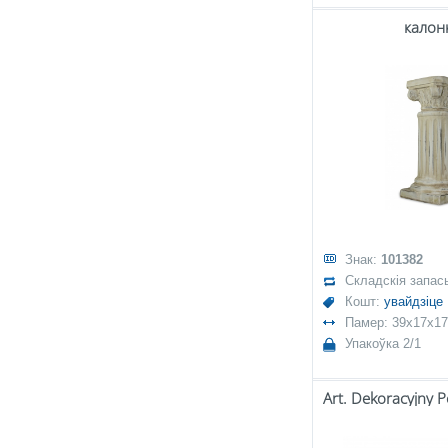
калон
Знак:
101382
Складскія запас
Кошт:
увайдзіце
Памер: 39x17x17
Упакоўка 2/1