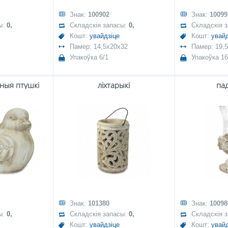
Знак:
100902
Знак:
10099
ы:
0,
Складскія запасы:
0,
Складскія 
Кошт:
увайдзіце
Кошт:
увайд
Памер: 14,5x20x32
Памер: 19,
Упакоўка 6/1
Упакоўка 16
ныя птушкі
ліхтарыкі
па
Знак:
101380
Знак:
10098
ы:
0,
Складскія запасы:
0,
Складскія 
Кошт:
увайдзіце
Кошт:
увайд