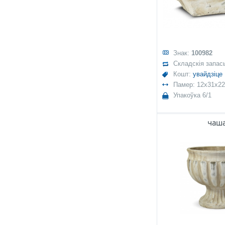
Знак:
100982
Складскія запас
Кошт:
увайдзіце
Памер: 12x31x22
Упакоўка 6/1
чаш