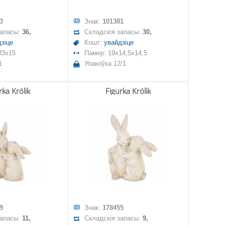
3
Знак:
101381
запасы:
36,
Складскія запасы:
30,
зіце
Кошт:
увайдзіце
33x15
Памер: 19x14,5x14,5
1
Упакоўка 12/1
rka Królik
Figurka Królik
9
Знак:
178455
запасы:
11,
Складскія запасы:
9,