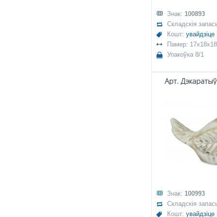
Знак:
100893
Складскія запас
Кошт:
увайдзіце
Памер: 17x18x18
Упакоўка 8/1
Арт. Дэкаратыў
Знак:
100993
Складскія запас
Кошт:
увайдзіце