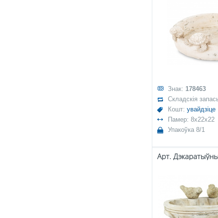
Знак:
178463
Складскія запас
Кошт:
увайдзіце
Памер: 8x22x22
Упакоўка 8/1