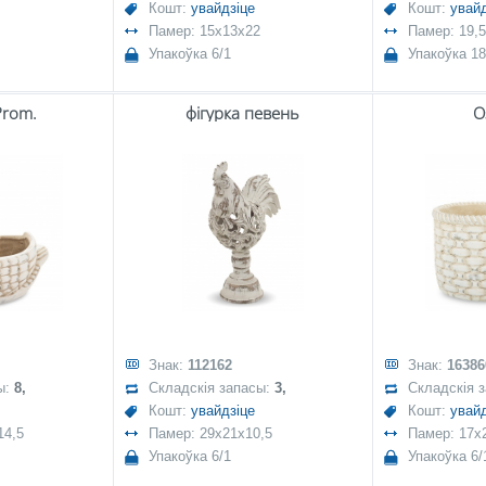
Кошт:
увайдзіце
Кошт:
увайд
Памер: 15x13x22
Памер: 19,
Упакоўка 6/1
Упакоўка 18
Prom.
фігурка певень
O
Знак:
112162
Знак:
16386
ы:
8,
Складскія запасы:
3,
Складскія 
Кошт:
увайдзіце
Кошт:
увайд
14,5
Памер: 29x21x10,5
Памер: 17x
Упакоўка 6/1
Упакоўка 6/