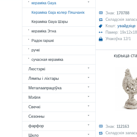
кераміка Gaya
Кераміка Gaja колер Пяшчанік
Знак:
170788
Складскія запас
Кераміка Gaya Шэры
Кошт:
увайдзіце
кераміка Этна
Памер: 19x12x18
Упакоўка 12/1
Радок гаршкі
ручкі
курыца ста
сучасная кераміка
Люстэркі
Лямпы і ліхтары
Металаапрацоўка
Мэбля
Свечкі
Сезонны
фарфор
Знак:
112163
Складскія запас
Шкло