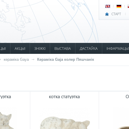
СТАРТ
ЦЫІ
АКЦЫІ
ЗНІЖКІ
ВЫСТАВА
ДАСТАЎКА
ІНФАРМАЦЫ
кераміка Gaya
Кераміка Gaja колер Пяшчанік
туэтка
котка статуэтка
O