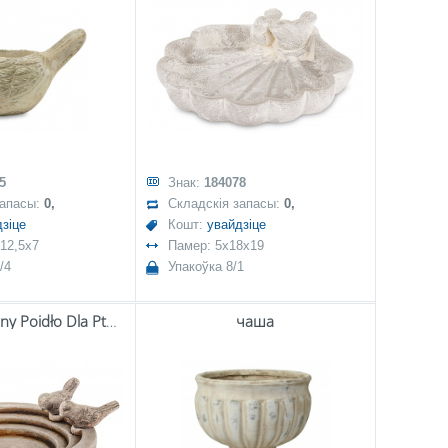
5
Знак:
184078
запасы:
0,
Складскія запасы:
0,
зіце
Кошт:
увайдзіце
12,5x7
Памер: 5x18x19
/4
Упакоўка 8/1
Art. Dekoracyjny Poidło Dla Ptaków
чаша