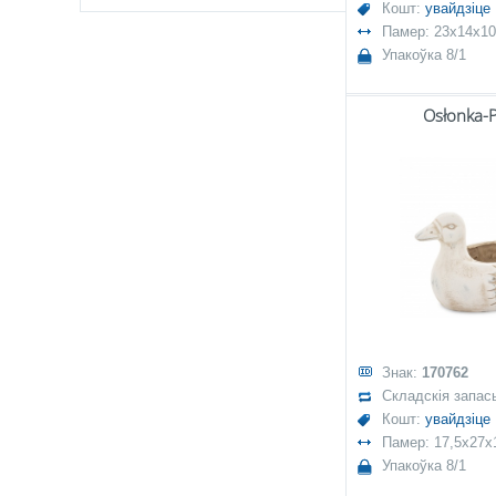
Кошт:
увайдзіце
Памер: 23x14x10
Упакоўка 8/1
Osłonka-
Знак:
170762
Складскія запас
Кошт:
увайдзіце
Памер: 17,5x27x
Упакоўка 8/1