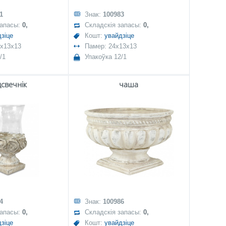
1
Знак:
100983
запасы:
0,
Складскія запасы:
0,
зіце
Кошт:
увайдзіце
5x13x13
Памер: 24x13x13
/1
Упакоўка 12/1
дсвечнік
чаша
4
Знак:
100986
запасы:
0,
Складскія запасы:
0,
зіце
Кошт:
увайдзіце