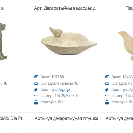
ка
Арт. Дэкаратыўны вадасцёк для птушак
Fig
Знак:
107158
Знак:
18466
ы:
0,
Складскія запасы:
0,
Складскія 
Кошт:
увайдзіце
Кошт:
увайд
Памер: 10x25,5x26,5
Памер: 14x
Упакоўка 8/1
Упакоўка 8/
Art. Dekoracyjny Poidło Dla Ptaków
Артыкул дэкаратыўная птушка
Артыкул дэк