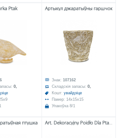
urka Ptak
Артыкул дэкаратыўны гаршчок
6
Знак:
107162
запасы:
0,
Складскія запасы:
0,
зіце
Кошт:
увайдзіце
25x9
Памер: 14x15x15
1
Упакоўка 8/1
аратыўная птушка
Art. Dekoracyjny Poidło Dla Ptaków