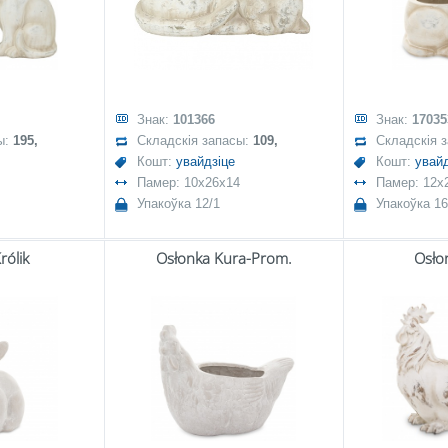
Знак:
101366
Знак:
17035
ы:
195,
Складскія запасы:
109,
Складскія 
Кошт:
увайдзіце
Кошт:
увайд
Памер: 10x26x14
Памер: 12x
Упакоўка 12/1
Упакоўка 16
rólik
Osłonka Kura-Prom.
Osło