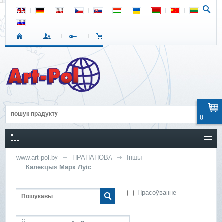
0
www.art-pol.by
ПРАПАНОВА
Іншы
Калекцыя Марк Луіс
Прасоўванне