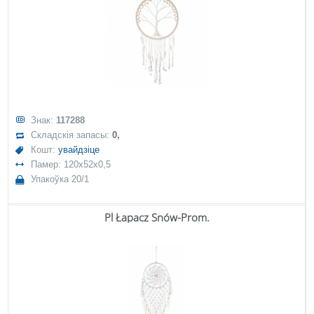
Знак:
117288
Складскія запасы:
0,
Кошт:
увайдзіце
Памер: 120x52x0,5
Упакоўка 20/1
Pl Łapacz Snów-Prom.