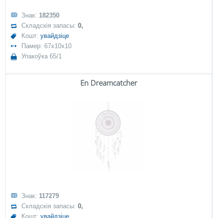
Знак:
182350
Складскія запасы:
0,
Кошт:
увайдзіце
Памер: 67x10x10
Упакоўка 65/1
En Dreamcatcher
Знак:
117279
Складскія запасы:
0,
Кошт:
увайдзіце