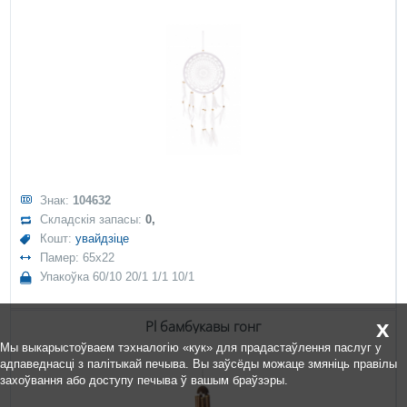
Знак:
104632
Складскія запасы:
0,
Кошт:
увайдзіце
Памер: 65x22
Упакоўка 60/10 20/1 1/1 10/1
x
Pl бамбукавы гонг
Мы выкарыстоўваем тэхналогію «кук» для прадастаўлення паслуг у
адпаведнасці з палітыкай печыва. Вы заўсёды можаце змяніць правілы
захоўвання або доступу печыва ў вашым браўзэры.