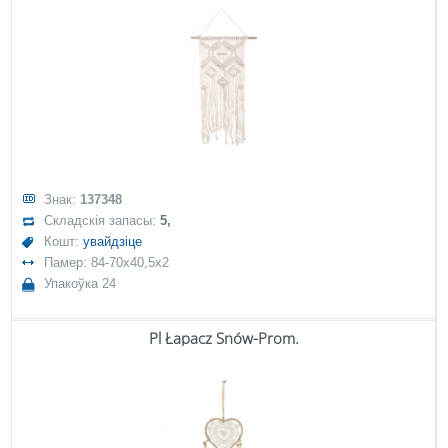
Знак:
137348
Складскія запасы:
5,
Кошт:
увайдзіце
Памер: 84-70x40,5x2
Упакоўка 24
Pl Łapacz Snów-Prom.