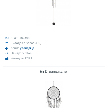
Знак:
182348
Складскія запасы:
0,
Кошт:
увайдзіце
Памер: 50x6x6
Упакоўка 120/1
En Dreamcatcher