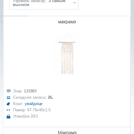
Ўзровень запасаў.:
З самым
высокім
макрамэ
Знак:
131983
Складскія запасы:
26,
Кошт:
увайдзіце
Памер: 97-79x40x1,5
Упакоўка 20/1
Макрамэ