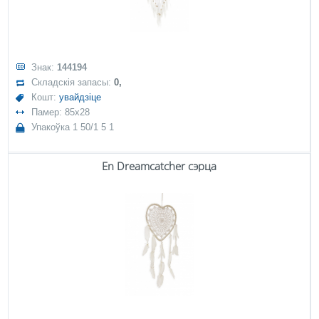
Знак:
144194
Складскія запасы:
0,
Кошт:
увайдзіце
Памер: 85x28
Упакоўка 1 50/1 5 1
En Dreamcatcher сэрца