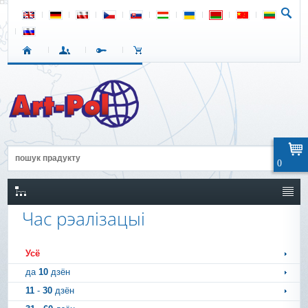
0
Час рэалізацыі
Усё
да
10
дзён
11
-
30
дзён