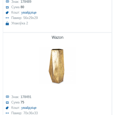
Знак:
178489
Сума
80
Кошт:
увайдзіце
Памер: 56x29x29
Упакоўка 2
Wazon
Знак:
178491
Сума
75
Кошт:
увайдзіце
Памер: 70x36x33