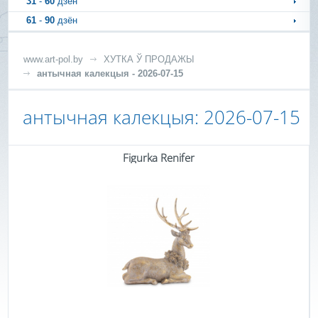
31
-
60
дзён
61
-
90
дзён
www.art-pol.by
ХУТКА Ў ПРОДАЖЫ
антычная калекцыя - 2026-07-15
антычная калекцыя: 2026-07-15
Figurka Renifer