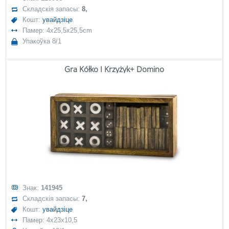
Складскія запасы:
8,
Кошт:
увайдзіце
Памер: 4x25,5x25,5cm
Упакоўка 8/1
Gra Kółko I Krzyżyk+ Domino
Знак:
141945
Складскія запасы:
7,
Кошт:
увайдзіце
Памер: 4x23x10,5