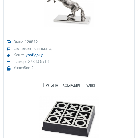
Знак:
120822
Складскія запасы:
3,
Кошт:
увайдзіце
Памер: 27x30,5x13
Упакоўка 2
Гульня - крыжыкі і нулікі