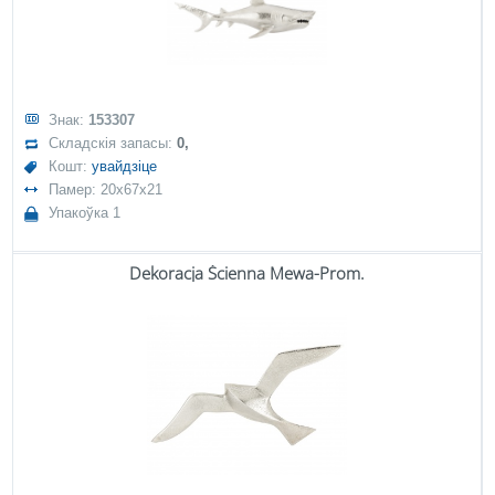
Знак:
153307
Складскія запасы:
0,
Кошт:
увайдзіце
Памер: 20x67x21
Упакоўка 1
Dekoracja Ścienna Mewa-Prom.