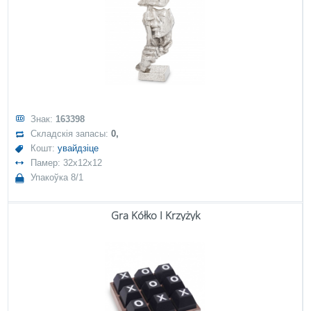
Знак:
163398
Складскія запасы:
0,
Кошт:
увайдзіце
Памер: 32x12x12
Упакоўка 8/1
Gra Kółko I Krzyżyk