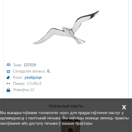
Знак:
127019
Складскія запасы:
0,
Кошт:
увайдзіце
Памер: 17x45x3
Упакоўка 12
x
ігральныя карты
Мы выкарыстоўваем тэхналогію «кук» для прадастаўлення паслуг у
адпаведнасці з палітыкай печыва. Вы заўсёды можаце змяніць правілы
захоўвання або доступу печыва ў вашым браўзэры.