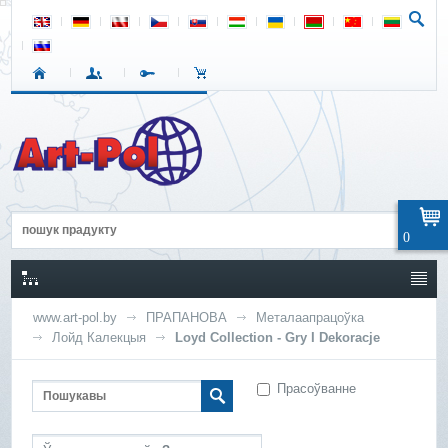
0
www.art-pol.by
ПРАПАНОВА
Металаапрацоўка
Лойд Калекцыя
Loyd Collection - Gry I Dekoracje
Прасоўванне