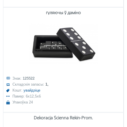
гуляючы ў даміно
Знак:
125522
Складскія запасы:
1,
Кошт:
увайдзіце
Памер: 6x12,5x6
Упакоўка 24
Dekoracja Ścienna Rekin-Prom.