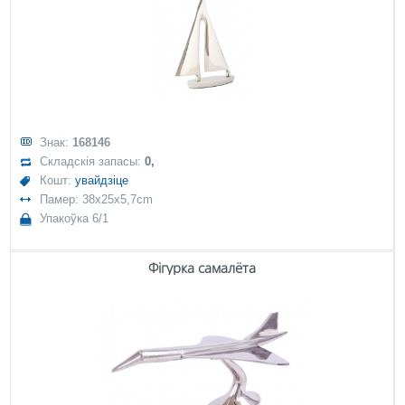
Знак:
168146
Складскія запасы:
0,
Кошт:
увайдзіце
Памер: 38x25x5,7cm
Упакоўка 6/1
Фігурка самалёта