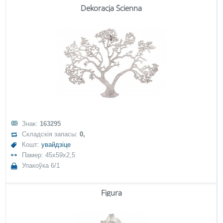
Dekoracja Ścienna
Знак:
163295
Складскія запасы:
0,
Кошт:
увайдзіце
Памер: 45x59x2,5
Упакоўка 6/1
Figura