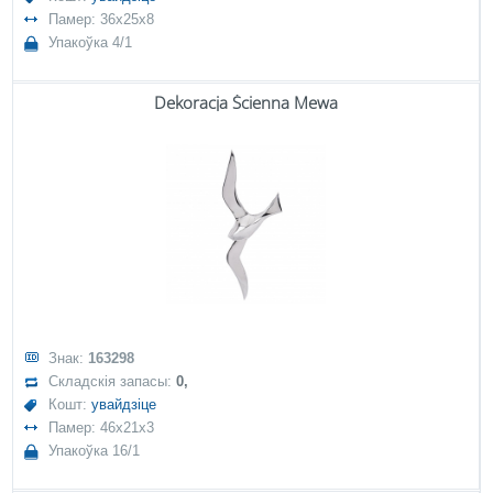
Памер: 36x25x8
Упакоўка 4/1
Dekoracja Ścienna Mewa
Знак:
163298
Складскія запасы:
0,
Кошт:
увайдзіце
Памер: 46x21x3
Упакоўка 16/1