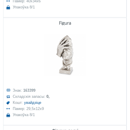
Памер: 40x34x6
Упакоўка 8/1
Figura
Знак:
163399
Складскія запасы:
0,
Кошт:
увайдзіце
Памер: 29,5x12x9
Упакоўка 8/1