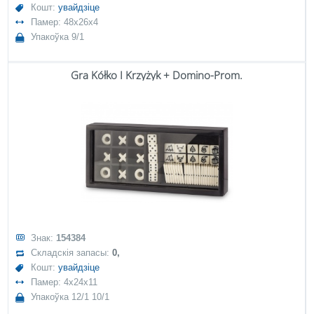
Кошт:
увайдзіце
Памер: 48x26x4
Упакоўка 9/1
Gra Kółko I Krzyżyk + Domino-Prom.
Знак:
154384
Складскія запасы:
0,
Кошт:
увайдзіце
Памер: 4x24x11
Упакоўка 12/1 10/1