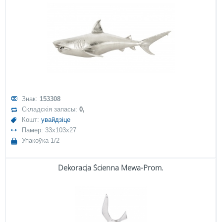
Знак:
153308
Складскія запасы:
0,
Кошт:
увайдзіце
Памер: 33x103x27
Упакоўка 1/2
Dekoracja Ścienna Mewa-Prom.