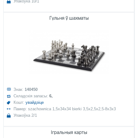
Упакоўка 10/1
Гульня ў шахматы
Знак:
140450
Складскія запасы:
6,
Кошт:
увайдзіце
Памер: szachownica 1,5x34x34 bierki 3,5x2,5x2,5-8x3x3
Упакоўка 2/1
Ігральныя карты