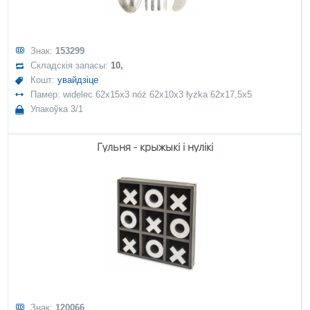
Знак:
153299
Складскія запасы:
10,
Кошт:
увайдзіце
Памер: widelec 62x15x3 nóż 62x10x3 łyżka 62x17,5x5
Упакоўка 3/1
Гульня - крыжыкі і нулікі
Знак:
120066