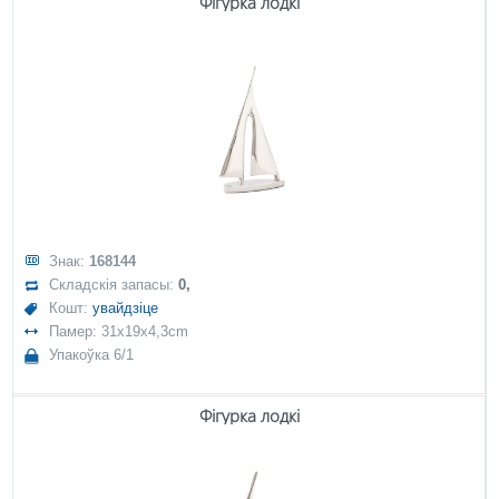
Фігурка лодкі
Знак:
168144
Складскія запасы:
0,
Кошт:
увайдзіце
Памер: 31x19x4,3cm
Упакоўка 6/1
Фігурка лодкі