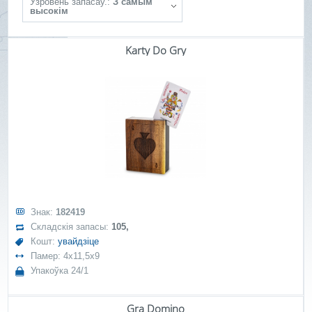
Ўзровень запасаў.:
З самым
высокім
Karty Do Gry
Знак:
182419
Складскія запасы:
105,
Кошт:
увайдзіце
Памер: 4x11,5x9
Упакоўка 24/1
Gra Domino