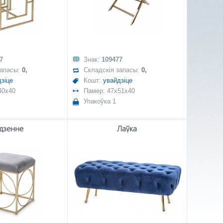
7
Знак:
109477
запасы:
0,
Складскія запасы:
0,
зіце
Кошт:
увайдзіце
40x40
Памер: 47x51x40
Упакоўка 1
дзенне
Лаўка