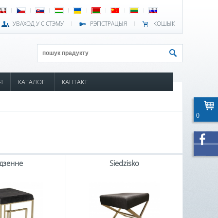
УВАХОД У СІСТЭМУ
РЭГІСТРАЦЫЯ
КОШЫК
Я
КАТАЛОГІ
КАНТАКТ
0
дзенне
Siedzisko