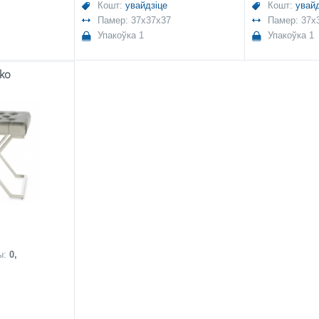
Кошт:
увайдзіце
Кошт:
увайд
Памер: 37x37x37
Памер: 37x
Упакоўка 1
Упакоўка 1
sko
ы:
0,