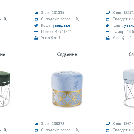
Знак:
131315
Знак:
13271
ы:
0,
Складскія запасы:
0,
Складскія 
Кошт:
увайдзіце
Кошт:
увайд
Памер: 47x41x41
Памер: 48,5
Упакоўка 1
Упакоўка 1
нне
Сядзенне
Ся
Знак:
136372
Знак:
13644
ы:
0,
Складскія запасы:
0,
Складскія 