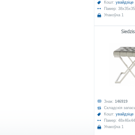
Кошт:
увайдзіце
Памер: 38x35x35
Упакоўка 1
Siedzi
Знак:
146919
Складскія запас
Кошт:
увайдзіце
Памер: 48x46x44
Упакоўка 1