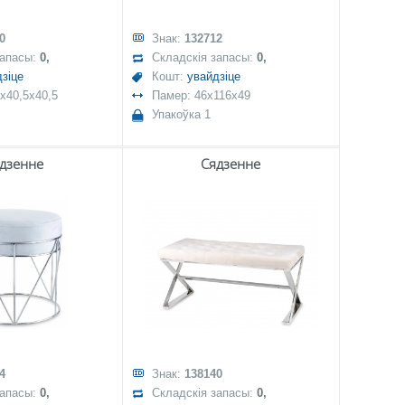
0
Знак:
132712
запасы:
0,
Складскія запасы:
0,
зіце
Кошт:
увайдзіце
x40,5x40,5
Памер: 46x116x49
Упакоўка 1
дзенне
Сядзенне
4
Знак:
138140
запасы:
0,
Складскія запасы:
0,