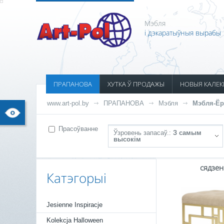
Мэбля
і дэкаратыўныя вырабы
ПРАПАНОВА
ХУТКА Ў ПРОДАЖЫ
НОВЫЯ КАЛЕК
www.art-pol.by
ПРАПАНОВА
Мэбля
Мэбля-Ёр
Прасоўванне
Ўзровень запасаў.:
З самым
высокім
сядзе
Катэгорыі
Jesienne Inspiracje
Kolekcja Halloween