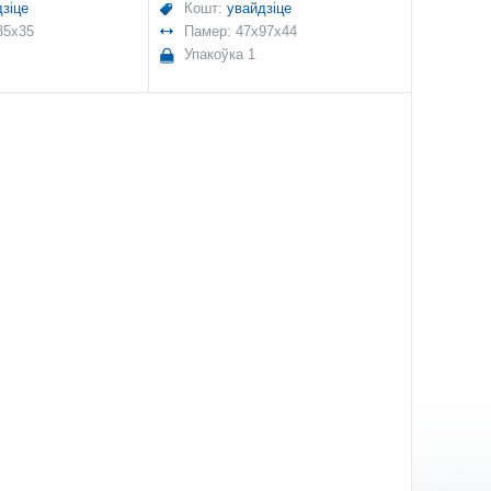
зіце
Кошт:
увайдзіце
35x35
Памер: 47x97x44
Упакоўка 1