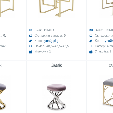
Знак:
116493
Знак:
10960
ы:
0,
Складскія запасы:
0,
Складскія 
Кошт:
увайдзіце
Кошт:
увайд
5x42,5
Памер: 48,5x42,5x42,5
Памер: 48x
Упакоўка 1
Упакоўка 1
к
Зэдлік
ся