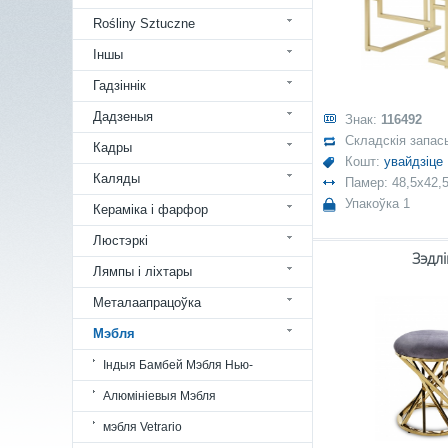
Rośliny Sztuczne
Іншы
Гадзіннік
Дадзеныя
Знак:
116492
Складскія запас
Кадры
Кошт:
увайдзіце
Каляды
Памер: 48,5x42,
Упакоўка 1
Кераміка і фарфор
Люстэркі
Зэдлі
Лямпы і ліхтары
Металаапрацоўка
Мэбля
Індыя Бамбей Мэбля Нью-
Алюмініевыя Мэбля
мэбля Vetrario