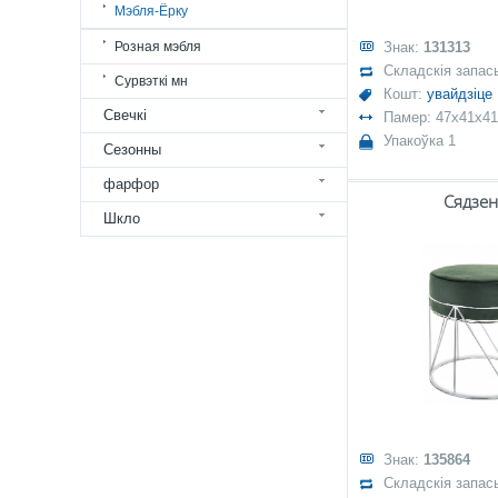
Мэбля-Ёрку
Розная мэбля
Знак:
131313
Складскія запас
Сурвэткі мн
Кошт:
увайдзіце
Свечкі
Памер: 47x41x41
Упакоўка 1
Сезонны
фарфор
Сядзе
Шкло
Знак:
135864
Складскія запас