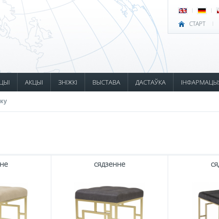
СТАРТ
ЦЫІ
АКЦЫІ
ЗНІЖКІ
ВЫСТАВА
ДАСТАЎКА
ІНФАРМАЦЫ
ку
нне
сядзенне
ся