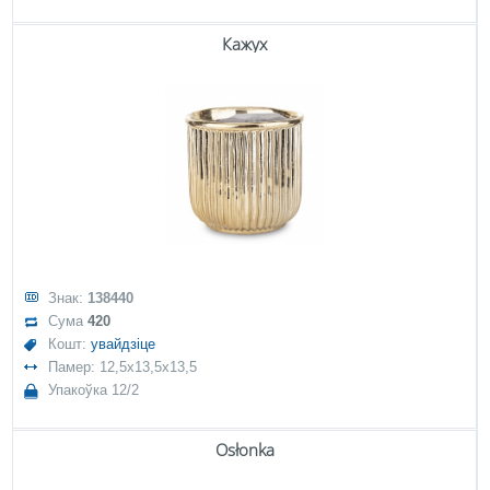
Кажух
Знак:
138440
Сума
420
Кошт:
увайдзіце
Памер: 12,5x13,5x13,5
Упакоўка 12/2
Osłonka