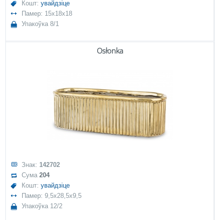
Кошт:
увайдзіце
Памер: 15x18x18
Упакоўка 8/1
Osłonka
Знак:
142702
Сума
204
Кошт:
увайдзіце
Памер: 9,5x28,5x9,5
Упакоўка 12/2