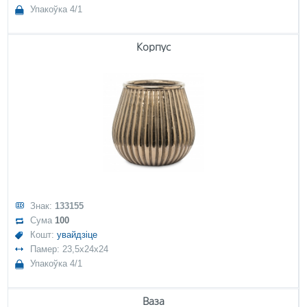
Упакоўка 4/1
Корпус
Знак:
133155
Сума
100
Кошт:
увайдзіце
Памер: 23,5x24x24
Упакоўка 4/1
Ваза