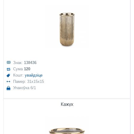
Знак:
138436
Сума
120
Кошт:
увайдзіце
Памер: 31x15x15
Упакоўка 6/1
Кажух