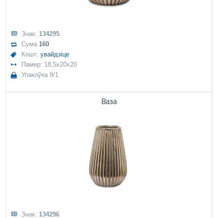
Знак:
134295
Сума
160
Кошт:
увайдзіце
Памер: 18,5x20x20
Упакоўка 8/1
Ваза
Знак:
134296