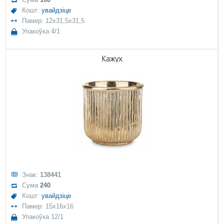
Кошт:
увайдзіце
Памер: 12x31,5x31,5
Упакоўка 4/1
Кажух
Знак:
138441
Сума
240
Кошт:
увайдзіце
Памер: 15x16x16
Упакоўка 12/1