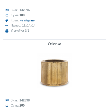
Знак:
142696
Сума
180
Кошт:
увайдзіце
Памер: 11x14x14
Упакоўка 6/1
Osłonka
Знак:
142698
Сума
200