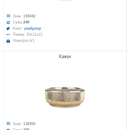
Знак:
138442
Сума
240
Кошт:
увайдзіце
Памер: 20x21x21
Упакоўка 6/1
Кажух
Знак:
138450
Сума
160