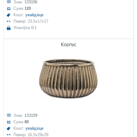
Знак:
133156
Сума
120
Кошт:
увайдзіце
Памер: 23,5x17x17
Упакоўка 6/1
Корпус
Знак:
133159
Сума
80
Кошт:
увайдзіце
Памер: 16,5x29x29