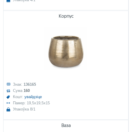
Корпус
Знак:
136165
Сума
160
Кошт:
увайдзіце
Памер: 19,5x19,5x15
Упакоўка 8/1
Ваза