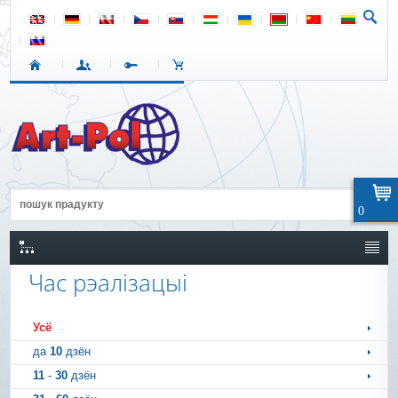
0
Час рэалізацыі
Усё
да
10
дзён
11
-
30
дзён