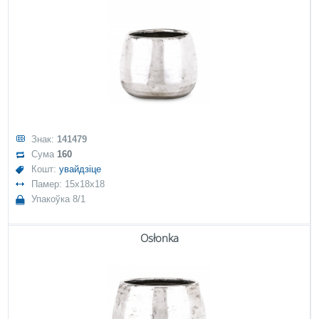
Знак:
141479
Сума
160
Кошт:
увайдзіце
Памер: 15x18x18
Упакоўка 8/1
Osłonka