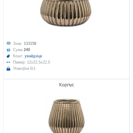
Знак:
133158
Сума
240
Кошт:
увайдзіце
Памер: 12x22,5x22,5
Упакоўка 6/1
Корпус