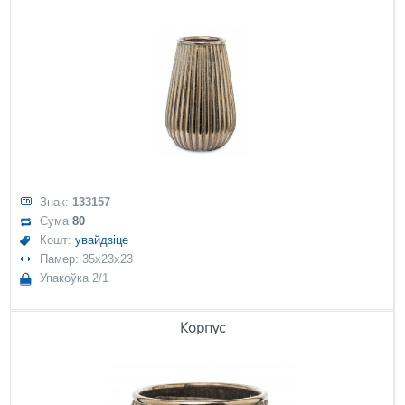
Знак:
133157
Сума
80
Кошт:
увайдзіце
Памер: 35x23x23
Упакоўка 2/1
Корпус