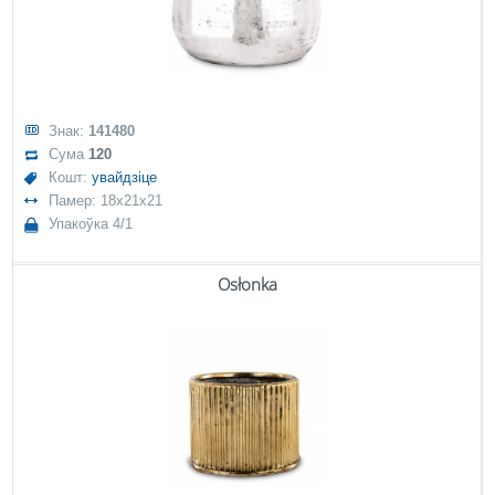
Знак:
141480
Сума
120
Кошт:
увайдзіце
Памер: 18x21x21
Упакоўка 4/1
Osłonka