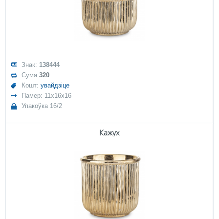
Знак:
138444
Сума
320
Кошт:
увайдзіце
Памер: 11x16x16
Упакоўка 16/2
Кажух