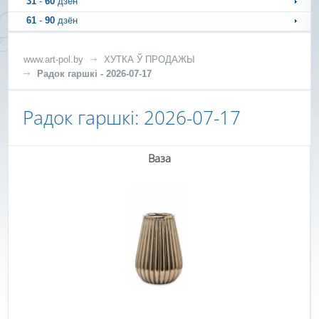
31
-
60
дзён
61
-
90
дзён
www.art-pol.by
ХУТКА Ў ПРОДАЖЫ
Радок гаршкі - 2026-07-17
Радок гаршкі: 2026-07-17
Ваза