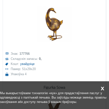
Знак:
177766
Складскія запасы:
0,
Кошт:
увайдзіце
Памер: 51x29x20
Упакоўка 4
x
Figurka Sowa
Мы выкарыстоўваем тэхналогію «кук» для прадастаўлення паслуг у
адпаведнасці з палітыкай печыва. Вы заўсёды можаце змяніць правілы
захоўвання або доступу печыва ў вашым браўзэры.