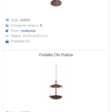
Знак:
164607
Складскія запасы:
0,
Кошт:
увайдзіце
Памер: 47x25,4x25,4 cm
Упакоўка 4/1
Poidełko Dla Ptaków