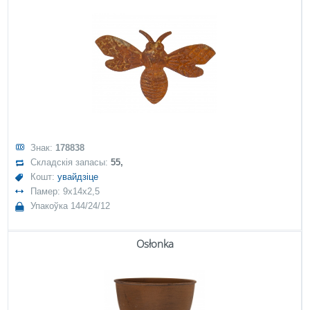
Знак:
178838
Складскія запасы:
55,
Кошт:
увайдзіце
Памер: 9x14x2,5
Упакоўка 144/24/12
Osłonka