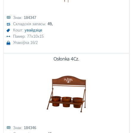
Знак:
184347
Складскія запасы:
49,
Кошт:
увайдзіце
Памер: 77x10x15
Упакоўка 16/2
Osłonka 4Cz.
Знак:
184346