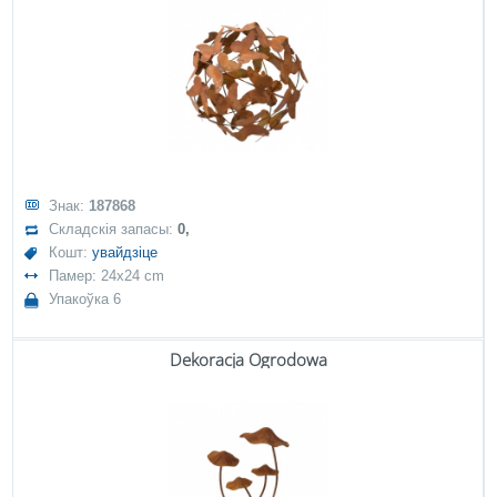
Знак:
187868
Складскія запасы:
0,
Кошт:
увайдзіце
Памер: 24x24 cm
Упакоўка 6
Dekoracja Ogrodowa