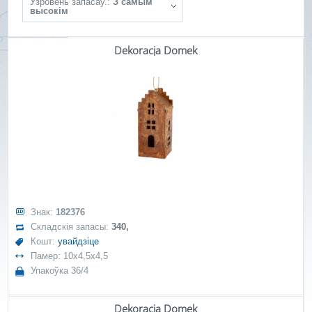
Ўзровень запасаў.:
З самым
высокім
Dekoracja Domek
Знак:
182376
Складскія запасы:
340,
Кошт:
увайдзіце
Памер: 10x4,5x4,5
Упакоўка 36/4
Dekoracja Domek