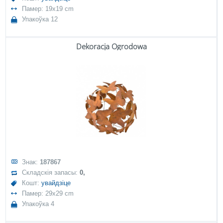
Памер: 19x19 cm
Упакоўка 12
Dekoracja Ogrodowa
Знак:
187867
Складскія запасы:
0,
Кошт:
увайдзіце
Памер: 29x29 cm
Упакоўка 4