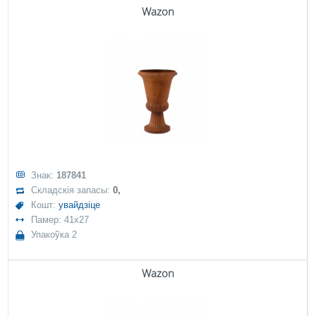
Wazon
Знак:
187841
Складскія запасы:
0,
Кошт:
увайдзіце
Памер: 41x27
Упакоўка 2
Wazon