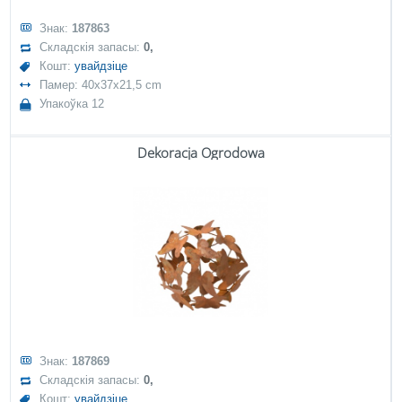
Знак:
187863
Складскія запасы:
0,
Кошт:
увайдзіце
Памер: 40x37x21,5 cm
Упакоўка 12
Dekoracja Ogrodowa
Знак:
187869
Складскія запасы:
0,
Кошт:
увайдзіце