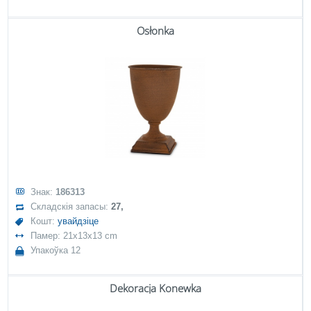
Osłonka
Знак:
186313
Складскія запасы:
27,
Кошт:
увайдзіце
Памер: 21x13x13 cm
Упакоўка 12
Dekoracja Konewka