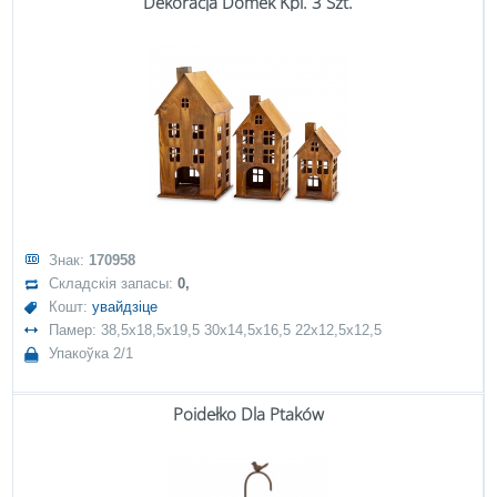
Dekoracja Domek Kpl. 3 Szt.
Знак:
170958
Складскія запасы:
0,
Кошт:
увайдзіце
Памер: 38,5x18,5x19,5 30x14,5x16,5 22x12,5x12,5
Упакоўка 2/1
Poidełko Dla Ptaków