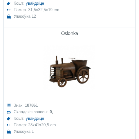
Кошт:
увайдзіце
Памер: 31,5x32,5x19 cm
Упакоўка 12
Osłonka
Знак:
187861
Складскія запасы:
0,
Кошт:
увайдзіце
Памер: 28x41x20,5 cm
Упакоўка 1