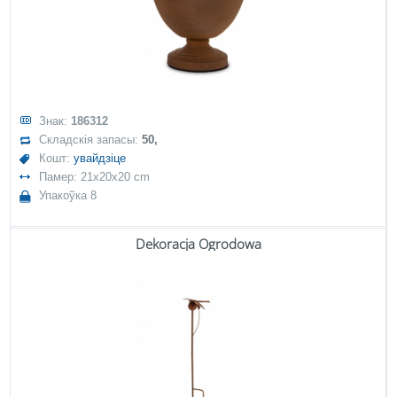
Знак:
186312
Складскія запасы:
50,
Кошт:
увайдзіце
Памер: 21x20x20 cm
Упакоўка 8
Dekoracja Ogrodowa