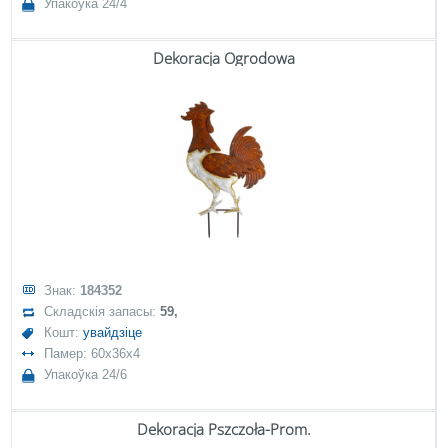
Упакоўка 24/4
Dekoracja Ogrodowa
Знак:
184352
Складскія запасы:
59,
Кошт:
увайдзіце
Памер: 60x36x4
Упакоўка 24/6
Dekoracja Pszczoła-Prom.