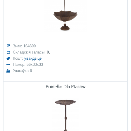
Знак:
164600
Складскія запасы:
0,
Кошт:
увайдзіце
Памер: 56x33x33
Упакоўка 6
Poidełko Dla Ptaków