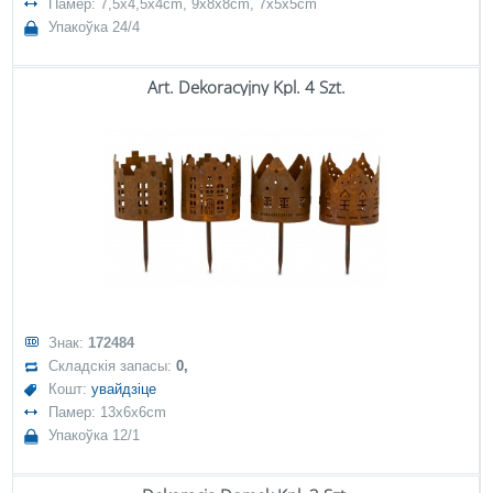
Памер: 7,5x4,5x4cm, 9x8x8cm, 7x5x5cm
Упакоўка 24/4
Art. Dekoracyjny Kpl. 4 Szt.
Знак:
172484
Складскія запасы:
0,
Кошт:
увайдзіце
Памер: 13x6x6cm
Упакоўка 12/1