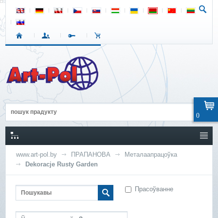
0
www.art-pol.by
ПРАПАНОВА
Металаапрацоўка
Dekoracje Rusty Garden
Прасоўванне