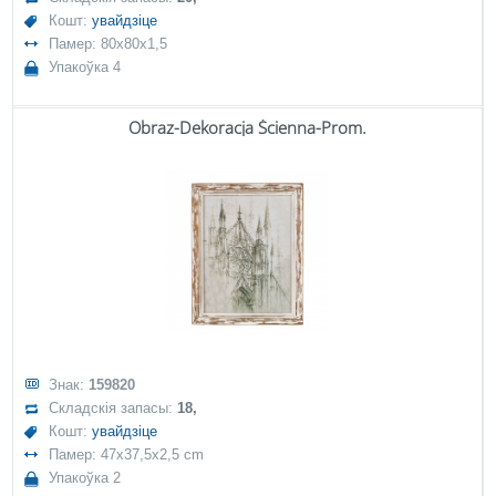
Кошт:
увайдзіце
Памер: 80x80x1,5
Упакоўка 4
Obraz-Dekoracja Ścienna-Prom.
Знак:
159820
Складскія запасы:
18,
Кошт:
увайдзіце
Памер: 47x37,5x2,5 cm
Упакоўка 2