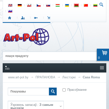
0
www.art-pol.by
ПРАПАНОВА
Люстэркі
Casa Roma
Прасоўванне
Ўзровень запасаў.:
З самым
высокім