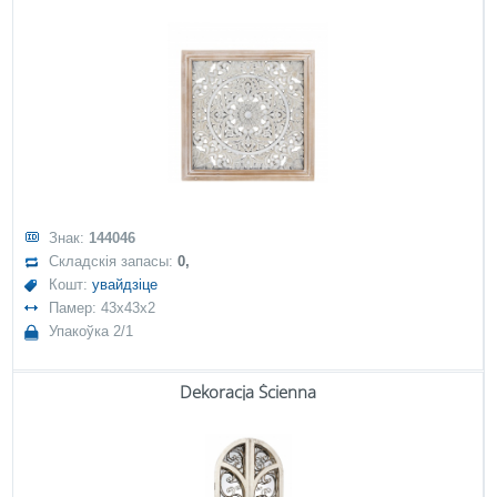
Знак:
144046
Складскія запасы:
0,
Кошт:
увайдзіце
Памер: 43x43x2
Упакоўка 2/1
Dekoracja Ścienna