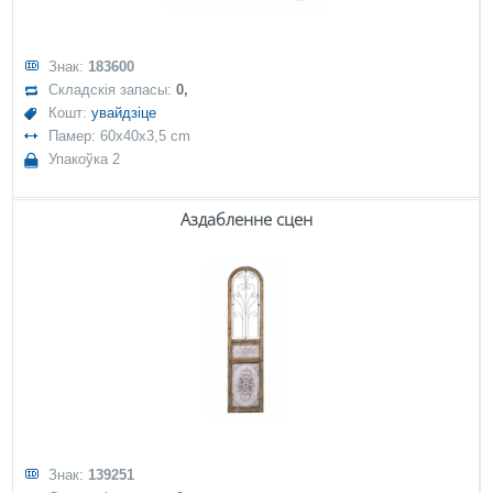
Знак:
183600
Складскія запасы:
0,
Кошт:
увайдзіце
Памер: 60x40x3,5 cm
Упакоўка 2
Аздабленне сцен
Знак:
139251