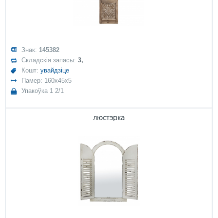
Знак:
145382
Складскія запасы:
3,
Кошт:
увайдзіце
Памер: 160x45x5
Упакоўка 1 2/1
люстэрка