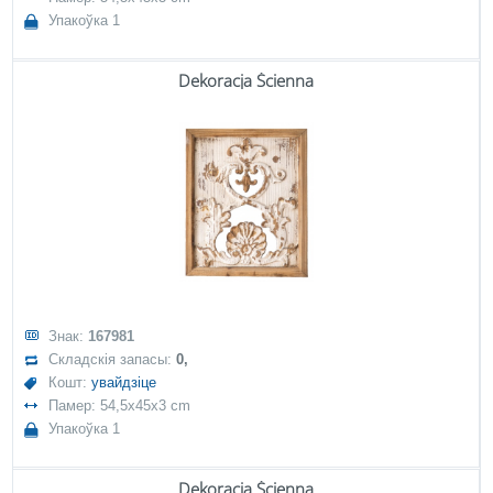
Упакоўка 1
Dekoracja Ścienna
Знак:
167981
Складскія запасы:
0,
Кошт:
увайдзіце
Памер: 54,5x45x3 cm
Упакоўка 1
Dekoracja Ścienna