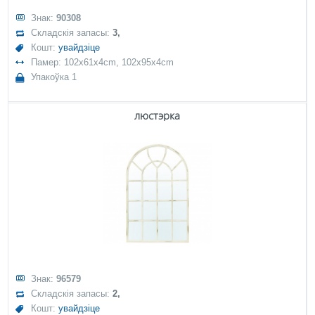
Знак:
90308
Складскія запасы:
3,
Кошт:
увайдзіце
Памер: 102x61x4cm, 102x95x4cm
Упакоўка 1
люстэрка
Знак:
96579
Складскія запасы:
2,
Кошт:
увайдзіце