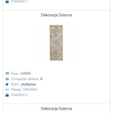
Упакоўка 1
Dekoracja Ścienna
Знак:
144050
Складскія запасы:
0,
Кошт:
увайдзіце
Памер: 104x38x2
Упакоўка 1
Dekoracja Ścienna