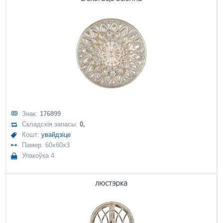
Знак:
176899
Складскія запасы:
0,
Кошт:
увайдзіце
Памер: 60x60x3
Упакоўка 4
люстэрка