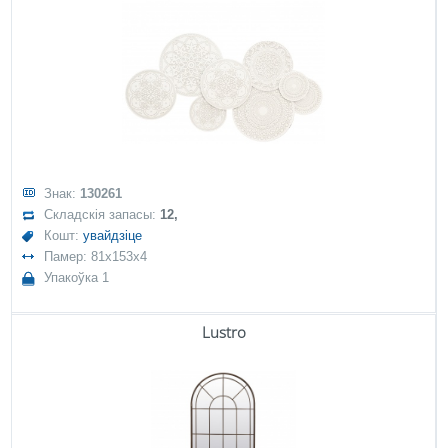
Знак:
130261
Складскія запасы:
12,
Кошт:
увайдзіце
Памер: 81x153x4
Упакоўка 1
Lustro