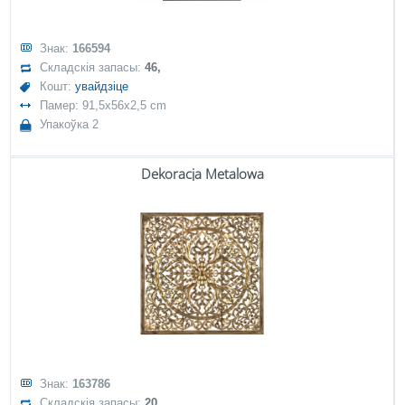
Знак:
166594
Складскія запасы:
46,
Кошт:
увайдзіце
Памер: 91,5x56x2,5 cm
Упакоўка 2
Dekoracja Metalowa
Знак:
163786
Складскія запасы:
20,