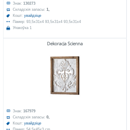
Знак:
130273
Складскія запасы:
1,
Кошт:
увайдзіце
Памер: 93,5x31x4 93,5x31x4 93,5x31x4
Упакоўка 1
Dekoracja Ścienna
Знак:
167979
Складскія запасы:
0,
Кошт:
увайдзіце
Памер: 54,5x45x3 cm