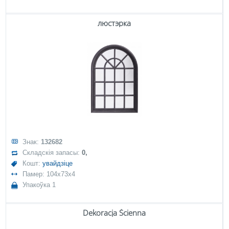
люстэрка
Знак:
132682
Складскія запасы:
0,
Кошт:
увайдзіце
Памер: 104x73x4
Упакоўка 1
Dekoracja Ścienna