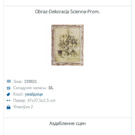
Obraz-Dekoracja Ścienna-Prom.
Знак:
159821
Складскія запасы:
16,
Кошт:
увайдзіце
Памер: 47x37,5x2,5 cm
Упакоўка 2
Аздабленне сцен