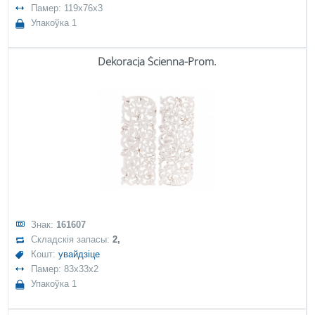
Памер: 119x76x3
Упакоўка 1
Dekoracja Ścienna-Prom.
Знак:
161607
Складскія запасы:
2,
Кошт:
увайдзіце
Памер: 83x33x2
Упакоўка 1