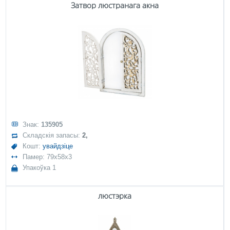
Затвор люстранага акна
Знак:
135905
Складскія запасы:
2,
Кошт:
увайдзіце
Памер: 79x58x3
Упакоўка 1
люстэрка