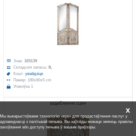
Знак:
165139
Складскія запасы:
0,
Кошт:
увайдзіце
Памер: 180x90x5 cm
Упакоўка 1
аздабленне сцен
x
Мы выкарыстоўваем тэхналогію «кук» для прадастаўлення паслуг у
адпаведнасці з палітыкай печыва. Вы заўсёды можаце змяніць правілы
захоўвання або доступу печыва ў вашым браўзэры.