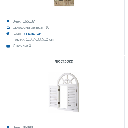
Знак:
165137
Складскія запасы:
0,
Кошт:
увайдзіце
Памер: 118,7x30,5x2 cm
Упакоўка 1
люстэрка
Знак:
86848