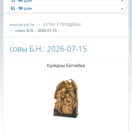
31
-
60
дзён
61
-
90
дзён
www.art-pol.by
ХУТКА Ў ПРОДАЖЫ
совы Б.Н. - 2026-07-15
совы Б.Н.: 2026-07-15
Калядны батлейка