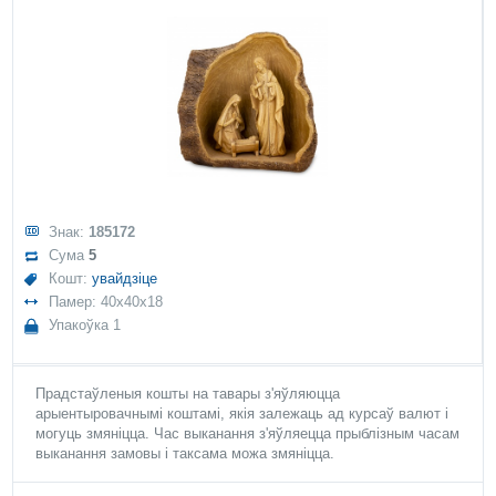
Знак:
185172
Сума
5
Кошт:
увайдзіце
Памер: 40x40x18
Упакоўка 1
Прадстаўленыя кошты на тавары з'яўляюцца
арыентыровачнымі коштамі, якія залежаць ад курсаў валют і
могуць змяніцца. Час выканання з'яўляецца прыблізным часам
выканання замовы і таксама можа змяніцца.