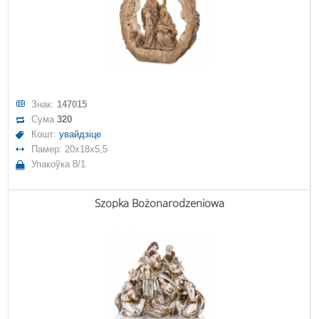
Знак:
147015
Сума
320
Кошт:
увайдзіце
Памер: 20x18x5,5
Упакоўка 8/1
Szopka Bożonarodzeniowa