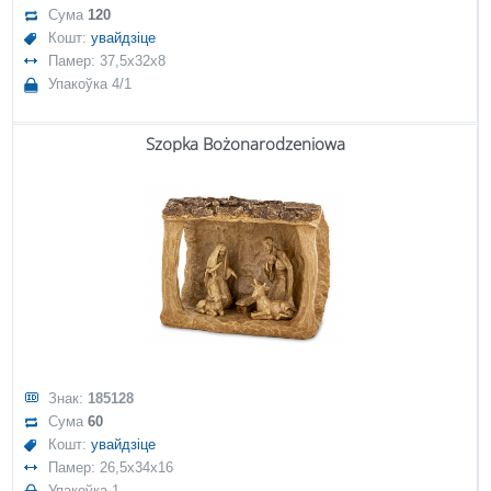
Сума
120
Кошт:
увайдзіце
Памер: 37,5x32x8
Упакоўка 4/1
Szopka Bożonarodzeniowa
Знак:
185128
Сума
60
Кошт:
увайдзіце
Памер: 26,5x34x16
Упакоўка 1