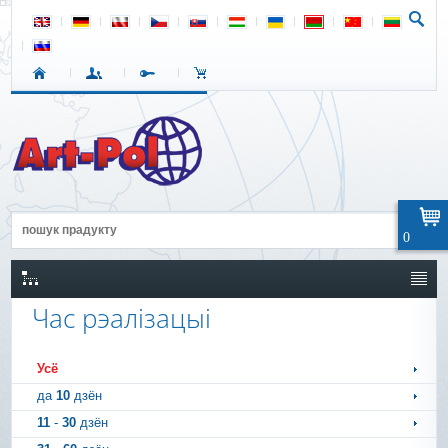
0
Час рэалізацыі
Усё
да
10
дзён
11
-
30
дзён