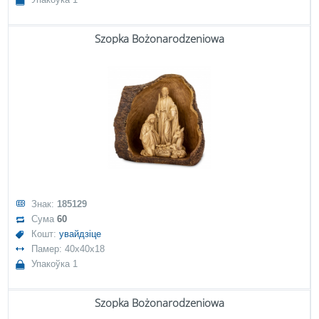
Szopka Bożonarodzeniowa
Знак:
185129
Сума
60
Кошт:
увайдзіце
Памер: 40x40x18
Упакоўка 1
Szopka Bożonarodzeniowa