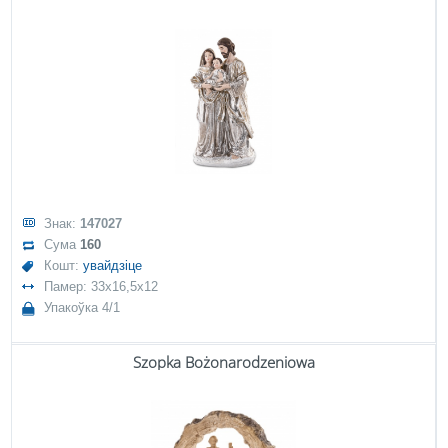
Знак:
147027
Сума
160
Кошт:
увайдзіце
Памер: 33x16,5x12
Упакоўка 4/1
Szopka Bożonarodzeniowa