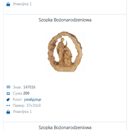
Упакоўка 1
Szopka Bożonarodzeniowa
Знак:
147016
Сума
200
Кошт:
увайдзіце
Памер: 37x33x8
Упакоўка 1
Szopka Bożonarodzeniowa