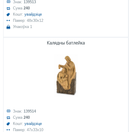
Знак:
139513
Сума
240
Кошт:
увайдзіце
Памер: 48x30x12
Упакоўка 1
Калядны батлейка
Знак:
139514
Сума
240
Кошт:
увайдзіце
Памер: 47x33x10