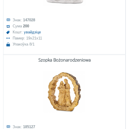
Знак:
147028
Сума
200
Кошт:
увайдзіце
Памер: 19x21x11
Упакоўка 8/1
Szopka Bożonarodzeniowa
Знак:
185127