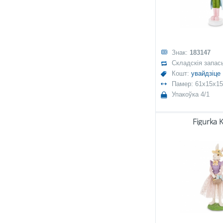
Знак:
183147
Складскія запас
Кошт:
увайдзіце
Памер: 61x15x15
Упакоўка 4/1
Figurka K