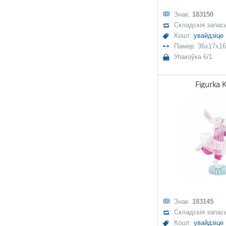
Знак:
183150
Складскія запас
Кошт:
увайдзіце
Памер: 36x17x16
Упакоўка 6/1
Figurka K
Знак:
183145
Складскія запас
Кошт:
увайдзіце