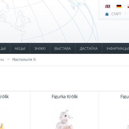
СТАРТ
ЦЫІ
АКЦЫІ
ЗНІЖКІ
ВЫСТАВА
ДАСТАЎКА
ІНФАРМАЦЫ
ны
Настальгія Ii
rólik
Figurka Królik
Figu