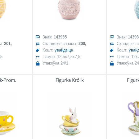
Знак:
143935
Знак:
14393
ы:
201,
Складскія запасы:
200,
Складскія 
Кошт:
увайдзіце
Кошт:
увайд
,5
Памер: 12,5x7,5x7,5
Памер: 12x7
Упакоўка 24/1
Упакоўка 24
ik-Prom.
Figurka Królik
Figur