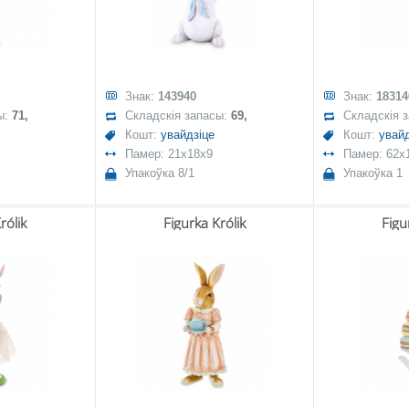
Знак:
143940
Знак:
18314
ы:
71,
Складскія запасы:
69,
Складскія 
Кошт:
увайдзіце
Кошт:
увайд
Памер: 21x18x9
Памер: 62x
Упакоўка 8/1
Упакоўка 1
rólik
Figurka Królik
Figu