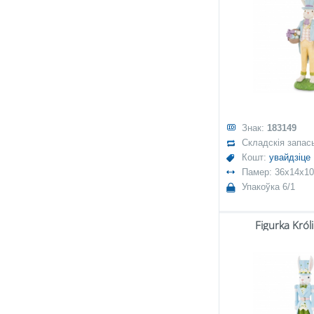
Знак:
183149
Складскія запас
Кошт:
увайдзіце
Памер: 36x14x10
Упакоўка 6/1
Figurka Król