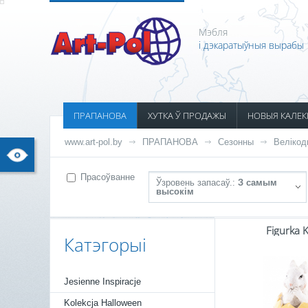
Мэбля
і дэкаратыўныя вырабы
ПРАПАНОВА
ХУТКА Ў ПРОДАЖЫ
НОВЫЯ КАЛЕК
www.art-pol.by
ПРАПАНОВА
Сезонны
Велікод
Прасоўванне
Ўзровень запасаў.:
З самым
высокім
Figurka K
Катэгорыі
Jesienne Inspiracje
Kolekcja Halloween