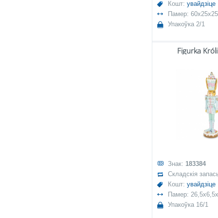
Кошт:
увайдзіце
Памер: 60x25x25
Упакоўка 2/1
Figurka Król
Знак:
183384
Складскія запас
Кошт:
увайдзіце
Памер: 26,5x6,5x
Упакоўка 16/1