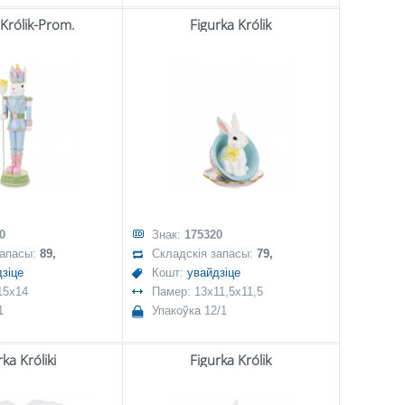
 Królik-Prom.
Figurka Królik
0
Знак:
175320
запасы:
89,
Складскія запасы:
79,
зіце
Кошт:
увайдзіце
15x14
Памер: 13x11,5x11,5
1
Упакоўка 12/1
ka Króliki
Figurka Królik