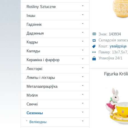
Rośliny Sztuczne
Іншы
Гадзіннік
Дадзеныя
Знак:
143934
Складскія запас
Кадры
Кошт:
увайдзіце
Каляды
Памер: 13x7,5x7
Упакоўка 24/1
Кераміка і фарфор
Люстэркі
Figurka Król
Лямпы і ліхтары
Металаапрацоўка
Мэбля
Свечкі
Сезонны
Велікодны