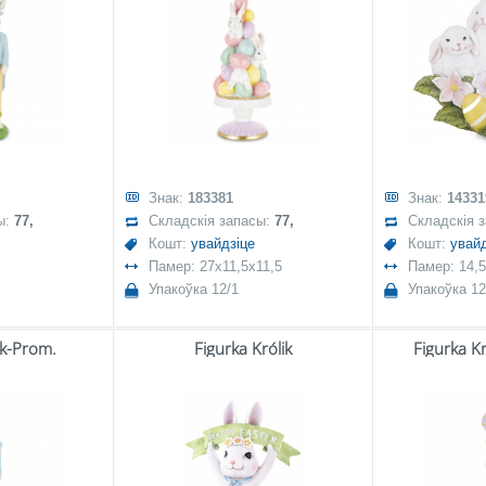
Знак:
183381
Знак:
14331
ы:
77,
Складскія запасы:
77,
Складскія 
Кошт:
увайдзіце
Кошт:
увайд
Памер: 27x11,5x11,5
Памер: 14,
Упакоўка 12/1
Упакоўка 12
ik-Prom.
Figurka Królik
Figurka K