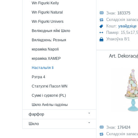
Wn Figurki Kelly
Wn Figurki Natural
Знак:
183375
Складскія запас
Wn Figurki Univers
Кошт:
увайдзіце
Велікодныя яйкі Шкло
Памер: 15,5x17,
Упакоўка 8/1
Вялікдзень: Розныя
кераміка Napoli
Art. Dekoracy
кераміка ХАМЕР
Настальгія Ii
Рэтра 4
Статуэткі Пасол WN
Сумкі і сурвэткі (PL)
Шкло Анёлы гадзіны
фарфор
Шкло
Знак:
176424
Складскія запас