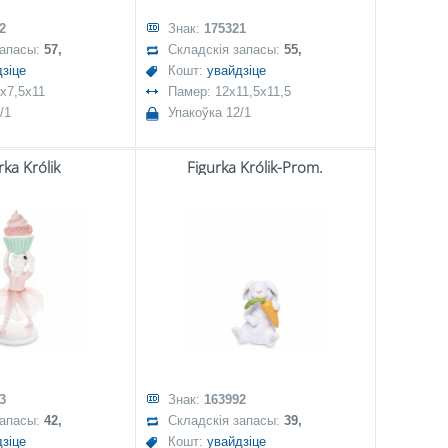
2
Знак:
175321
запасы:
57,
Складскія запасы:
55,
зіце
Кошт:
увайдзіце
x7,5x11
Памер: 12x11,5x11,5
/1
Упакоўка 12/1
rka Królik
Figurka Królik-Prom.
3
Знак:
163992
запасы:
42,
Складскія запасы:
39,
зіце
Кошт:
увайдзіце