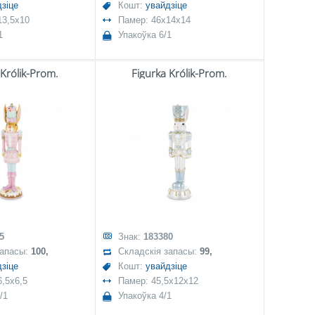
зіце
Кошт:
увайдзіце
13,5x10
Памер: 46x14x14
1
Упакоўка 6/1
 Królik-Prom.
Figurka Królik-Prom.
5
Знак:
183380
запасы:
100,
Складскія запасы:
99,
зіце
Кошт:
увайдзіце
,5x6,5
Памер: 45,5x12x12
/1
Упакоўка 4/1