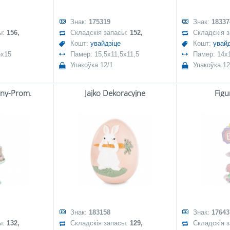
Знак:
175319
Знак:
18337
ы:
156,
Складскія запасы:
152,
Складскія 
Кошт:
увайдзіце
Кошт:
увайд
5x15
Памер: 15,5x11,5x11,5
Памер: 14x1
Упакоўка 12/1
Упакоўка 12
jny-Prom.
Jajko Dekoracyjne
Figu
Знак:
183158
Знак:
17643
ы:
132,
Складскія запасы:
129,
Складскія 