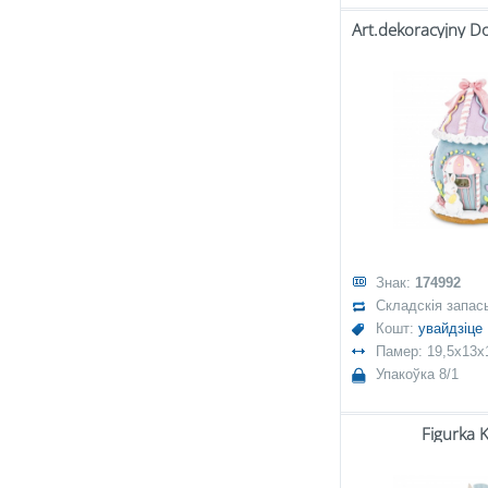
Знак:
174992
Складскія запас
Кошт:
увайдзіце
Памер: 19,5x13x
Упакоўка 8/1
Figurka K