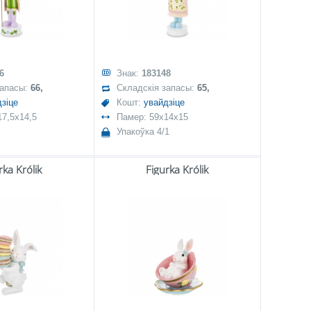
6
Знак:
183148
запасы:
66,
Складскія запасы:
65,
зіце
Кошт:
увайдзіце
17,5x14,5
Памер: 59x14x15
Упакоўка 4/1
rka Królik
Figurka Królik