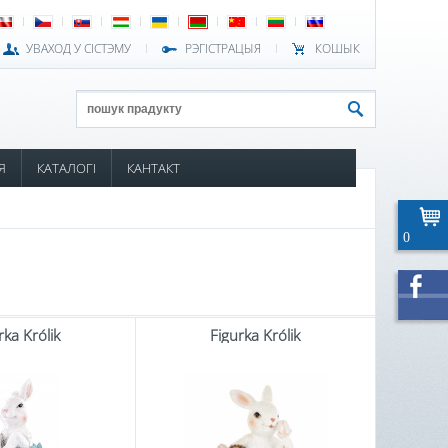
УВАХОД У СІСТЭМУ
РЭГІСТРАЦЫЯ
КОШЫК
Я
КАТАЛОГІ
КАНТАКТ
0
rka Królik
Figurka Królik