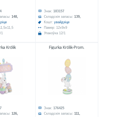
4
Знак:
183157
запасы:
148,
Складскія запасы:
139,
зіце
Кошт:
увайдзіце
1,5x11,5
Памер: 12x9x9
/1
Упакоўка 12/1
rka Królik
Figurka Królik-Prom.
7
Знак:
176425
запасы:
126,
Складскія запасы:
111,