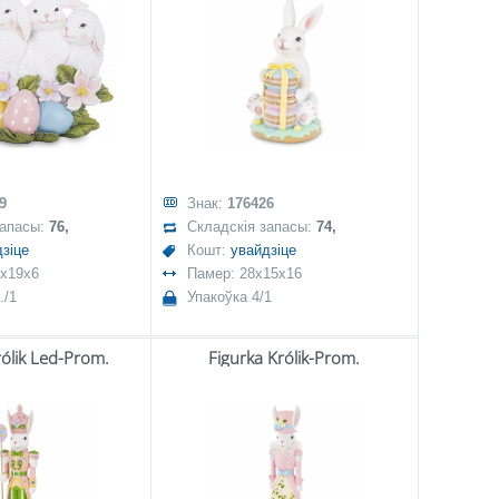
9
Знак:
176426
запасы:
76,
Складскія запасы:
74,
зіце
Кошт:
увайдзіце
5x19x6
Памер: 28x15x16
./1
Упакоўка 4/1
rólik Led-Prom.
Figurka Królik-Prom.