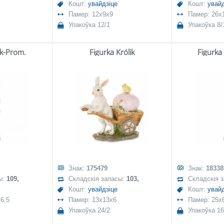
Кошт:
увайдзіце
Кошт:
увайд
Памер: 12x9x9
Памер: 26x
Упакоўка 12/1
Упакоўка 8/
ik-Prom.
Figurka Królik
Figurka
Знак:
175479
Знак:
18338
ы:
109,
Складскія запасы:
103,
Складскія 
Кошт:
увайдзіце
Кошт:
увайд
6,5
Памер: 13x13x6
Памер: 25x6
Упакоўка 24/2
Упакоўка 16