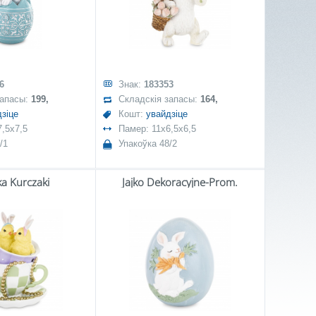
6
Знак:
183353
запасы:
199,
Складскія запасы:
164,
зіце
Кошт:
увайдзіце
,5x7,5
Памер: 11x6,5x6,5
/1
Упакоўка 48/2
ka Kurczaki
Jajko Dekoracyjne-Prom.