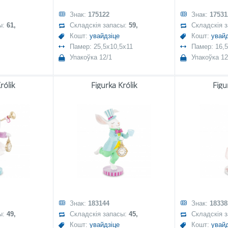
Знак:
175122
Знак:
17531
ы:
61,
Складскія запасы:
59,
Складскія 
Кошт:
увайдзіце
Кошт:
увайд
Памер: 25,5x10,5x11
Памер: 16,5
Упакоўка 12/1
Упакоўка 12
rólik
Figurka Królik
Figu
Знак:
183144
Знак:
18338
ы:
49,
Складскія запасы:
45,
Складскія 
Кошт:
увайдзіце
Кошт:
увайд