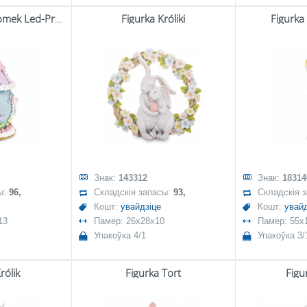
Art.dekoracyjny Domek Led-Prom.
Figurka Króliki
Figurka
Знак:
143312
Знак:
18314
ы:
96,
Складскія запасы:
93,
Складскія 
Кошт:
увайдзіце
Кошт:
увайд
13
Памер: 26x28x10
Памер: 55x
Упакоўка 4/1
Упакоўка 3/
rólik
Figurka Tort
Figur