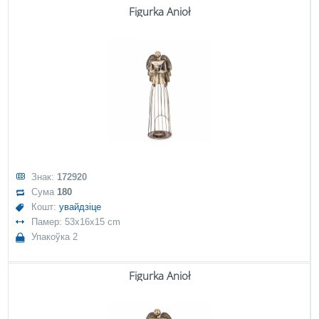
Figurka Anioł
Знак:
172920
Сума
180
Кошт:
увайдзіце
Памер: 53x16x15 cm
Упакоўка 2
Figurka Anioł