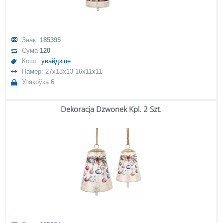
Знак:
185395
Сума
120
Кошт:
увайдзіце
Памер: 27x13x13 16x11x11
Упакоўка 6
Dekoracja Dzwonek Kpl. 2 Szt.