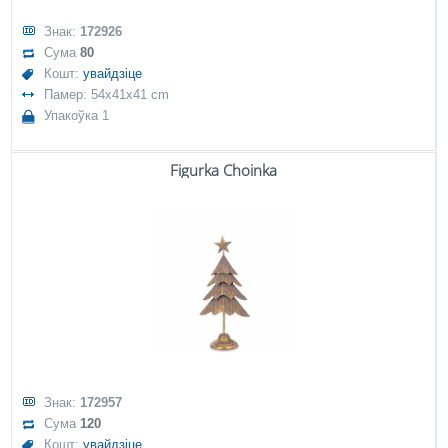
Знак:
172926
Сума
80
Кошт:
увайдзіце
Памер: 54x41x41 cm
Упакоўка 1
Figurka Choinka
Знак:
172957
Сума
120
Кошт:
увайдзіце