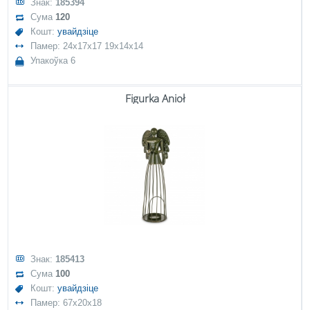
Знак:
185394
Сума
120
Кошт:
увайдзіце
Памер: 24x17x17 19x14x14
Упакоўка 6
Figurka Anioł
Знак:
185413
Сума
100
Кошт:
увайдзіце
Памер: 67x20x18