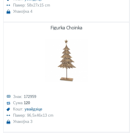
Памер: 58x27x15 cm
Упакоўка 4
Figurka Choinka
Знак:
172959
Сума
120
Кошт:
увайдзіце
Памер: 96,5x46x13 cm
Упакоўка 3