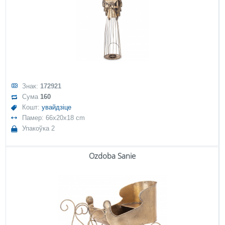
Знак:
172921
Сума
160
Кошт:
увайдзіце
Памер: 66x20x18 cm
Упакоўка 2
Ozdoba Sanie