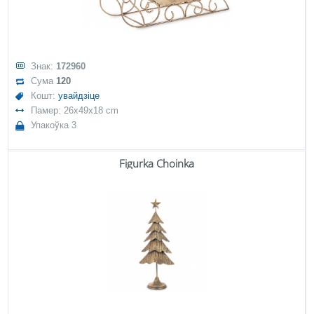
Знак:
172960
Сума
120
Кошт:
увайдзіце
Памер: 26x49x18 cm
Упакоўка 3
Figurka Choinka