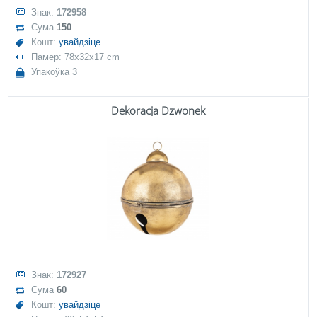
Знак:
172958
Сума
150
Кошт:
увайдзіце
Памер: 78x32x17 cm
Упакоўка 3
Dekoracja Dzwonek
Знак:
172927
Сума
60
Кошт:
увайдзіце