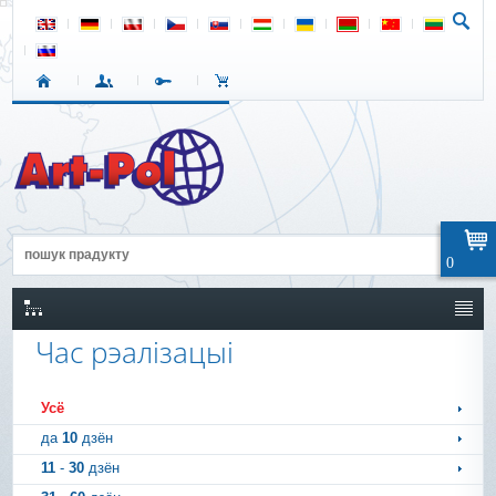
0
Час рэалізацыі
Усё
да
10
дзён
11
-
30
дзён