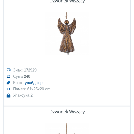
Dzwonek Wiszący
Знак:
172929
Сума
240
Кошт:
увайдзіце
Памер: 61x25x20 cm
Упакоўка 2
Dzwonek Wiszący