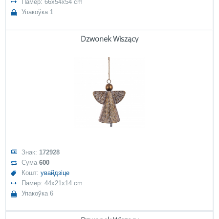
Памер: 66x54x54 cm
Упакоўка 1
Dzwonek Wiszący
Знак:
172928
Сума
600
Кошт:
увайдзіце
Памер: 44x21x14 cm
Упакоўка 6