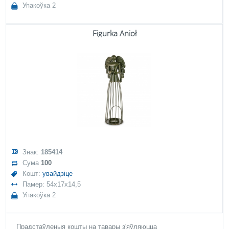
Упакоўка 2
Figurka Anioł
Знак:
185414
Сума
100
Кошт:
увайдзіце
Памер: 54x17x14,5
Упакоўка 2
Прадстаўленыя кошты на тавары з'яўляюцца