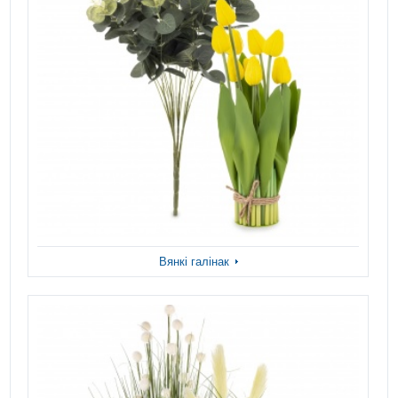
Вянкі галінак