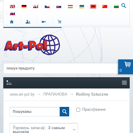
0
www.art-pol.by
ПРАПАНОВА
Rośliny Sztuczne
Прасоўванне
Ўзровень запасаў.:
З самым
высокім