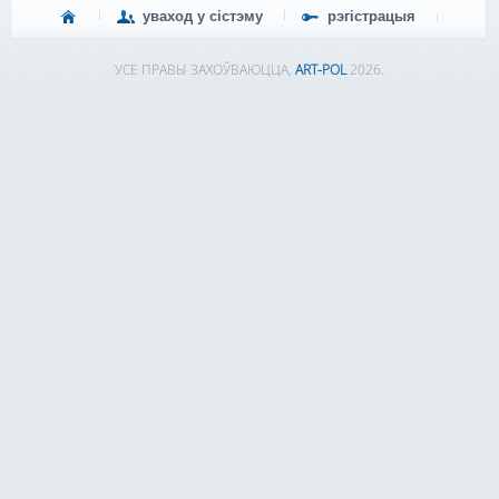
уваход у сістэму
рэгістрацыя
УСЕ ПРАВЫ ЗАХОЎВАЮЦЦА,
ART-POL
2026.