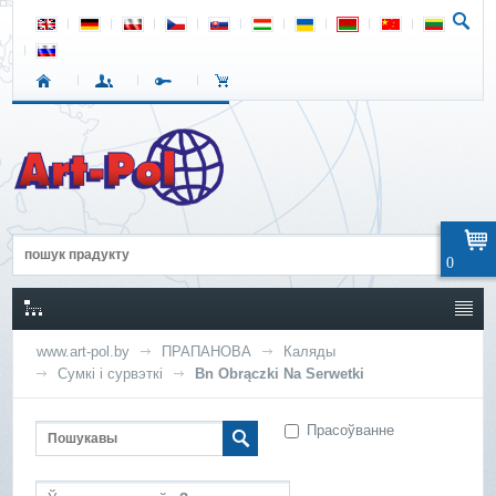
0
www.art-pol.by
ПРАПАНОВА
Каляды
Сумкі і сурвэткі
Bn Obrączki Na Serwetki
Прасоўванне