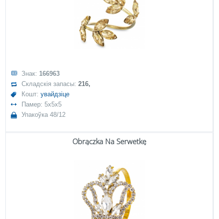
Знак:
166963
Складскія запасы:
216,
Кошт:
увайдзіце
Памер: 5x5x5
Упакоўка 48/12
Obrączka Na Serwetkę