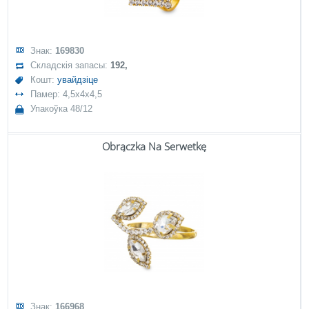
Знак:
169830
Складскія запасы:
192,
Кошт:
увайдзіце
Памер: 4,5x4x4,5
Упакоўка 48/12
Obrączka Na Serwetkę
Знак:
166968