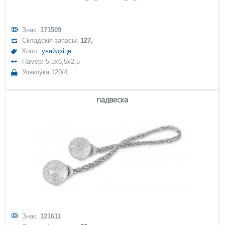
Знак:
171509
Складскія запасы:
127,
Кошт:
увайдзіце
Памер: 5,5x6,5x2,5
Упакоўка 120/4
падвеска
Знак:
121611