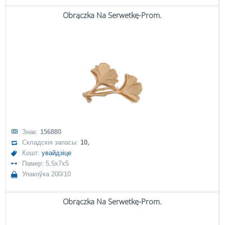
Obrączka Na Serwetkę-Prom.
Знак:
156880
Складскія запасы:
10,
Кошт:
увайдзіце
Памер: 5,5x7x5
Упакоўка 200/10
Obrączka Na Serwetkę-Prom.