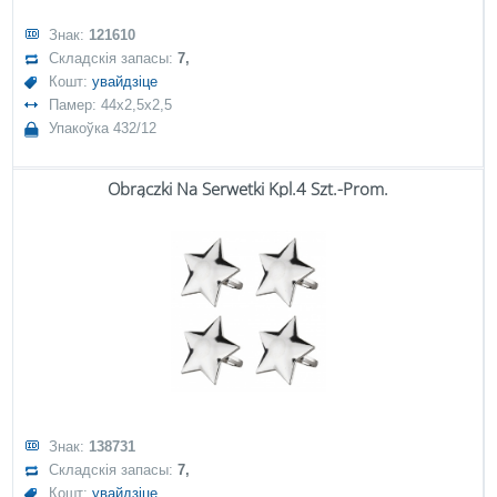
Знак:
121610
Складскія запасы:
7,
Кошт:
увайдзіце
Памер: 44x2,5x2,5
Упакоўка 432/12
Obrączki Na Serwetki Kpl.4 Szt.-Prom.
Знак:
138731
Складскія запасы:
7,
Кошт:
увайдзіце