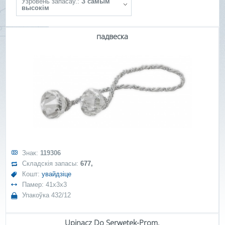
Ўзровень запасаў.:
З самым
высокім
падвеска
Знак:
119306
Складскія запасы:
677,
Кошт:
увайдзіце
Памер: 41x3x3
Упакоўка 432/12
Upinacz Do Serwetek-Prom.