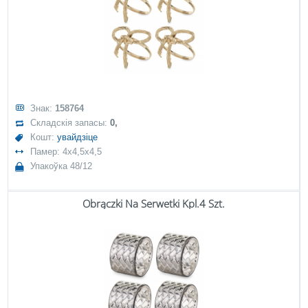
Знак:
158764
Складскія запасы:
0,
Кошт:
увайдзіце
Памер: 4x4,5x4,5
Упакоўка 48/12
Obrączki Na Serwetki Kpl.4 Szt.