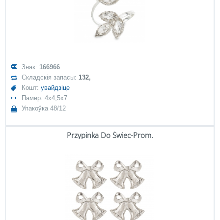
Знак:
166966
Складскія запасы:
132,
Кошт:
увайдзіце
Памер: 4x4,5x7
Упакоўка 48/12
Przypinka Do Świec-Prom.