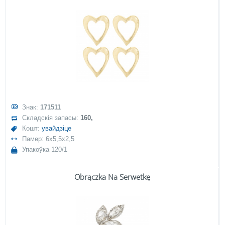
Знак:
171511
Складскія запасы:
160,
Кошт:
увайдзіце
Памер: 6x5,5x2,5
Упакоўка 120/1
Obrączka Na Serwetkę