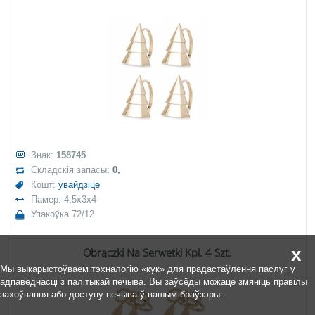
Знак:
158745
Складскія запасы:
0,
Кошт:
увайдзіце
Памер: 4,5x3x4
Упакоўка 72/12
x
Obrączki Na Serwetki Kpl. 4 Szt.
Мы выкарыстоўваем тэхналогію «кук» для прадастаўлення паслуг у
адпаведнасці з палітыкай печыва. Вы заўсёды можаце змяніць правілы
захоўвання або доступу печыва ў вашым браўзэры.