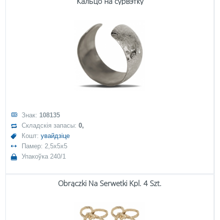
Кальцо на сурвэтку
Знак:
108135
Складскія запасы:
0,
Кошт:
увайдзіце
Памер: 2,5x5x5
Упакоўка 240/1
Obrączki Na Serwetki Kpl. 4 Szt.