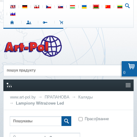
0
www.art-pol.by
ПРАПАНОВА
Каляды
Lampiony Witrażowe Led
Прасоўванне