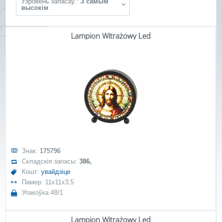
Ўзровень запасаў.:
З самым
высокім
Lampion Witrażowy Led
Знак:
175796
Складскія запасы:
386,
Кошт:
увайдзіце
Памер: 11x11x3,5
Упакоўка 48/1
Lampion Witrażowy Led