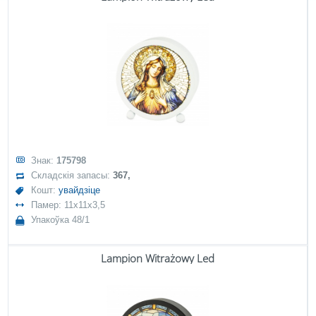
Знак:
175798
Складскія запасы:
367,
Кошт:
увайдзіце
Памер: 11x11x3,5
Упакоўка 48/1
Lampion Witrażowy Led