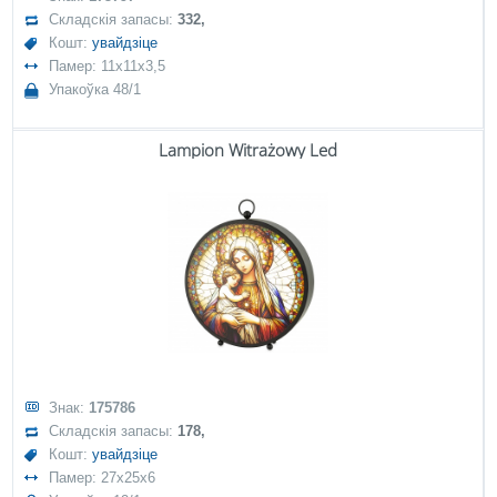
Складскія запасы:
332,
Кошт:
увайдзіце
Памер: 11x11x3,5
Упакоўка 48/1
Lampion Witrażowy Led
Знак:
175786
Складскія запасы:
178,
Кошт:
увайдзіце
Памер: 27x25x6