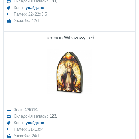
Складскія запасы:
131,
Кошт:
увайдзіце
Памер: 22x22x3,5
Упакоўка 12/1
Lampion Witrażowy Led
Знак:
175791
Складскія запасы:
123,
Кошт:
увайдзіце
Памер: 21x13x4
Упакоўка 24/1