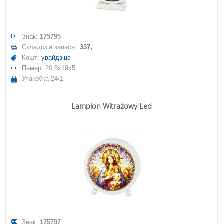
Знак:
175795
Складскія запасы:
337,
Кошт:
увайдзіце
Памер: 20,5x19x5
Упакоўка 24/1
Lampion Witrażowy Led
Знак:
175797