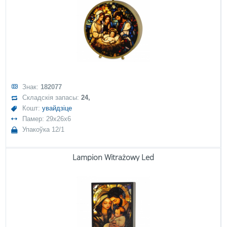
Знак:
182077
Складскія запасы:
24,
Кошт:
увайдзіце
Памер: 29x26x6
Упакоўка 12/1
Lampion Witrażowy Led