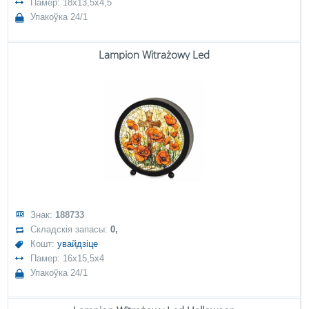
Памер: 18x13,5x4,5
Упакоўка 24/1
Lampion Witrażowy Led
Знак:
188733
Складскія запасы:
0,
Кошт:
увайдзіце
Памер: 16x15,5x4
Упакоўка 24/1