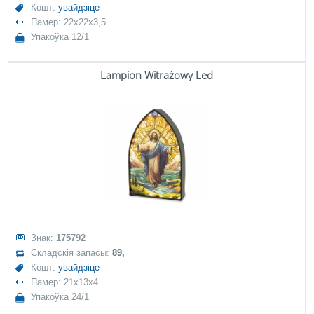
Кошт:
увайдзіце
Памер: 22x22x3,5
Упакоўка 12/1
Lampion Witrażowy Led
Знак:
175792
Складскія запасы:
89,
Кошт:
увайдзіце
Памер: 21x13x4
Упакоўка 24/1