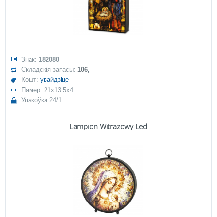
Знак:
182080
Складскія запасы:
106,
Кошт:
увайдзіце
Памер: 21x13,5x4
Упакоўка 24/1
Lampion Witrażowy Led