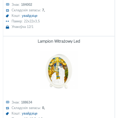
Знак:
184002
Складскія запасы:
7,
Кошт:
увайдзіце
Памер: 22x22x3,5
Упакоўка 12/1
Lampion Witrażowy Led
Знак:
188634
Складскія запасы:
0,
Кошт:
увайдзіце