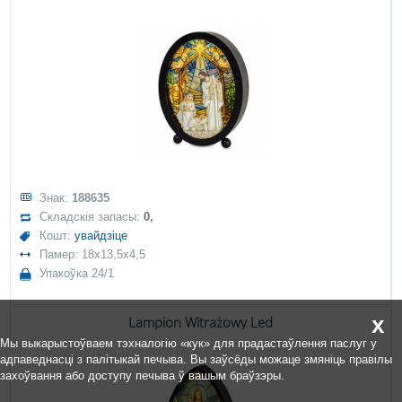
Знак:
188635
Складскія запасы:
0,
Кошт:
увайдзіце
Памер: 18x13,5x4,5
Упакоўка 24/1
x
Lampion Witrażowy Led
Мы выкарыстоўваем тэхналогію «кук» для прадастаўлення паслуг у
адпаведнасці з палітыкай печыва. Вы заўсёды можаце змяніць правілы
захоўвання або доступу печыва ў вашым браўзэры.