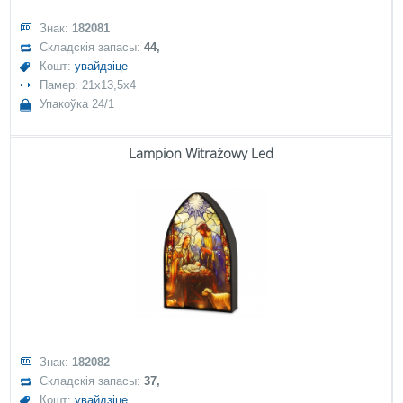
Знак:
182081
Складскія запасы:
44,
Кошт:
увайдзіце
Памер: 21x13,5x4
Упакоўка 24/1
Lampion Witrażowy Led
Знак:
182082
Складскія запасы:
37,
Кошт:
увайдзіце