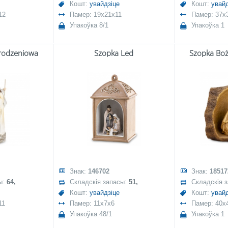
Кошт:
увайдзіце
Кошт:
увайд
12
Памер: 19x21x11
Памер: 37x
Упакоўка 8/1
Упакоўка 1
rodzeniowa
Szopka Led
Szopka Bo
Знак:
146702
Знак:
18517
ы:
64,
Складскія запасы:
51,
Складскія 
Кошт:
увайдзіце
Кошт:
увайд
11
Памер: 11x7x6
Памер: 40x
Упакоўка 48/1
Упакоўка 1