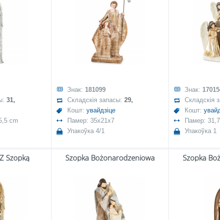
Знак:
181099
Знак:
17015
ы:
31,
Складскія запасы:
29,
Складскія 
Кошт:
увайдзіце
Кошт:
увайд
5,5 cm
Памер: 35x21x7
Памер: 31,
Упакоўка 4/1
Упакоўка 1
 Z Szopką
Szopka Bożonarodzeniowa
Szopka Bo