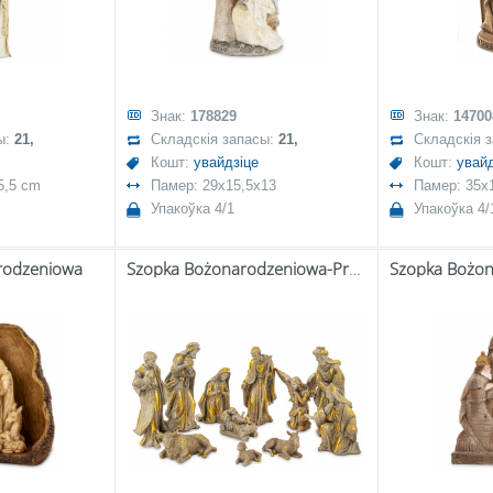
Знак:
178829
Знак:
14700
ы:
21,
Складскія запасы:
21,
Складскія 
Кошт:
увайдзіце
Кошт:
увайд
5,5 cm
Памер: 29x15,5x13
Памер: 35x
Упакоўка 4/1
Упакоўка 4/
rodzeniowa
Szopka Bożonarodzeniowa-Prom.