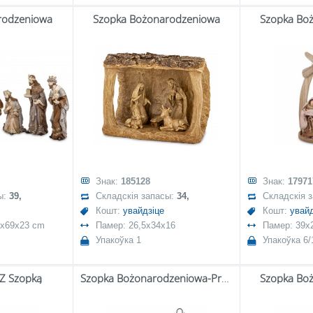
rodzeniowa
Szopka Bożonarodzeniowa
Szopka Bo
Знак:
185128
Знак:
17971
ы:
39,
Складскія запасы:
34,
Складскія 
Кошт:
увайдзіце
Кошт:
увайд
6x69x23 cm
Памер: 26,5x34x16
Памер: 39x
Упакоўка 1
Упакоўка 6/
 Z Szopką
Szopka Bożonarodzeniowa-Prom.
Szopka Bo