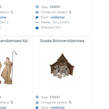
0
Знак:
148894
запасы:
3,
Складскія запасы:
2,
зіце
Кошт:
увайдзіце
25x7,5
Памер: 15x13,5x9,5
1
Упакоўка 16/1
Szopka Bożonarodzeniowa Kpl. 2 Szt.-Prom.
Szopka Bożonarodzeniowa
1
Знак:
170147
запасы:
0,
Складскія запасы:
0,
зіце
Кошт:
увайдзіце