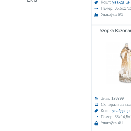
Шкло
Кошт:
увайдзіце
Памер: 36,5x17x
Упакоўка 6/1
Szopka Bożona
Знак:
178799
Складскія запас
Кошт:
увайдзіце
Памер: 35x14,5x
Упакоўка 4/1