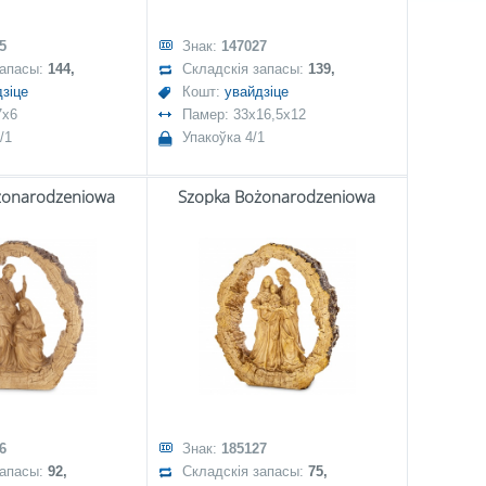
5
Знак:
147027
запасы:
144,
Складскія запасы:
139,
зіце
Кошт:
увайдзіце
7x6
Памер: 33x16,5x12
/1
Упакоўка 4/1
żonarodzeniowa
Szopka Bożonarodzeniowa
6
Знак:
185127
запасы:
92,
Складскія запасы:
75,