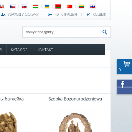
УВАХОД У СІСТЭМУ
РЭГІСТРАЦЫЯ
КОШЫК
Я
КАТАЛОГІ
КАНТАКТ
0
ы батлейка
Szopka Bożonarodzeniowa