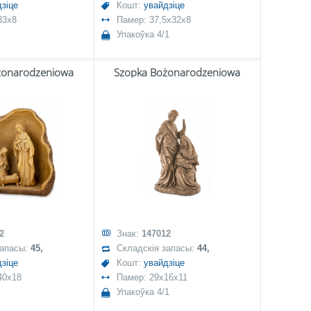
зіце
Кошт:
увайдзіце
33x8
Памер: 37,5x32x8
Упакоўка 4/1
żonarodzeniowa
Szopka Bożonarodzeniowa
2
Знак:
147012
запасы:
45,
Складскія запасы:
44,
зіце
Кошт:
увайдзіце
40x18
Памер: 29x16x11
Упакоўка 4/1