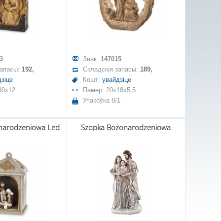
3
Знак:
147015
запасы:
192,
Складскія запасы:
189,
зіце
Кошт:
увайдзіце
30x12
Памер: 20x18x5,5
Упакоўка 8/1
narodzeniowa Led
Szopka Bożonarodzeniowa