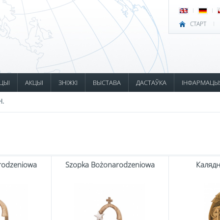
СТАРТ
ЦЫІ
АКЦЫІ
ЗНІЖКІ
ВЫСТАВА
ДАСТАЎКА
ІНФАРМАЦЫ
Н.
rodzeniowa
Szopka Bożonarodzeniowa
Калядн