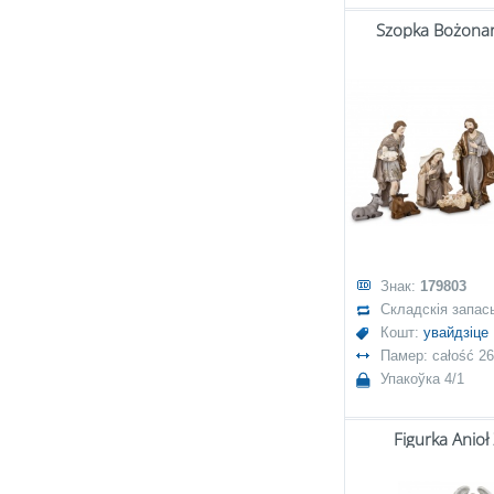
Szopka Bożona
Знак:
179803
Складскія запас
Кошт:
увайдзіце
Памер: całość 2
Упакоўка 4/1
Figurka Anioł