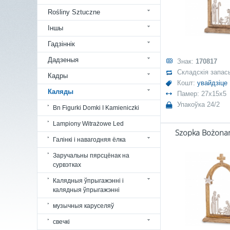
Rośliny Sztuczne
Іншы
Гадзіннік
Дадзеныя
Знак:
170817
Складскія запас
Кадры
Кошт:
увайдзіце
Каляды
Памер: 27x15x5
Упакоўка 24/2
Bn Figurki Domki I Kamieniczki
Lampiony Witrażowe Led
Szopka Bożona
Галінкі і навагодняя ёлка
Заручальны пярсцёнак на
сурвэтках
Калядныя ўпрыгажэнні і
калядныя ўпрыгажэнні
музычныя каруселяў
свечкі