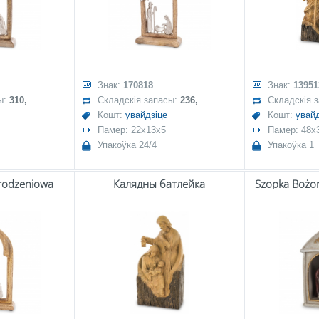
Знак:
170818
Знак:
13951
ы:
310,
Складскія запасы:
236,
Складскія 
Кошт:
увайдзіце
Кошт:
увайд
Памер: 22x13x5
Памер: 48x
Упакоўка 24/4
Упакоўка 1
rodzeniowa
Калядны батлейка
Szopka Bożo