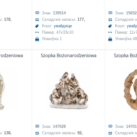
Знак:
139514
Знак:
15652
ы:
178,
Складскія запасы:
177,
Складскія 
Кошт:
увайдзіце
Кошт:
увайд
Памер: 47x33x10
Памер: 11x
Упакоўка 1
Упакоўка 48
rodzeniowa
Szopka Bożonarodzeniowa
Szopka Bo
Знак:
147028
Знак:
14701
ы:
138,
Складскія запасы:
92,
Складскія 