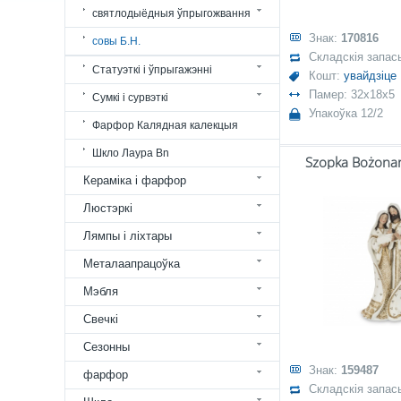
святлодыёдныя ўпрыгожвання
Знак:
170816
совы Б.Н.
Складскія запас
Статуэткі і ўпрыгажэнні
Кошт:
увайдзіце
Памер: 32x18x5
Сумкі і сурвэткі
Упакоўка 12/2
Фарфор Калядная калекцыя
Шкло Лаура Bn
Szopka Bożona
Кераміка і фарфор
Люстэркі
Лямпы і ліхтары
Металаапрацоўка
Мэбля
Свечкі
Сезонны
Знак:
159487
фарфор
Складскія запас