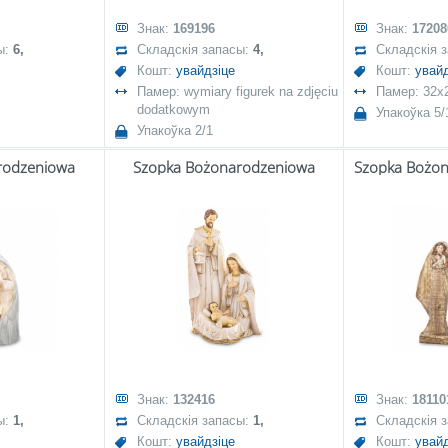
Знак:
169196
Знак:
17208
ы:
6,
Складскія запасы:
4,
Складскія 
Кошт:
увайдзіце
Кошт:
увайд
Памер: wymiary figurek na zdjęciu
Памер: 32x
dodatkowym
Упакоўка 5/
Упакоўка 2/1
rodzeniowa
Szopka Bożonarodzeniowa
Знак:
132416
Знак:
18110
ы:
1,
Складскія запасы:
1,
Складскія 
Кошт:
увайдзіце
Кошт:
увайд