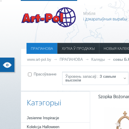
Мэбля
і дэкаратыўныя вырабы
ПРАПАНОВА
ХУТКА Ў ПРОДАЖЫ
НОВЫЯ КАЛЕК
www.art-pol.by
ПРАПАНОВА
Каляды
совы Б.
Прасоўванне
Ўзровень запасаў.:
З самым
высокім
Szopka Bożona
Катэгорыі
Jesienne Inspiracje
Kolekcja Halloween