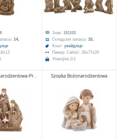
8
Знак:
181102
запасы:
14,
Складскія запасы:
10,
зіце
Кошт:
увайдзіце
18x13
Памер: Całość: 26x77x20
1
Упакоўка 2/1
Szopka Bożonarodzeniowa-Prom.
Szopka Bożonarodzeniowa