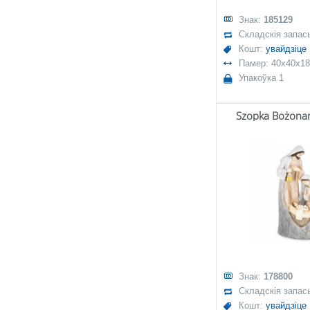
Знак:
185129
Складскія запас
Кошт:
увайдзіце
Памер: 40x40x18
Упакоўка 1
Szopka Bożona
Знак:
178800
Складскія запас
Кошт:
увайдзіце