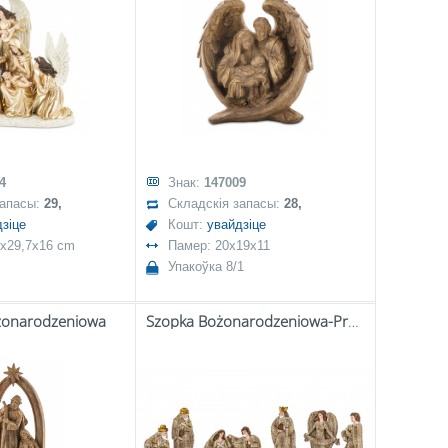
4
Знак:
147009
запасы:
29,
Складскія запасы:
28,
зіце
Кошт:
увайдзіце
7x29,7x16 cm
Памер: 20x19x11
Упакоўка 8/1
żonarodzeniowa
Szopka Bożonarodzeniowa-Prom.