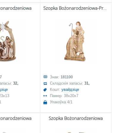
żonarodzeniowa
Szopka Bożonarodzeniowa-Prom.
7
Знак:
181100
запасы:
32,
Складскія запасы:
31,
зіце
Кошт:
увайдзіце
23x13
Памер: 38x20x7
1
Упакоўка 4/1
żonarodzeniowa
Szopka Bożonarodzeniowa