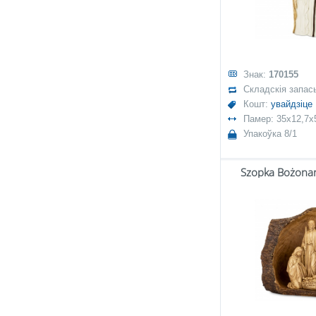
Знак:
170155
Складскія запас
Кошт:
увайдзіце
Памер: 35x12,7x
Упакоўка 8/1
Szopka Bożona