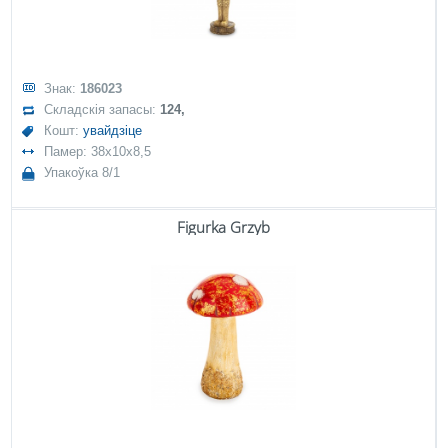
Знак:
186023
Складскія запасы:
124,
Кошт:
увайдзіце
Памер: 38x10x8,5
Упакоўка 8/1
Figurka Grzyb