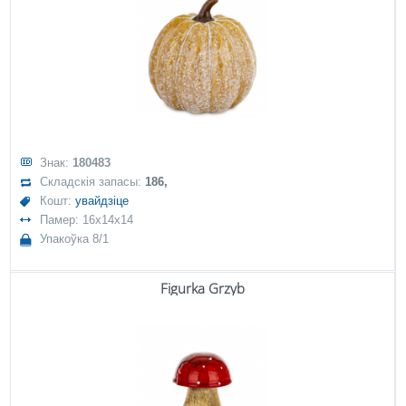
Знак:
180483
Складскія запасы:
186,
Кошт:
увайдзіце
Памер: 16x14x14
Упакоўка 8/1
Figurka Grzyb