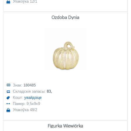
Упакоўка 12/1
Ozdoba Dynia
Знак:
180485
Складскія запасы:
83,
Кошт:
увайдзіце
Памер: 9,5x9x9
Упакоўка 48/2
Figurka Wiewiórka