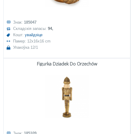
Знак:
185047
Складскія запасы:
94,
Кошт:
увайдзіце
Памер: 12x16x16 cm
Упакоўка 12/1
Figurka Dziadek Do Orzechów
Знак:
185109