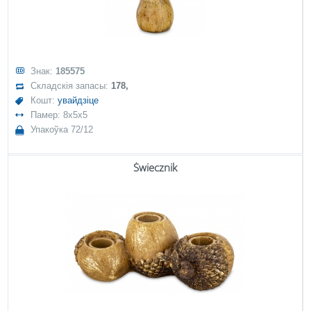
Знак:
185575
Складскія запасы:
178,
Кошт:
увайдзіце
Памер: 8x5x5
Упакоўка 72/12
Świecznik