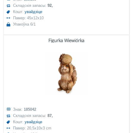
Складскія запасы:
92,
Кошт:
увайдзіце
Памер: 45x12x10
Упакоўка 6/1
Figurka Wiewiórka
Знак:
185042
Складскія запасы:
87,
Кошт:
увайдзіце
Памер: 20,5x10x3 cm