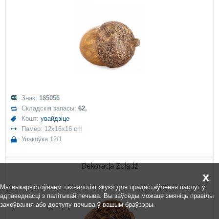
Знак:
185056
Складскія запасы:
62,
Кошт:
увайдзіце
Памер: 12x16x16 cm
Упакоўка 12/1
Dekoracja Żołądź
x
Мы выкарыстоўваем тэхналогію «кук» для прадастаўлення паслуг у
адпаведнасці з палітыкай печыва. Вы заўсёды можаце змяніць правілы
захоўвання або доступу печыва ў вашым браўзэры.