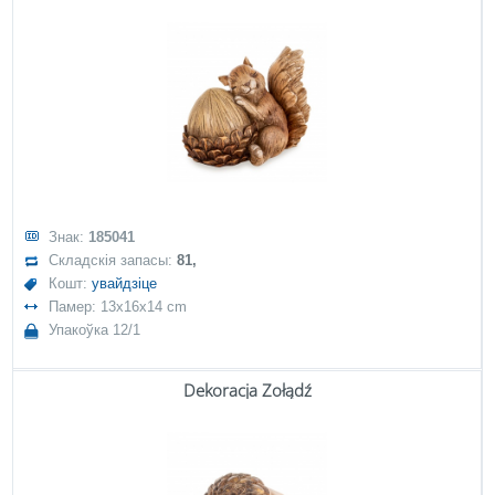
Знак:
185041
Складскія запасы:
81,
Кошт:
увайдзіце
Памер: 13x16x14 cm
Упакоўка 12/1
Dekoracja Żołądź