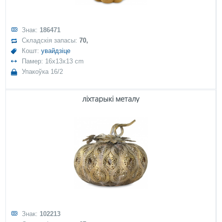
Знак:
186471
Складскія запасы:
70,
Кошт:
увайдзіце
Памер: 16x13x13 cm
Упакоўка 16/2
ліхтарыкі металу
Знак:
102213