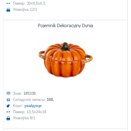
Памер: 30x8,5x6,5
Упакоўка 12/1
Pojemnik Dekoracyjny Dynia
Знак:
185330
Складскія запасы:
160,
Кошт:
увайдзіце
Памер: 13,5x24x18
Упакоўка 8/1