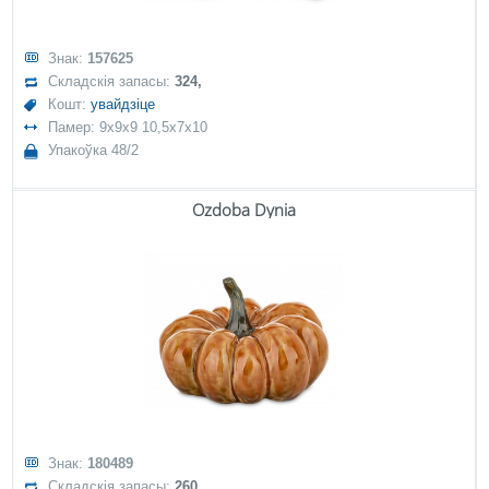
Знак:
157625
Складскія запасы:
324,
Кошт:
увайдзіце
Памер: 9x9x9 10,5x7x10
Упакоўка 48/2
Ozdoba Dynia
Знак:
180489
Складскія запасы:
260,