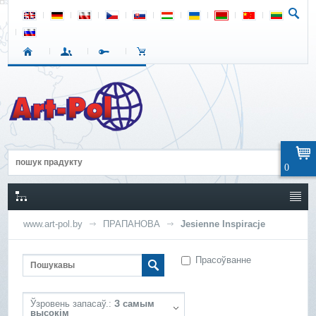
0
www.art-pol.by
ПРАПАНОВА
Jesienne Inspiracje
Прасоўванне
Ўзровень запасаў.:
З самым
высокім