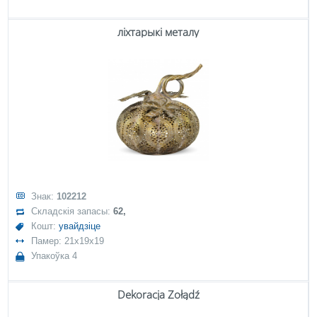
ліхтарыкі металу
Знак:
102212
Складскія запасы:
62,
Кошт:
увайдзіце
Памер: 21x19x19
Упакоўка 4
Dekoracja Żołądź