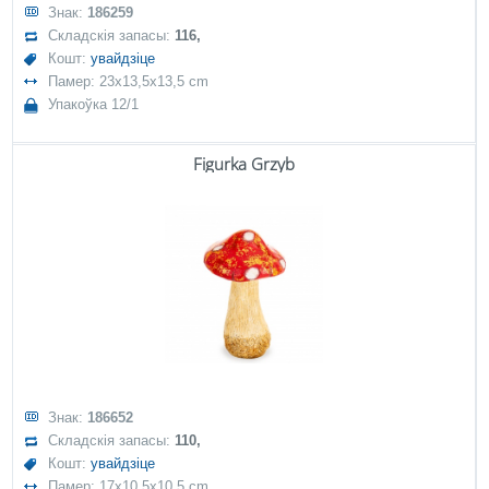
Знак:
186259
Складскія запасы:
116,
Кошт:
увайдзіце
Памер: 23x13,5x13,5 cm
Упакоўка 12/1
Figurka Grzyb
Знак:
186652
Складскія запасы:
110,
Кошт:
увайдзіце
Памер: 17x10,5x10,5 cm