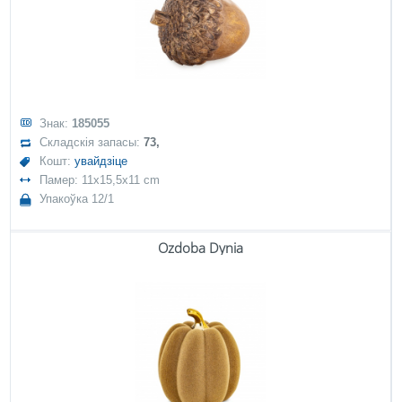
Знак:
185055
Складскія запасы:
73,
Кошт:
увайдзіце
Памер: 11x15,5x11 cm
Упакоўка 12/1
Ozdoba Dynia