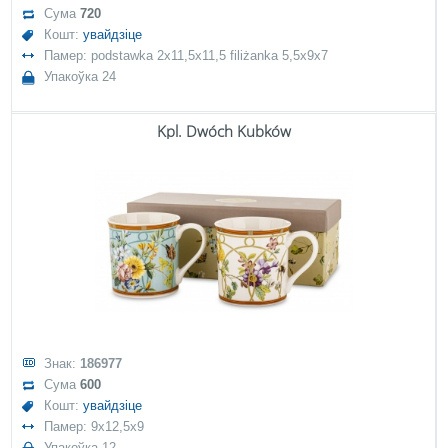
Сума
720
Кошт:
увайдзіце
Памер: podstawka 2x11,5x11,5 filiżanka 5,5x9x7
Упакоўка 24
Kpl. Dwóch Kubków
Знак:
186977
Сума
600
Кошт:
увайдзіце
Памер: 9x12,5x9
Упакоўка 12