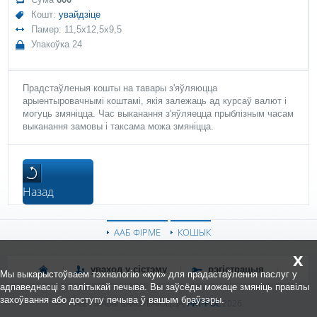
Кошт:
увайдзіце
Памер: 11,5x12,5x9,5
Упакоўка 24
Прадстаўленыя кошты на тавары з'яўляюцца
арыентыровачнымі коштамі, якія залежаць ад курсаў валют і
могуць змяніцца. Час выканання з'яўляецца прыблізным часам
выканання замовы і таксама можа змяніцца.
Назад
ААБ ФІРМЕ
КОШЫК
x
уваход у сістэму
рэгістрацыя
Мы выкарыстоўваем тэхналогію «кук» для прадастаўлення паслуг у
адпаведнасці з палітыкай печыва. Вы заўсёды можаце змяніць правілы
захоўвання або доступу печыва ў вашым браўзэры.
УСЕ ПРАВЫ ЗАХОЎВАЮЦЦА,
ART-POL
2026.