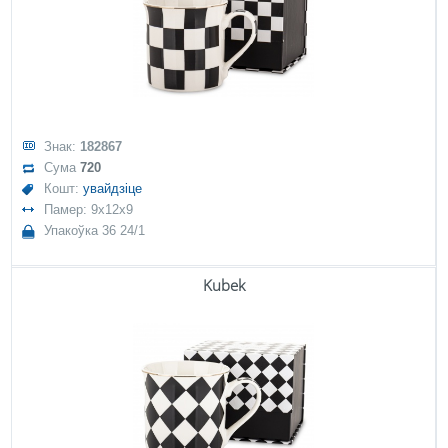
Знак:
182867
Сума
720
Кошт:
увайдзіце
Памер: 9x12x9
Упакоўка 36 24/1
Kubek