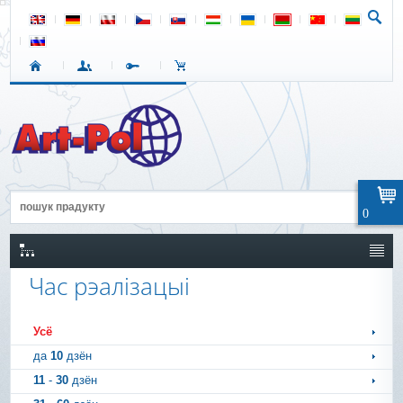
0
Час рэалізацыі
Усё
да
10
дзён
11
-
30
дзён