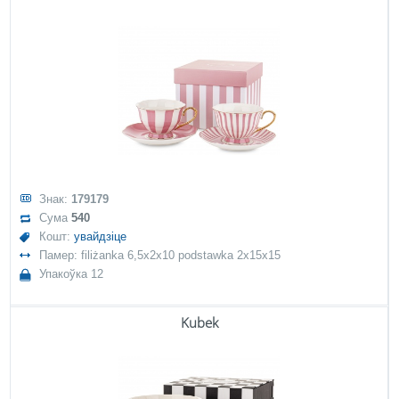
Знак:
179179
Сума
540
Кошт:
увайдзіце
Памер: filiżanka 6,5x2x10 podstawka 2x15x15
Упакоўка 12
Kubek