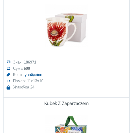
Знак:
186971
Сума
600
Кошт:
увайдзіце
Памер: 11x13x10
Упакоўка 24
Kubek Z Zaparzaczem