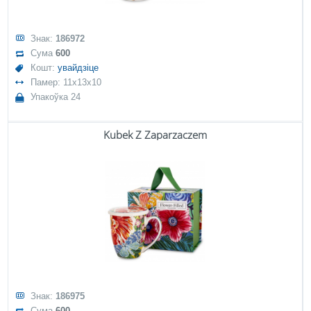
Знак:
186972
Сума
600
Кошт:
увайдзіце
Памер: 11x13x10
Упакоўка 24
Kubek Z Zaparzaczem
Знак:
186975
Сума
600