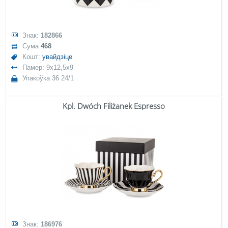
Знак:
182866
Сума
468
Кошт:
увайдзіце
Памер: 9x12,5x9
Упакоўка 36 24/1
Kpl. Dwóch Filiżanek Espresso
Знак:
186976