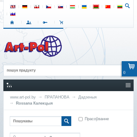
0
www.art-pol.by
ПРАПАНОВА
Дадзеныя
Rossana Калекцыя
Прасоўванне