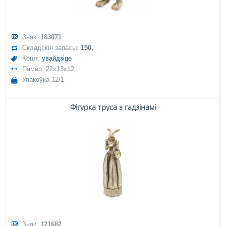
Знак:
183071
Складскія запасы:
150,
Кошт:
увайдзіце
Памер: 22x13x12
Упакоўка 12/1
Фігурка труса з гадзінамі
Знак:
121682