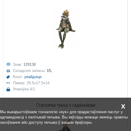
Знак:
129138
Складскія запасы:
15,
Кошт:
увайдзіце
Памер: 29,5x17,5x14
Упакоўка 4/1
x
Статуэтка труса з гадзіннікам
Мы выкарыстоўваем тэхналогію «кук» для прадастаўлення паслуг у
адпаведнасці з палітыкай печыва. Вы заўсёды можаце змяніць правілы
захоўвання або доступу печыва ў вашым браўзэры.