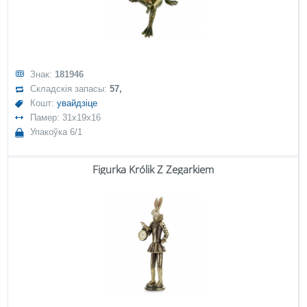
Знак:
181946
Складскія запасы:
57,
Кошт:
увайдзіце
Памер: 31x19x16
Упакоўка 6/1
Figurka Królik Z Zegarkiem