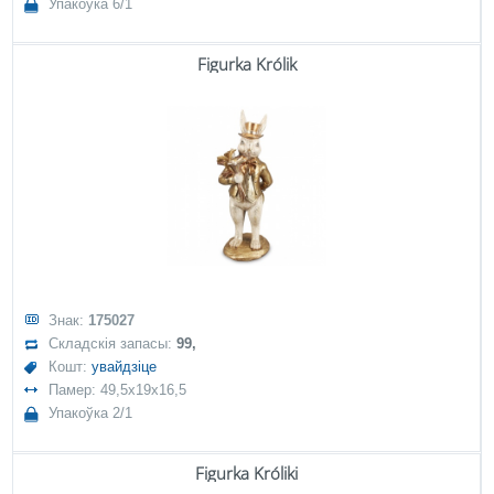
Упакоўка 6/1
Figurka Królik
Знак:
175027
Складскія запасы:
99,
Кошт:
увайдзіце
Памер: 49,5x19x16,5
Упакоўка 2/1
Figurka Króliki