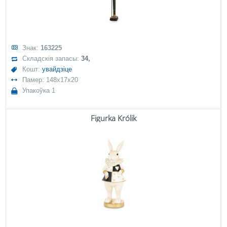
Знак:
163225
Складскія запасы:
34,
Кошт:
увайдзіце
Памер: 148x17x20
Упакоўка 1
Figurka Królik