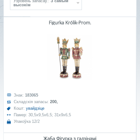
Ўзровень запасаў.:
З самым
высокім
Figurka Królik-Prom.
Знак:
183065
Складскія запасы:
200,
Кошт:
увайдзіце
Памер: 30,5x9,5x6,5; 31x9x6,5
Упакоўка 12/2
Жаба Фігурка з гадзінамі