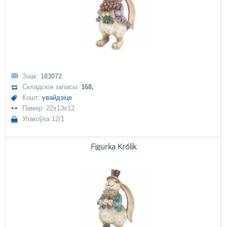
Знак:
183072
Складскія запасы:
168,
Кошт:
увайдзіце
Памер: 22x13x12
Упакоўка 12/1
Figurka Królik