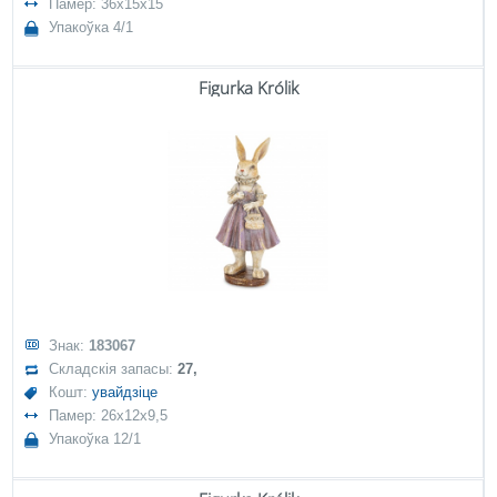
Памер: 36x15x15
Упакоўка 4/1
Figurka Królik
Знак:
183067
Складскія запасы:
27,
Кошт:
увайдзіце
Памер: 26x12x9,5
Упакоўка 12/1