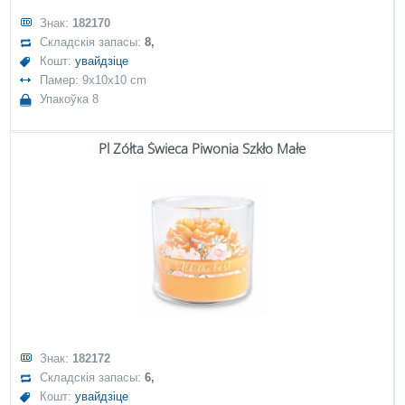
Знак:
182170
Складскія запасы:
8,
Кошт:
увайдзіце
Памер: 9x10x10 cm
Упакоўка 8
Pl Żółta Świeca Piwonia Szkło Małe
Знак:
182172
Складскія запасы:
6,
Кошт:
увайдзіце