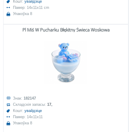
Кошт:
увайдзіце
Памер: 14x11x11 cm
Упакоўка 8
Pl Miś W Pucharku Błękitny Świeca Woskowa
Знак:
182147
Складскія запасы:
17,
Кошт:
увайдзіце
Памер: 14x11x11
Упакоўка 8