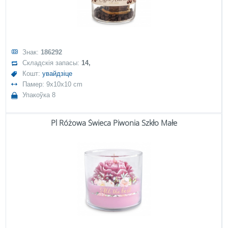
Знак:
186292
Складскія запасы:
14,
Кошт:
увайдзіце
Памер: 9x10x10 cm
Упакоўка 8
Pl Różowa Świeca Piwonia Szkło Małe