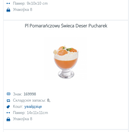
Памер: 9x10x10 cm
Упакоўка 8
Pl Pomarańczowy Świeca Deser Pucharek
Знак:
169998
Складскія запасы:
0,
Кошт:
увайдзіце
Памер: 14x11x11cm
Упакоўка 8