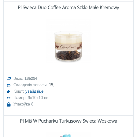
Pl Świeca Duo Coffee Aroma Szkło Małe Kremowy
Знак:
186294
Складскія запасы:
15,
Кошт:
увайдзіце
Памер: 9x10x10 cm
Упакоўка 8
Pl Miś W Pucharku Turkusowy Świeca Woskowa