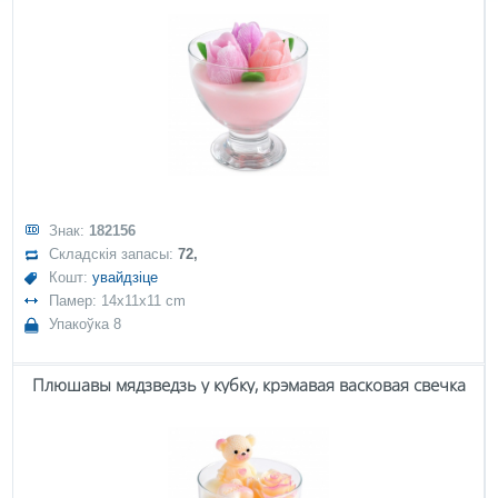
Знак:
182156
Складскія запасы:
72,
Кошт:
увайдзіце
Памер: 14x11x11 cm
Упакоўка 8
Плюшавы мядзведзь у кубку, крэмавая васковая свечка