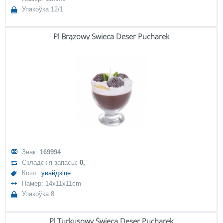
Упакоўка 12/1
Pl Brązowy Świeca Deser Pucharek
Знак:
169994
Складскія запасы:
0,
Кошт:
увайдзіце
Памер: 14x11x11cm
Упакоўка 8
Pl Turkusowy Świeca Deser Pucharek