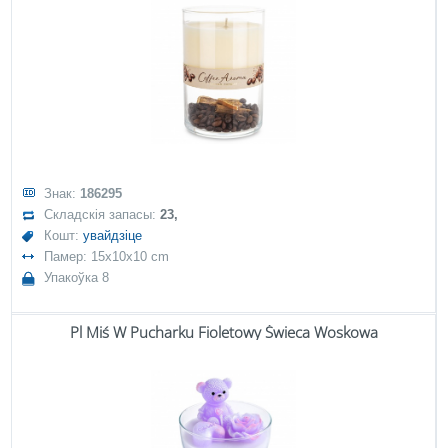
Знак:
186295
Складскія запасы:
23,
Кошт:
увайдзіце
Памер: 15x10x10 cm
Упакоўка 8
Pl Miś W Pucharku Fioletowy Świeca Woskowa