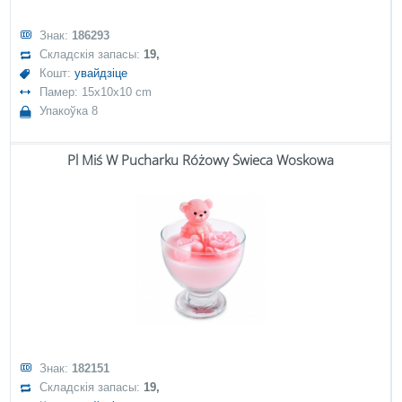
Знак:
186293
Складскія запасы:
19,
Кошт:
увайдзіце
Памер: 15x10x10 cm
Упакоўка 8
Pl Miś W Pucharku Różowy Świeca Woskowa
Знак:
182151
Складскія запасы:
19,