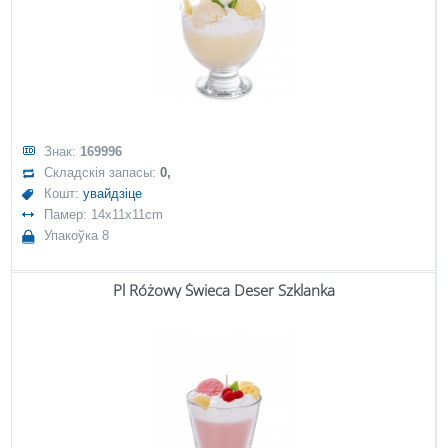
Знак:
169996
Складскія запасы:
0,
Кошт:
увайдзіце
Памер: 14x11x11cm
Упакоўка 8
Pl Różowy Świeca Deser Szklanka