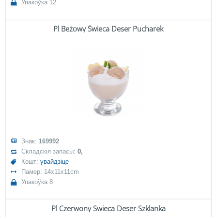
Упакоўка 12
Pl Beżowy Świeca Deser Pucharek
Знак:
169992
Складскія запасы:
0,
Кошт:
увайдзіце
Памер: 14x11x11cm
Упакоўка 8
Pl Czerwony Świeca Deser Szklanka