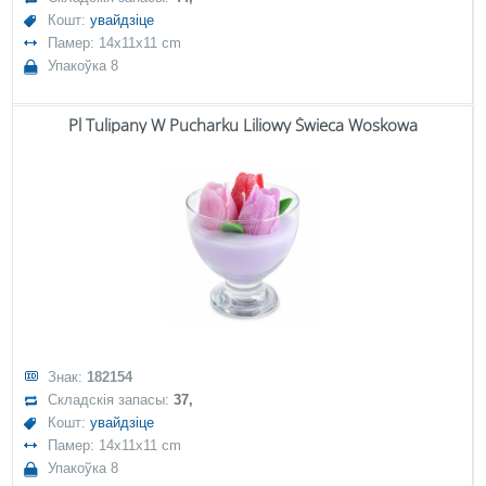
Кошт:
увайдзіце
Памер: 14x11x11 cm
Упакоўка 8
Pl Tulipany W Pucharku Liliowy Świeca Woskowa
Знак:
182154
Складскія запасы:
37,
Кошт:
увайдзіце
Памер: 14x11x11 cm
Упакоўка 8