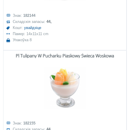
Знак:
182144
Складскія запасы:
44,
Кошт:
увайдзіце
Памер: 14x11x11 cm
Упакоўка 8
Pl Tulipany W Pucharku Piaskowy Świeca Woskowa
Знак:
182155
Складскія запасы:
44,