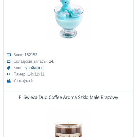
Знак:
182152
Складскія запасы:
14,
Кошт:
увайдзіце
Памер: 14x11x11
Упакоўка 8
Pl Świeca Duo Coffee Aroma Szkło Małe Brązowy