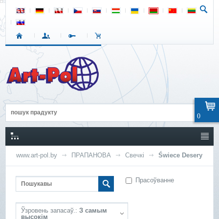
0
www.art-pol.by
ПРАПАНОВА
Свечкі
Świece Desery
Прасоўванне
Ўзровень запасаў.:
З самым
высокім