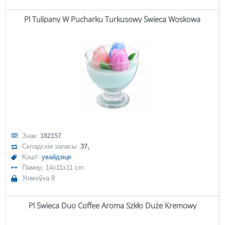
Pl Tulipany W Pucharku Turkusowy Świeca Woskowa
Знак:
182157
Складскія запасы:
37,
Кошт:
увайдзіце
Памер: 14x11x11 cm
Упакоўка 8
Pl Świeca Duo Coffee Aroma Szkło Duże Kremowy