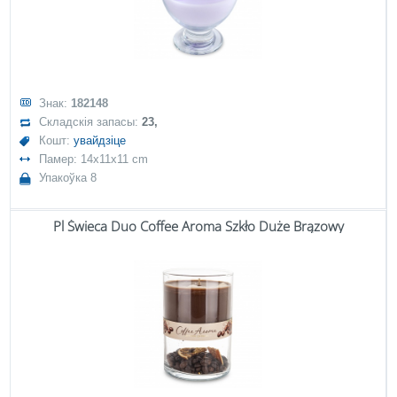
Знак:
182148
Складскія запасы:
23,
Кошт:
увайдзіце
Памер: 14x11x11 cm
Упакоўка 8
Pl Świeca Duo Coffee Aroma Szkło Duże Brązowy