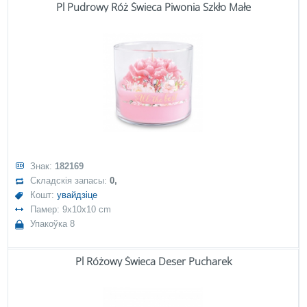
Pl Pudrowy Róż Świeca Piwonia Szkło Małe
Знак:
182169
Складскія запасы:
0,
Кошт:
увайдзіце
Памер: 9x10x10 cm
Упакоўка 8
Pl Różowy Świeca Deser Pucharek