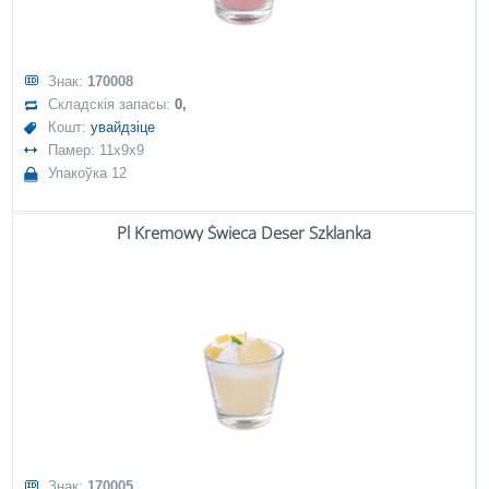
Знак:
170008
Складскія запасы:
0,
Кошт:
увайдзіце
Памер: 11x9x9
Упакоўка 12
Pl Kremowy Świeca Deser Szklanka
Знак:
170005