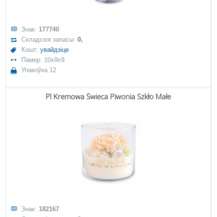
Знак:
177740
Складскія запасы:
0,
Кошт:
увайдзіце
Памер: 10x9x9
Упакоўка 12
Pl Kremowa Świeca Piwonia Szkło Małe
Знак:
182167