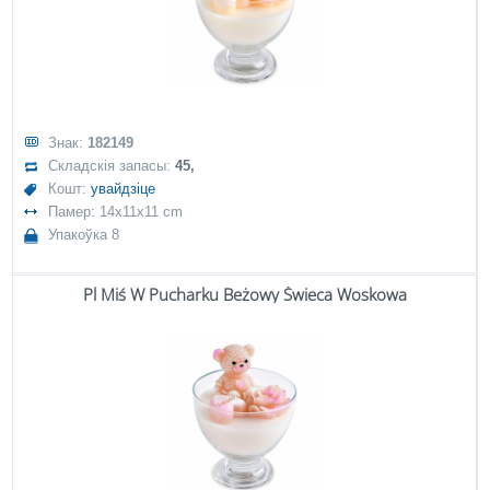
Знак:
182149
Складскія запасы:
45,
Кошт:
увайдзіце
Памер: 14x11x11 cm
Упакоўка 8
Pl Miś W Pucharku Beżowy Świeca Woskowa