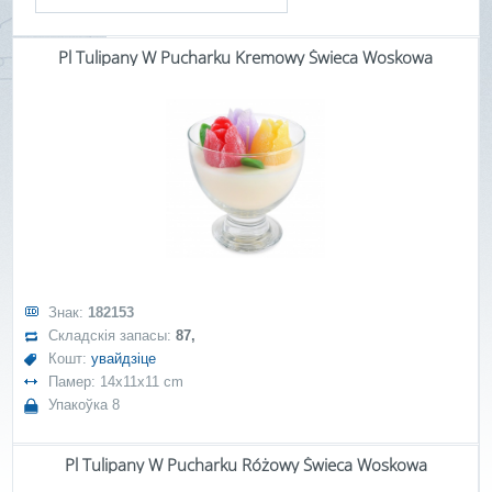
Pl Tulipany W Pucharku Kremowy Świeca Woskowa
Знак:
182153
Складскія запасы:
87,
Кошт:
увайдзіце
Памер: 14x11x11 cm
Упакоўка 8
Pl Tulipany W Pucharku Różowy Świeca Woskowa