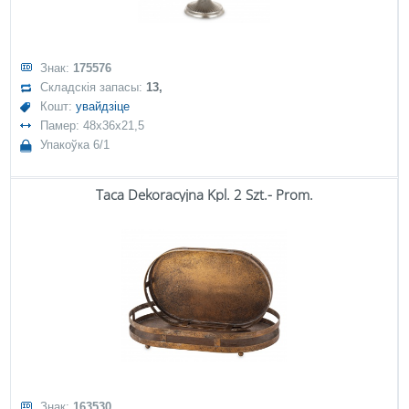
Знак:
175576
Складскія запасы:
13,
Кошт:
увайдзіце
Памер: 48x36x21,5
Упакоўка 6/1
Taca Dekoracyjna Kpl. 2 Szt.- Prom.
Знак:
163530