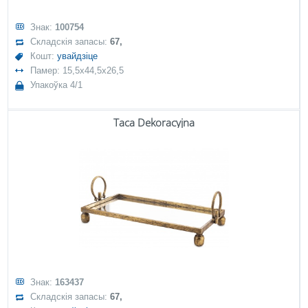
Знак:
100754
Складскія запасы:
67,
Кошт:
увайдзіце
Памер: 15,5x44,5x26,5
Упакоўка 4/1
Taca Dekoracyjna
Знак:
163437
Складскія запасы:
67,