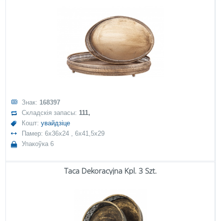
Знак:
168397
Складскія запасы:
111,
Кошт:
увайдзіце
Памер: 6x36x24 , 6x41,5x29
Упакоўка 6
Taca Dekoracyjna Kpl. 3 Szt.