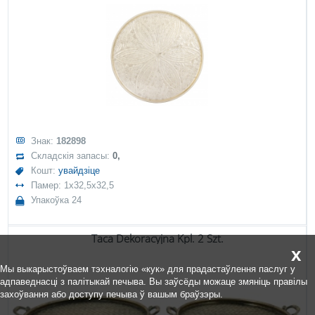
Знак:
182898
Складскія запасы:
0,
Кошт:
увайдзіце
Памер: 1x32,5x32,5
Упакоўка 24
Taca Dekoracyjna Kpl. 2 Szt.
x
Мы выкарыстоўваем тэхналогію «кук» для прадастаўлення паслуг у
адпаведнасці з палітыкай печыва. Вы заўсёды можаце змяніць правілы
захоўвання або доступу печыва ў вашым браўзэры.