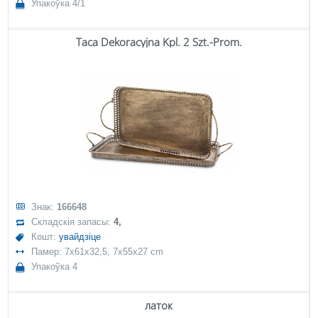
Упакоўка 4/1
Taca Dekoracyjna Kpl. 2 Szt.-Prom.
Знак:
166648
Складскія запасы:
4,
Кошт:
увайдзіце
Памер: 7x61x32,5, 7x55x27 cm
Упакоўка 4
латок