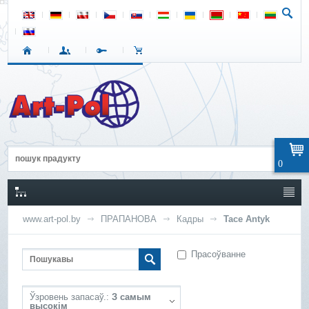
0
www.art-pol.by
ПРАПАНОВА
Кадры
Tace Antyk
Прасоўванне
Ўзровень запасаў.:
З самым
высокім