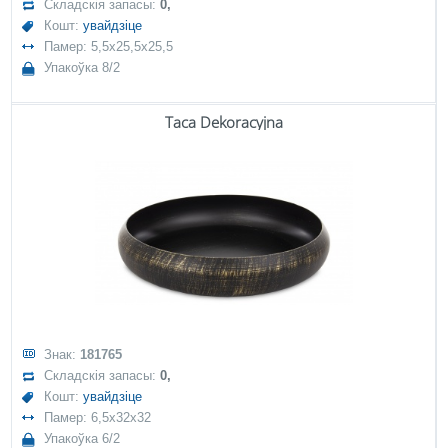
Складскія запасы:
0,
Кошт:
увайдзіце
Памер: 5,5x25,5x25,5
Упакоўка 8/2
Taca Dekoracyjna
Знак:
181765
Складскія запасы:
0,
Кошт:
увайдзіце
Памер: 6,5x32x32
Упакоўка 6/2