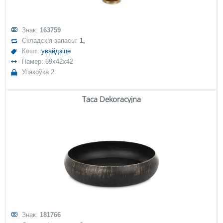
Знак:
163759
Складскія запасы:
1,
Кошт:
увайдзіце
Памер: 69x42x42
Упакоўка 2
Taca Dekoracyjna
Знак:
181766