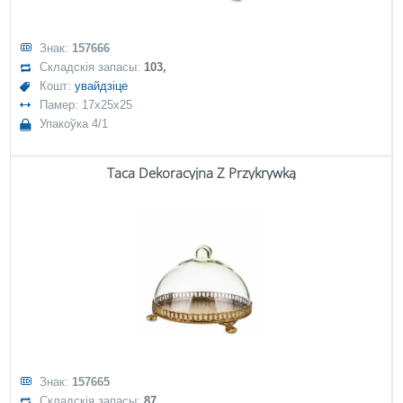
Знак:
157666
Складскія запасы:
103,
Кошт:
увайдзіце
Памер: 17x25x25
Упакоўка 4/1
Taca Dekoracyjna Z Przykrywką
Знак:
157665
Складскія запасы:
87,