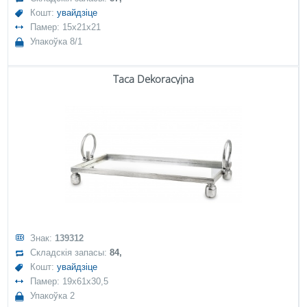
Кошт:
увайдзіце
Памер: 15x21x21
Упакоўка 8/1
Taca Dekoracyjna
Знак:
139312
Складскія запасы:
84,
Кошт:
увайдзіце
Памер: 19x61x30,5
Упакоўка 2