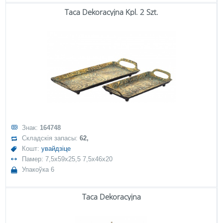
Taca Dekoracyjna Kpl. 2 Szt.
Знак:
164748
Складскія запасы:
62,
Кошт:
увайдзіце
Памер: 7,5x59x25,5 7,5x46x20
Упакоўка 6
Taca Dekoracyjna