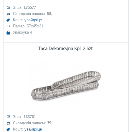
Знак:
175577
Складскія запасы:
58,
Кошт:
увайдзіце
Памер: 57x45x31
Упакоўка 4
Taca Dekoracyjna Kpl. 2 Szt.
Знак:
163761
Складскія запасы:
39,
Кошт:
увайдзіце