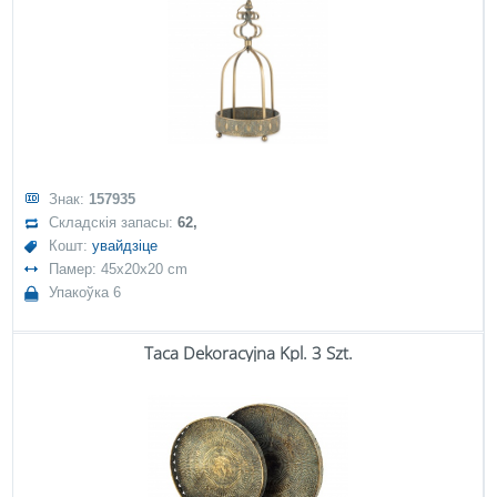
Знак:
157935
Складскія запасы:
62,
Кошт:
увайдзіце
Памер: 45x20x20 cm
Упакоўка 6
Taca Dekoracyjna Kpl. 3 Szt.