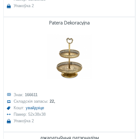
Упакоўка 2
Patera Dekoracyjna
Знак:
166611
Складскія запасы:
22,
Кошт:
увайдзіце
Памер: 52x38x38
Упакоўка 2
дэкаратыўныя патэрналізм