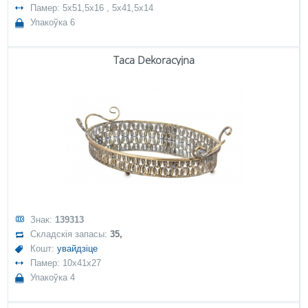
Памер: 5x51,5x16 , 5x41,5x14
Упакоўка 6
Taca Dekoracyjna
Знак:
139313
Складскія запасы:
35,
Кошт:
увайдзіце
Памер: 10x41x27
Упакоўка 4