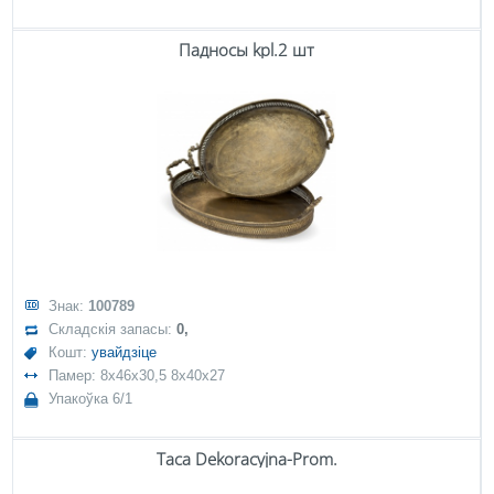
Падносы kpl.2 шт
Знак:
100789
Складскія запасы:
0,
Кошт:
увайдзіце
Памер: 8x46x30,5 8x40x27
Упакоўка 6/1
Taca Dekoracyjna-Prom.