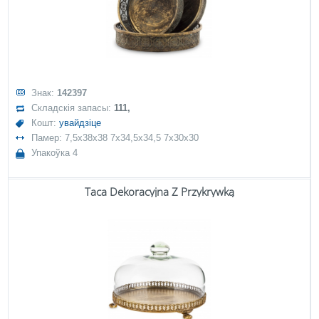
Знак:
142397
Складскія запасы:
111,
Кошт:
увайдзіце
Памер: 7,5x38x38 7x34,5x34,5 7x30x30
Упакоўка 4
Taca Dekoracyjna Z Przykrywką