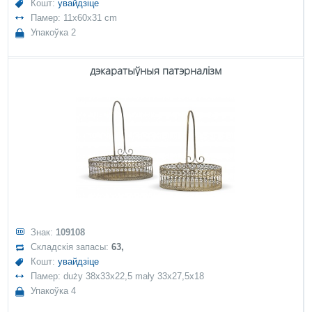
Кошт:
увайдзіце
Памер: 11x60x31 cm
Упакоўка 2
дэкаратыўныя патэрналізм
Знак:
109108
Складскія запасы:
63,
Кошт:
увайдзіце
Памер: duży 38x33x22,5 mały 33x27,5x18
Упакоўка 4