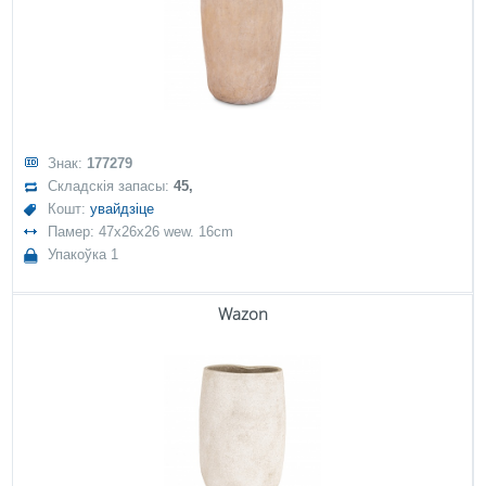
Знак:
177279
Складскія запасы:
45,
Кошт:
увайдзіце
Памер: 47x26x26 wew. 16cm
Упакоўка 1
Wazon