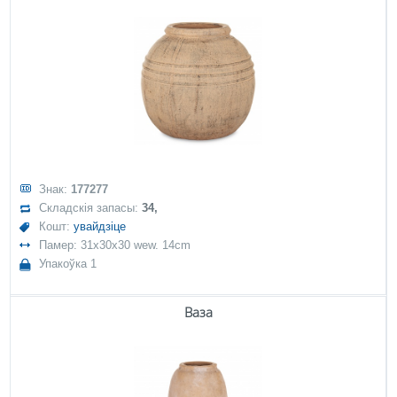
Знак:
177277
Складскія запасы:
34,
Кошт:
увайдзіце
Памер: 31x30x30 wew. 14cm
Упакоўка 1
Ваза