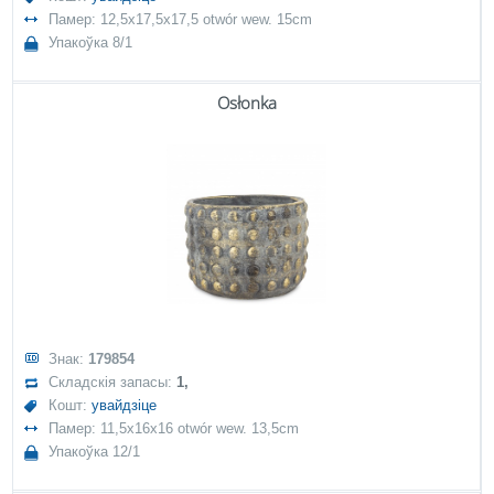
Памер: 12,5x17,5x17,5 otwór wew. 15cm
Упакоўка 8/1
Osłonka
Знак:
179854
Складскія запасы:
1,
Кошт:
увайдзіце
Памер: 11,5x16x16 otwór wew. 13,5cm
Упакоўка 12/1