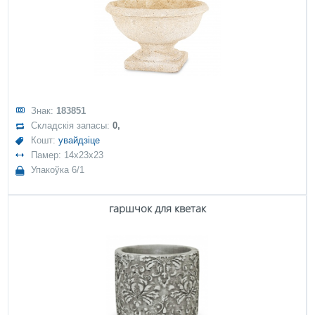
Знак:
183851
Складскія запасы:
0,
Кошт:
увайдзіце
Памер: 14x23x23
Упакоўка 6/1
гаршчок для кветак