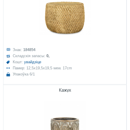
Знак:
184854
Складскія запасы:
0,
Кошт:
увайдзіце
Памер: 12,5x19,5x19,5 wew. 17cm
Упакоўка 6/1
Кажух