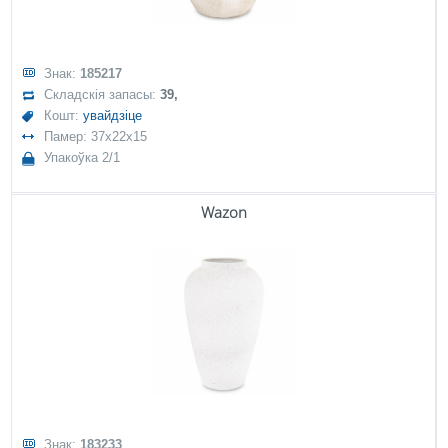
Знак:
185217
Складскія запасы:
39,
Кошт:
увайдзіце
Памер: 37x22x15
Упакоўка 2/1
Wazon
Знак:
183233