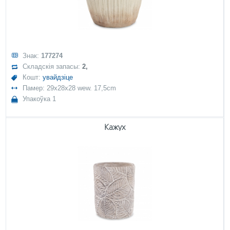
Знак:
177274
Складскія запасы:
2,
Кошт:
увайдзіце
Памер: 29x28x28 wew. 17,5cm
Упакоўка 1
Кажух