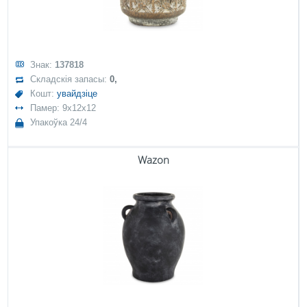
Знак:
137818
Складскія запасы:
0,
Кошт:
увайдзіце
Памер: 9x12x12
Упакоўка 24/4
Wazon