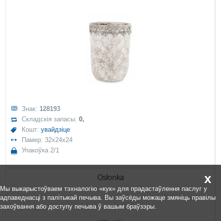
Знак:
128193
Складскія запасы:
0,
Кошт:
увайдзіце
Памер: 32x24x24
Упакоўка 2/1
x
Osłonka
Мы выкарыстоўваем тэхналогію «кук» для прадастаўлення паслуг у
адпаведнасці з палітыкай печыва. Вы заўсёды можаце змяніць правілы
захоўвання або доступу печыва ў вашым браўзэры.