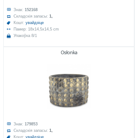
Знак:
152168
Складскія запасы:
1,
Кошт:
увайдзіце
Памер: 18x14,5x14,5 cm
Упакоўка 8/1
Osłonka
Знак:
179853
Складскія запасы:
1,
Кошт:
увайдзіце