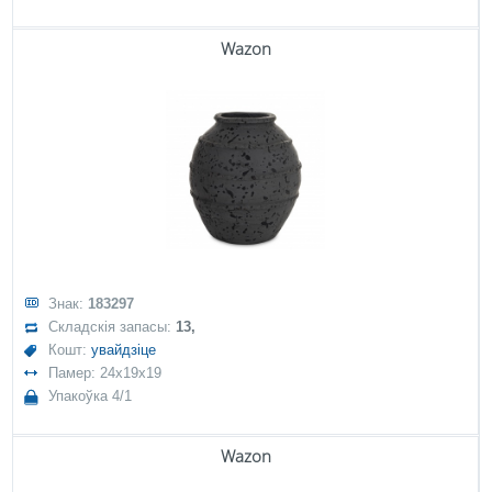
Wazon
Знак:
183297
Складскія запасы:
13,
Кошт:
увайдзіце
Памер: 24x19x19
Упакоўка 4/1
Wazon