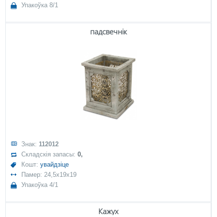
Упакоўка 8/1
падсвечнік
Знак:
112012
Складскія запасы:
0,
Кошт:
увайдзіце
Памер: 24,5x19x19
Упакоўка 4/1
Кажух