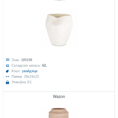
Знак:
185198
Складскія запасы:
62,
Кошт:
увайдзіце
Памер: 29x24x23
Упакоўка 2/1
Wazon