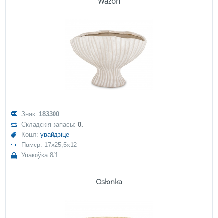
Wazon
Знак:
183300
Складскія запасы:
0,
Кошт:
увайдзіце
Памер: 17x25,5x12
Упакоўка 8/1
Osłonka