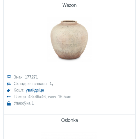
Wazon
Знак:
177271
Складскія запасы:
1,
Кошт:
увайдзіце
Памер: 48x46x46, wew. 16,5cm
Упакоўка 1
Osłonka