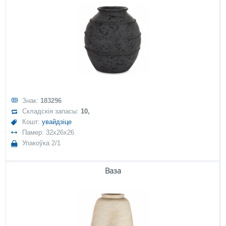
Знак:
183296
Складскія запасы:
10,
Кошт:
увайдзіце
Памер: 32x26x26
Упакоўка 2/1
Ваза