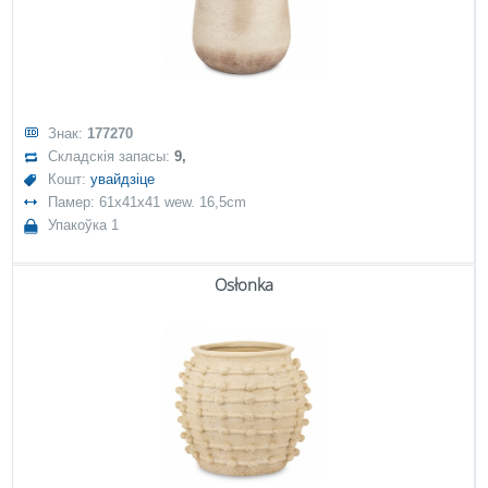
Знак:
177270
Складскія запасы:
9,
Кошт:
увайдзіце
Памер: 61x41x41 wew. 16,5cm
Упакоўка 1
Osłonka