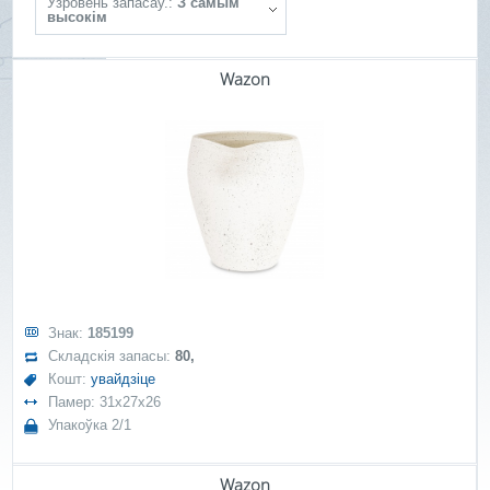
Ўзровень запасаў.:
З самым
высокім
Wazon
Знак:
185199
Складскія запасы:
80,
Кошт:
увайдзіце
Памер: 31x27x26
Упакоўка 2/1
Wazon