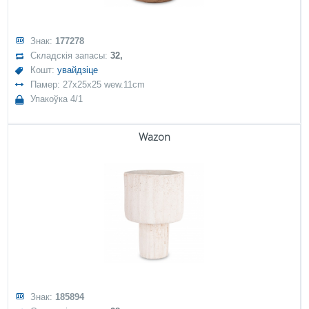
Знак:
177278
Складскія запасы:
32,
Кошт:
увайдзіце
Памер: 27x25x25 wew.11cm
Упакоўка 4/1
Wazon
Знак:
185894