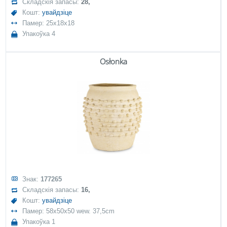
Складскія запасы:
28,
Кошт:
увайдзіце
Памер: 25x18x18
Упакоўка 4
Osłonka
Знак:
177265
Складскія запасы:
16,
Кошт:
увайдзіце
Памер: 58x50x50 wew. 37,5cm
Упакоўка 1