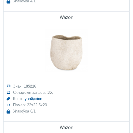
Упакоўка 4/1
Wazon
Знак:
185216
Складскія запасы:
35,
Кошт:
увайдзіце
Памер: 22x22,5x20
Упакоўка 6/1
Wazon