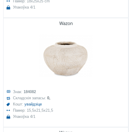
Памер: 18x25x25 cm
Упакоўка 4/1
Wazon
Знак:
184082
Складскія запасы:
0,
Кошт:
увайдзіце
Памер: 15,5x21,5x21,5
Упакоўка 4/1