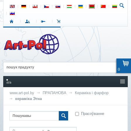
0
www.art-pol.by
ПРАПАНОВА
Кераміка і фарфор
кераміка Этна
Прасоўванне