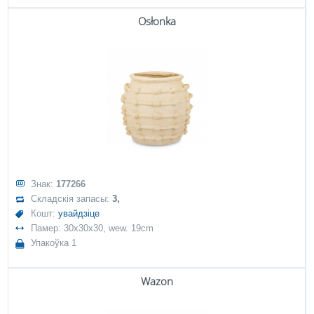
Osłonka
Знак:
177266
Складскія запасы:
3,
Кошт:
увайдзіце
Памер: 30x30x30, wew. 19cm
Упакоўка 1
Wazon