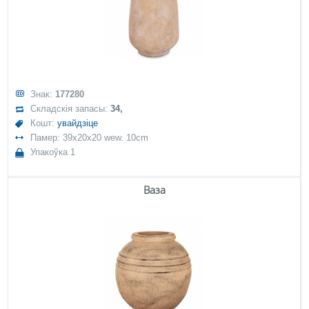
Знак:
177280
Складскія запасы:
34,
Кошт:
увайдзіце
Памер: 39x20x20 wew. 10cm
Упакоўка 1
Ваза