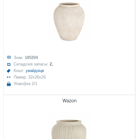
Знак:
185204
Складскія запасы:
2,
Кошт:
увайдзіце
Памер: 32x26x26
Упакоўка 2/1
Wazon