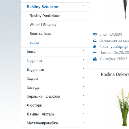
Rośliny Sztuczne
Rośliny Doniczkowe
Wianki I Girlandy
Вянкі галінак
Знак:
143204
Складскія запас
трава
Кошт:
увайдзіце
Іншы
Памер: 75x20x20
Упакоўка 144/24
Гадзіннік
Дадзеныя
Roślina Dekor
Кадры
Каляды
Кераміка і фарфор
Люстэркі
Лямпы і ліхтары
Металаапрацоўка