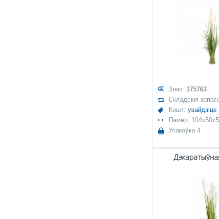
Знак:
175763
Складскія запас
Кошт:
увайдзіце
Памер: 104x50x
Упакоўка 4
Дэкаратыўная