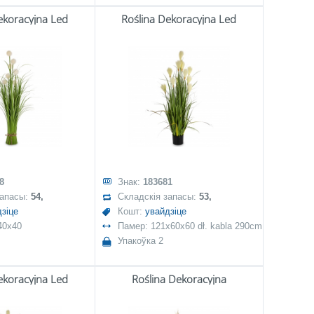
ekoracyjna Led
Roślina Dekoracyjna Led
8
Знак:
183681
запасы:
54,
Складскія запасы:
53,
зіце
Кошт:
увайдзіце
40x40
Памер: 121x60x60 dł. kabla 290cm
Упакоўка 2
ekoracyjna Led
Roślina Dekoracyjna