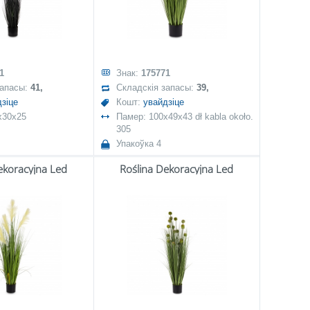
1
Знак:
175771
запасы:
41,
Складскія запасы:
39,
зіце
Кошт:
увайдзіце
x30x25
Памер: 100x49x43 dł kabla około.
305
Упакоўка 4
ekoracyjna Led
Roślina Dekoracyjna Led