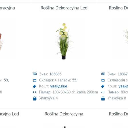
oracyjna
Roślina Dekoracyjna Led
Roslina D
Знак:
183685
Знак:
18367
ы:
59,
Складскія запасы:
55,
Складскія 
Кошт:
увайдзіце
Кошт:
увайд
40
Памер: 103x50x50 dł. kabla 290cm
Памер: 80x
Упакоўка 4
Упакоўка 8
acyjna Led
Roślina Dekoracyjna
Roślina D