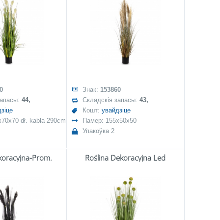
0
Знак:
153860
запасы:
44,
Складскія запасы:
43,
зіце
Кошт:
увайдзіце
70x70 dł. kabla 290cm
Памер: 155x50x50
Упакоўка 2
koracyjna-Prom.
Roślina Dekoracyjna Led