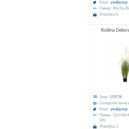
Кошт:
увайдзіце
Памер: 90x35x35
Упакоўка 6
Roślina Dekor
Знак:
175778
Складскія запас
Кошт:
увайдзіце
Памер: 122x50x43
305
Упакоўка 2