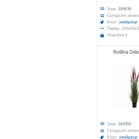
Знак:
184639
Складскія запас
Кошт:
увайдзіце
Памер: 150x50x
Упакоўка 4
Roślina Dek
Знак:
164355
Складскія запас
Кошт:
увайдзіце