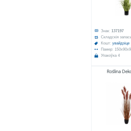
Знак:
137197
Складскія запас
Кошт:
увайдзіце
Памер: 150x90x
Упакоўка 4
Roślina Dek