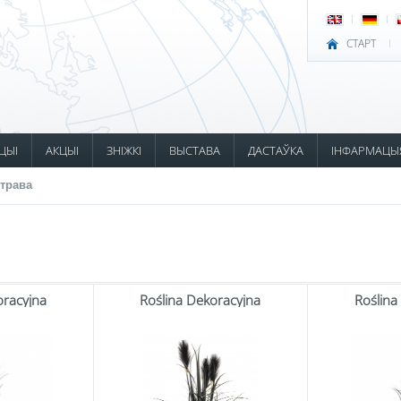
СТАРТ
ЦЫІ
АКЦЫІ
ЗНІЖКІ
ВЫСТАВА
ДАСТАЎКА
ІНФАРМАЦЫ
трава
oracyjna
Roślina Dekoracyjna
Roślina