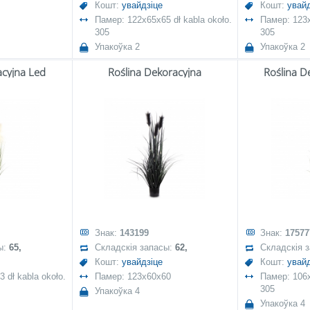
Кошт:
увайдзіце
Кошт:
увайд
Памер: 122x65x65 dł kabla około.
Памер: 123x
305
305
Упакоўка 2
Упакоўка 2
acyjna Led
Roślina Dekoracyjna
Roślina D
Знак:
143199
Знак:
17577
ы:
65,
Складскія запасы:
62,
Складскія 
Кошт:
увайдзіце
Кошт:
увайд
 dł kabla około.
Памер: 123x60x60
Памер: 106x
305
Упакоўка 4
Упакоўка 4