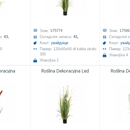
Знак:
175774
Знак:
17586
ы:
43,
Складскія запасы:
41,
Складскія 
Кошт:
увайдзіце
Кошт:
увайд
90
Памер: 120x60x60 dł kabla około.
Памер: 123
305
Упакоўка 4
Упакоўка 2
oracyjna
Roślina Dekoracyjna Led
Roślina D