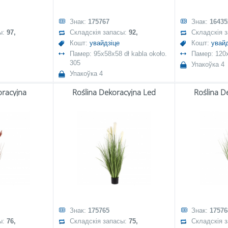
Знак:
175767
Знак:
16435
ы:
97,
Складскія запасы:
92,
Складскія 
Кошт:
увайдзіце
Кошт:
увайд
Памер: 95x58x58 dł kabla około.
Памер: 120
305
Упакоўка 4
Упакоўка 4
oracyjna
Roślina Dekoracyjna Led
Roślina D
Знак:
175765
Знак:
17576
ы:
76,
Складскія запасы:
75,
Складскія 