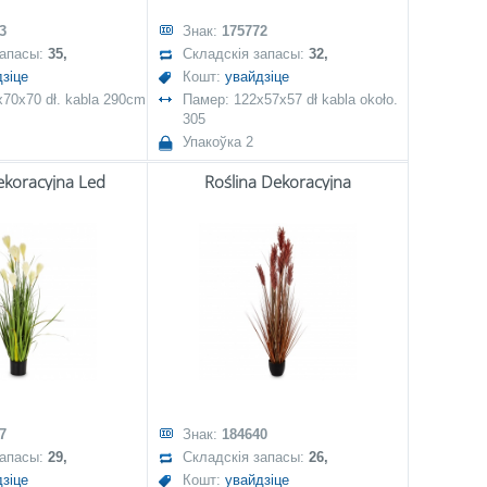
3
Знак:
175772
запасы:
35,
Складскія запасы:
32,
зіце
Кошт:
увайдзіце
70x70 dł. kabla 290cm
Памер: 122x57x57 dł kabla około.
305
Упакоўка 2
ekoracyjna Led
Roślina Dekoracyjna
7
Знак:
184640
запасы:
29,
Складскія запасы:
26,
зіце
Кошт:
увайдзіце