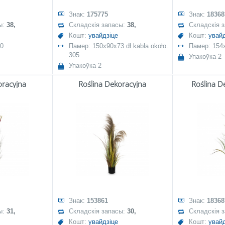
Знак:
175775
Знак:
18368
ы:
38,
Складскія запасы:
38,
Складскія 
Кошт:
увайдзіце
Кошт:
увайд
50
Памер: 150x90x73 dł kabla około.
Памер: 154x
305
Упакоўка 2
Упакоўка 2
oracyjna
Roślina Dekoracyjna
Roślina D
Знак:
153861
Знак:
18368
ы:
31,
Складскія запасы:
30,
Складскія 
Кошт:
увайдзіце
Кошт:
увайд