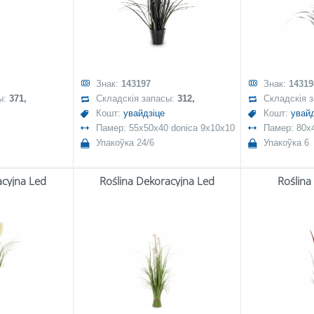
Знак:
143197
Знак:
14319
ы:
371,
Складскія запасы:
312,
Складскія 
Кошт:
увайдзіце
Кошт:
увайд
Памер: 55x50x40 donica 9x10x10
Памер: 80x
Упакоўка 24/6
Упакоўка 6
acyjna Led
Roślina Dekoracyjna Led
Roślina