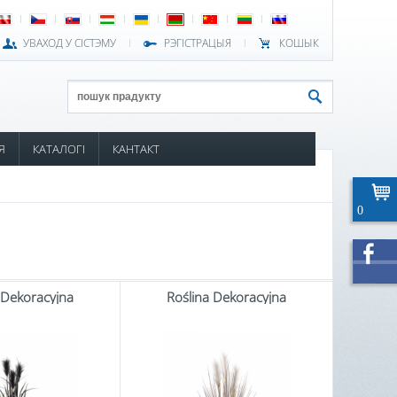
УВАХОД У СІСТЭМУ
РЭГІСТРАЦЫЯ
КОШЫК
Я
КАТАЛОГІ
КАНТАКТ
0
 Dekoracyjna
Roślina Dekoracyjna