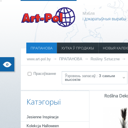
Мэбля
і дэкаратыўныя вырабы
ПРАПАНОВА
ХУТКА Ў ПРОДАЖЫ
НОВЫЯ КАЛЕК
www.art-pol.by
ПРАПАНОВА
Rośliny Sztuczne
Прасоўванне
Ўзровень запасаў.:
З самым
высокім
Roślina Dek
Катэгорыі
Jesienne Inspiracje
Kolekcja Halloween