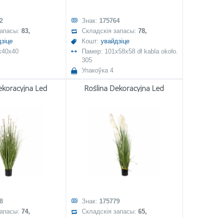
2
Знак:
175764
запасы:
83,
Складскія запасы:
78,
зіце
Кошт:
увайдзіце
x40x40
Памер: 101x58x58 dł kabla około.
305
Упакоўка 4
ekoracyjna Led
Roślina Dekoracyjna Led
8
Знак:
175779
запасы:
74,
Складскія запасы:
65,