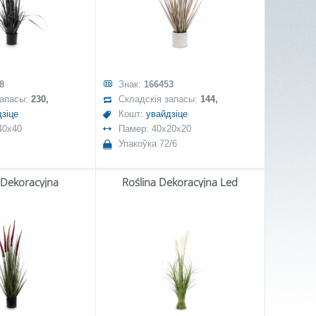
8
Знак:
166453
запасы:
230,
Складскія запасы:
144,
зіце
Кошт:
увайдзіце
40x40
Памер: 40x20x20
Упакоўка 72/6
 Dekoracyjna
Roślina Dekoracyjna Led