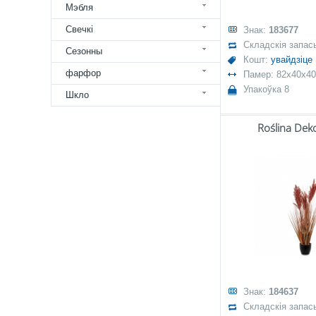
Мэбля
Свечкі
Знак:
183677
Складскія запас
Сезонны
Кошт:
увайдзіце
фарфор
Памер: 82x40x40
Упакоўка 8
Шкло
Roślina Dek
Знак:
184637
Складскія запас