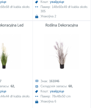
зіце
Кошт:
увайдзіце
68x68 dł kabla około.
Памер: 148x60x49 dł kabla około.
305
Упакоўка 2
ekoracyjna Led
Roślina Dekoracyjna
7
Знак:
161046
запасы:
62,
Складскія запасы:
60,
зіце
Кошт:
увайдзіце
44x44 dł kabla około.
Памер: 78x48x50 cm
Упакоўка 6