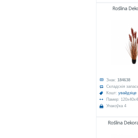
Roślina Dek
Знак:
184638
Складскія запас
Кошт:
увайдзіце
Памер: 120x40x
Упакоўка 4
Roślina Dekor