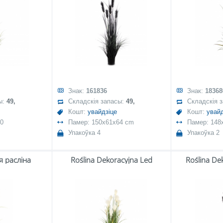
Знак:
161836
Знак:
18368
ы:
49,
Складскія запасы:
49,
Складскія 
Кошт:
увайдзіце
Кошт:
увайд
50
Памер: 150x61x64 cm
Памер: 148x
Упакоўка 4
Упакоўка 2
 расліна
Roślina Dekoracyjna Led
Roślina De