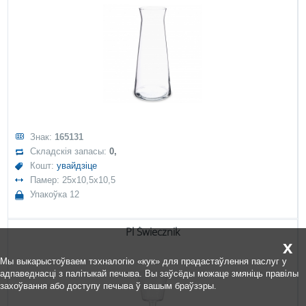
Знак:
165131
Складскія запасы:
0,
Кошт:
увайдзіце
Памер: 25x10,5x10,5
Упакоўка 12
Pl Świecznik
x
Мы выкарыстоўваем тэхналогію «кук» для прадастаўлення паслуг у
адпаведнасці з палітыкай печыва. Вы заўсёды можаце змяніць правілы
захоўвання або доступу печыва ў вашым браўзэры.