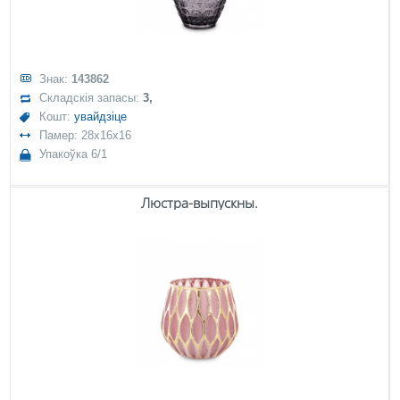
Знак:
143862
Складскія запасы:
3,
Кошт:
увайдзіце
Памер: 28x16x16
Упакоўка 6/1
Люстра-выпускны.