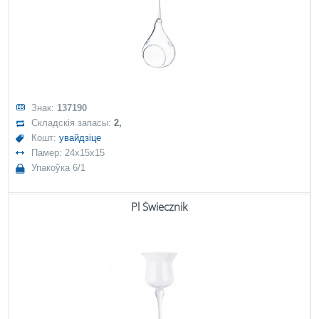
Знак:
137190
Складскія запасы:
2,
Кошт:
увайдзіце
Памер: 24x15x15
Упакоўка 6/1
Pl Świecznik