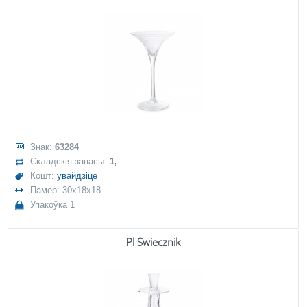
Знак:
63284
Складскія запасы:
1,
Кошт:
увайдзіце
Памер: 30x18x18
Упакоўка 1
Pl Świecznik