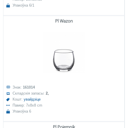
Упакоўка 6/1
Pl Wazon
Знак:
161014
Складскія запасы:
2,
Кошт:
увайдзіце
Памер: 7x8x8 cm
Упакоўка 6
Pl Pojemnik