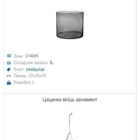
Знак:
174695
Складскія запасы:
6,
Кошт:
увайдзіце
Памер: 22x25x25
Упакоўка 1
Цацанка вісіць арнамент