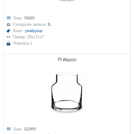
Знак:
76605
Складскія запасы:
0,
Кошт:
увайдзіце
Памер: 20x17x17
Упакоўка 1
Pl Wazon
Знак:
112993