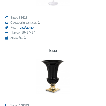
Знак:
81418
Складскія запасы:
1,
Кошт:
увайдзіце
Памер: 39x17x17
Упакоўка 1
Ваза
Знак:
140393