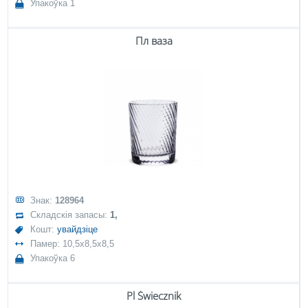
Упакоўка 1
Пл ваза
Знак:
128964
Складскія запасы:
1,
Кошт:
увайдзіце
Памер: 10,5x8,5x8,5
Упакоўка 6
Pl Świecznik