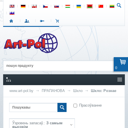
0
www.art-pol.by
ПРАПАНОВА
Шкло
Шкло: Рознае
Прасоўванне
Ўзровень запасаў.:
З самым
высокім