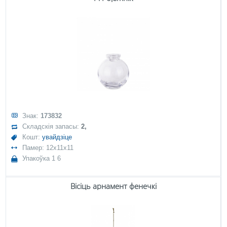
Знак:
173832
Складскія запасы:
2,
Кошт:
увайдзіце
Памер: 12x11x11
Упакоўка 1 6
Вісіць арнамент фенечкі