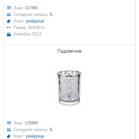
Знак:
117490
Складскія запасы:
5,
Кошт:
увайдзіце
Памер: 9x8x8cm
Упакоўка 72/12
Падсвечнік
Знак:
135889
Складскія запасы:
5,
Кошт:
увайдзіце