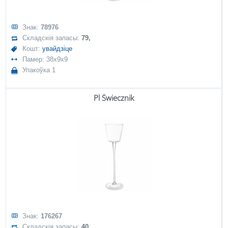
Знак:
78976
Складскія запасы:
79,
Кошт:
увайдзіце
Памер: 38x9x9
Упакоўка 1
Pl Świecznik
Знак:
176267
Складскія запасы:
40,