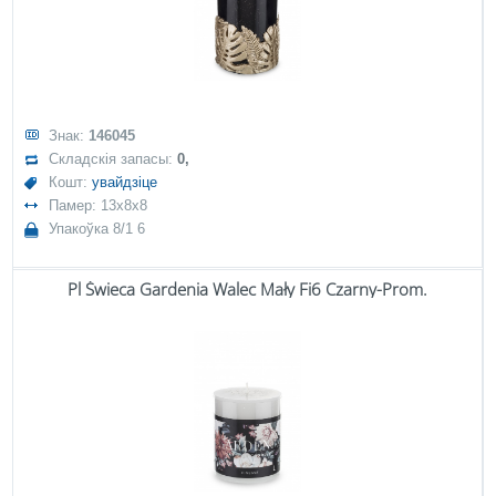
Знак:
146045
Складскія запасы:
0,
Кошт:
увайдзіце
Памер: 13x8x8
Упакоўка 8/1 6
Pl Świeca Gardenia Walec Mały Fi6 Czarny-Prom.