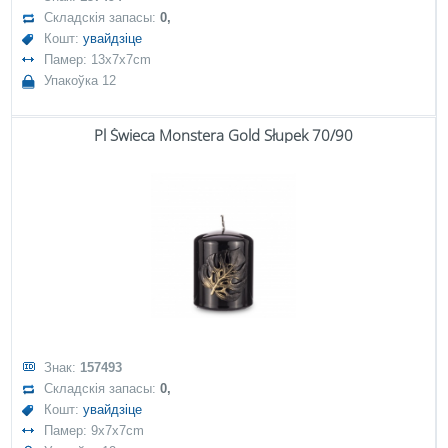
Складскія запасы:
0,
Кошт:
увайдзіце
Памер: 13x7x7cm
Упакоўка 12
Pl Świeca Monstera Gold Słupek 70/90
Знак:
157493
Складскія запасы:
0,
Кошт:
увайдзіце
Памер: 9x7x7cm