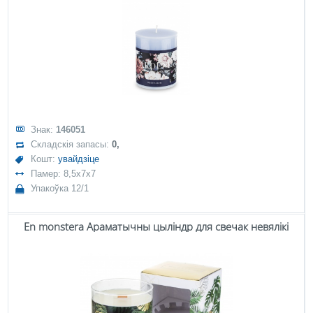
Знак:
146051
Складскія запасы:
0,
Кошт:
увайдзіце
Памер: 8,5x7x7
Упакоўка 12/1
En monstera Араматычны цыліндр для свечак невялікі