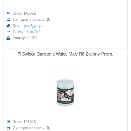
Знак:
146052
Складскія запасы:
0,
Кошт:
увайдзіце
Памер: 8,5x7x7
Упакоўка 12/1
Pl Świeca Gardenia Walec Mały Fi6 Zielony-Prom.
Знак:
146048
Складскія запасы:
0,