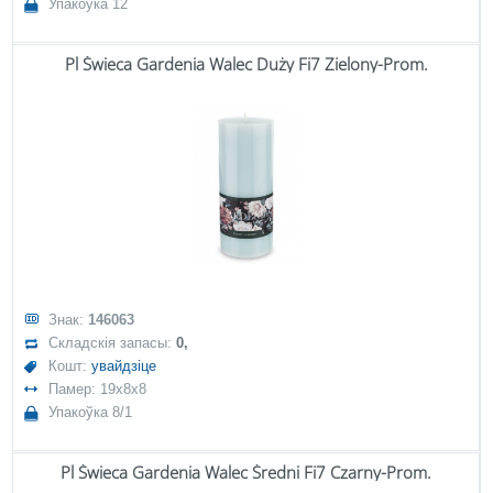
Упакоўка 12
Pl Świeca Gardenia Walec Duży Fi7 Zielony-Prom.
Знак:
146063
Складскія запасы:
0,
Кошт:
увайдзіце
Памер: 19x8x8
Упакоўка 8/1
Pl Świeca Gardenia Walec Średni Fi7 Czarny-Prom.