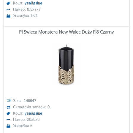
Кошт:
увайдзіце
Памер: 8,5x7x7
Упакоўка 12/1
Pl Świeca Monstera New Walec Duży Fi8 Czarny
Знак:
146047
Складскія запасы:
0,
Кошт:
увайдзіце
Памер: 20x8x8
Упакоўка 6