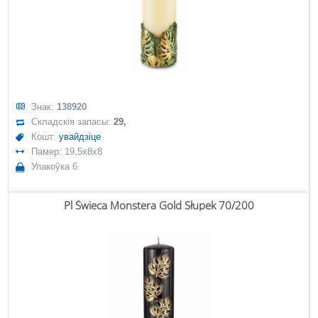
Знак:
138920
Складскія запасы:
29,
Кошт:
увайдзіце
Памер: 19,5x8x8
Упакоўка 6
Pl Świeca Monstera Gold Słupek 70/200