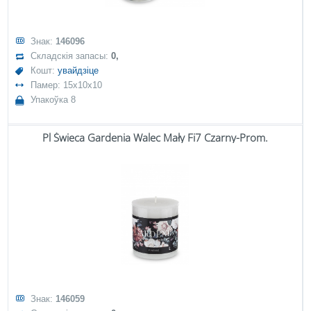
Знак:
146096
Складскія запасы:
0,
Кошт:
увайдзіце
Памер: 15x10x10
Упакоўка 8
Pl Świeca Gardenia Walec Mały Fi7 Czarny-Prom.
Знак:
146059