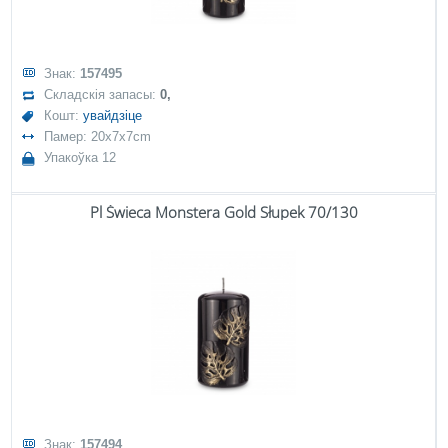
Знак:
157495
Складскія запасы:
0,
Кошт:
увайдзіце
Памер: 20x7x7cm
Упакоўка 12
Pl Świeca Monstera Gold Słupek 70/130
Знак:
157494