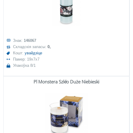
Знак:
146067
Складскія запасы:
0,
Кошт:
увайдзіце
Памер: 19x7x7
Упакоўка 8/1
Pl Monstera Szkło Duże Niebieski