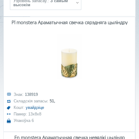
Ўзровень запасаў.:
З самым
высокім
Pl monstera Араматычная свечка сярэдняга цыліндру
Знак:
138919
Складскія запасы:
51,
Кошт:
увайдзіце
Памер: 13x8x8
Упакоўка 6
En monstera Араматычная свечка невялікі цыліндр