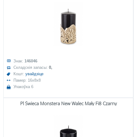
Знак:
146046
Складскія запасы:
0,
Кошт:
увайдзіце
Памер: 16x8x8
Упакоўка 6
Pl Świeca Monstera New Walec Mały Fi8 Czarny