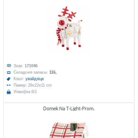
Знак:
171046
Складскія запасы:
116,
Кошт:
увайдзіце
Памер: 29x22x11 cm
Упакоўка 6/1
Domek Na T-Light-Prom.