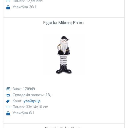
Памер: 12,5x15x5
Упакоўка 36/1
Figurka Mikołaj-Prom.
Знак:
170949
Складскія запасы:
13,
Кошт:
увайдзіце
Памер: 33x14x10 cm
Упакоўка 6/1