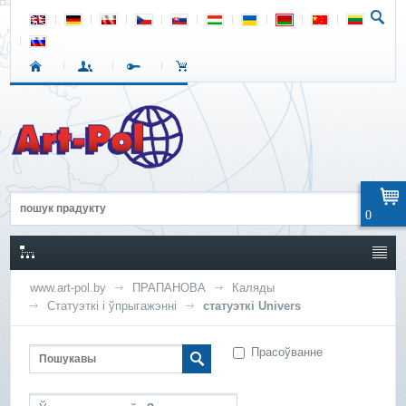
0
www.art-pol.by
ПРАПАНОВА
Каляды
Статуэткі і ўпрыгажэнні
статуэткі Univers
Прасоўванне