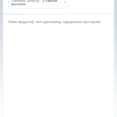
Ўзровень запасаў.:
З самым
высокім
Няма прадуктаў, якія адказваюць зададзеным крытэрыям.