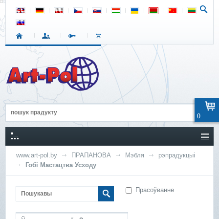
0
www.art-pol.by
ПРАПАНОВА
Мэбля
рэпрадукцыі
Гобі Мастацтва Усходу
Прасоўванне