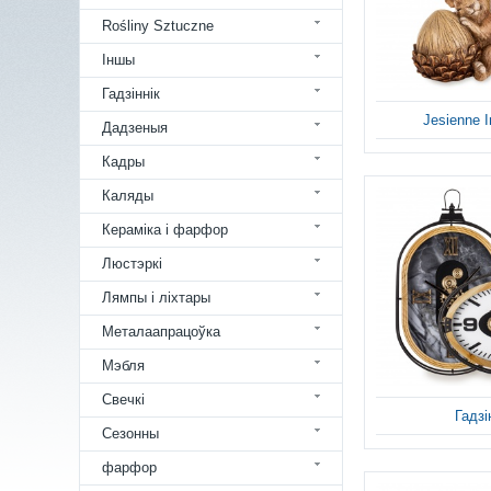
Rośliny Sztuczne
Іншы
Гадзіннік
Jesienne I
Дадзеныя
Кадры
Каляды
Кераміка і фарфор
Люстэркі
Лямпы і ліхтары
Металаапрацоўка
Мэбля
Свечкі
Гадзі
Сезонны
фарфор