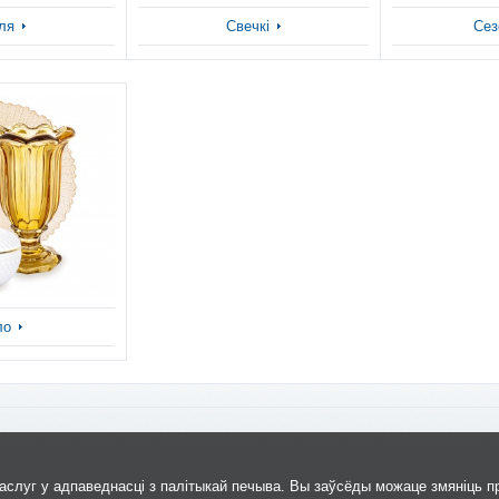
ля
Свечкі
Сез
ло
слуг у адпаведнасці з палітыкай печыва. Вы заўсёды можаце змяніць п