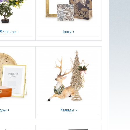
 Sztuczne
Іншы
дры
Каляды