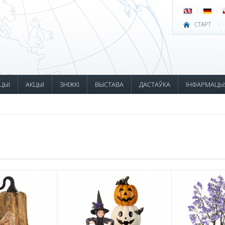
СТАРТ
ЦЫІ
АКЦЫІ
ЗНІЖКІ
ВЫСТАВА
ДАСТАЎКА
ІНФАРМАЦЫ