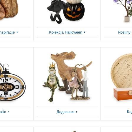
nspiracje
Kolekcja Halloween
Rośliny
ннік
Дадзеныя
Ка