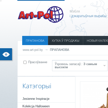
Мэбля
і дэкаратыўныя вырабы
ПРАПАНОВА
ХУТКА Ў ПРОДАЖЫ
НОВЫЯ КАЛЕК
www.art-pol.by
ПРАПАНОВА
Прасоўванне
Ўзровень запасаў.:
З самым
высокім
Катэгорыі
Jesienne Inspiracje
Kolekcja Halloween