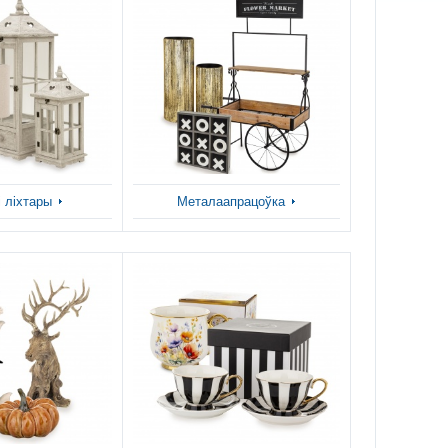
 ліхтары
Металаапрацоўка