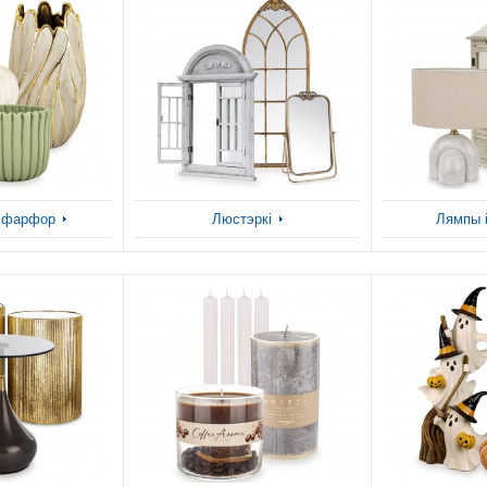
і фарфор
Люстэркі
Лямпы і