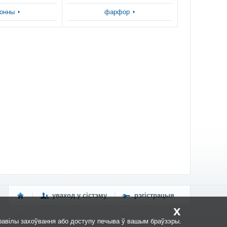
онны
фарфор
уваход у сістэму
рэгістрацыя
x
равілы захоўвання або доступу печыва ў вашым браўзэры.