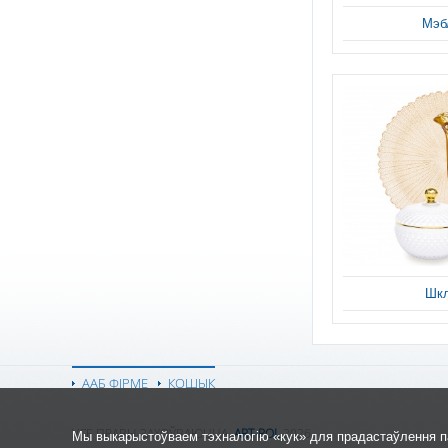
Мэб
Шк
ААБ ФІРМЕ
КОШЫК
УСЕ ПРАВЫ ЗАХОЎВАЮЦЦА,
ART-POL
2026.
Мы выкарыстоўваем тэхналогію «кук» для прадастаўлення па