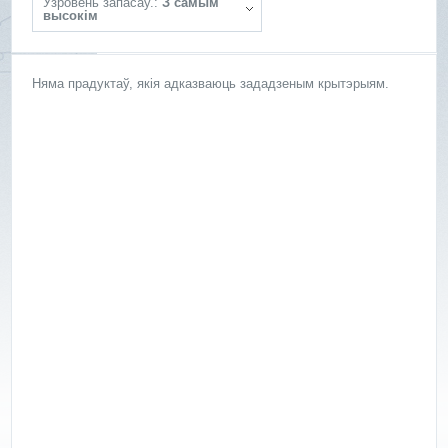
Ўзровень запасаў.:
З самым
высокім
Няма прадуктаў, якія адказваюць зададзеным крытэрыям.