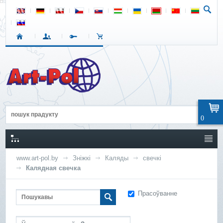
0
www.art-pol.by
Зніжкі
Каляды
свечкі
Калядная свечка
Прасоўванне