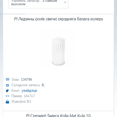
Ўзровень запасаў.:
З самым
высокім
Pl Ледзяны ролік свечкі сярэдняга белага колеру
Знак:
134798
Складскія запасы:
0,
Кошт:
увайдзіце
Памер: 14x7x7
Упакоўка 8/1
Pl Czerwień Świeca Kolia Mat Kula 10