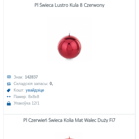
Pl Świeca Lustro Kula 8 Czerwony
Знак:
142837
Складскія запасы:
0,
Кошт:
увайдзіце
Памер: 8x8x8
Упакоўка 12/1
Pl Czerwień Świeca Kolia Mat Walec Duży Fi7