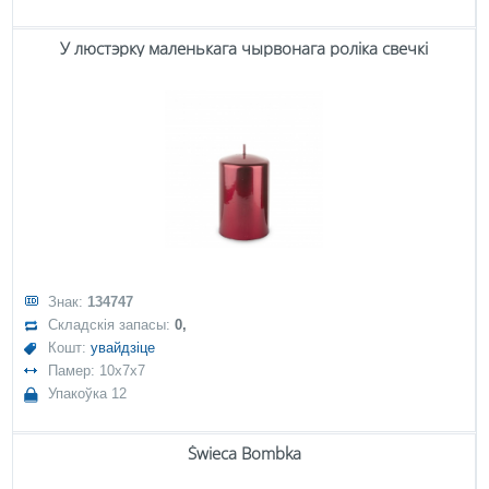
У люстэрку маленькага чырвонага роліка свечкі
Знак:
134747
Складскія запасы:
0,
Кошт:
увайдзіце
Памер: 10x7x7
Упакоўка 12
Świeca Bombka