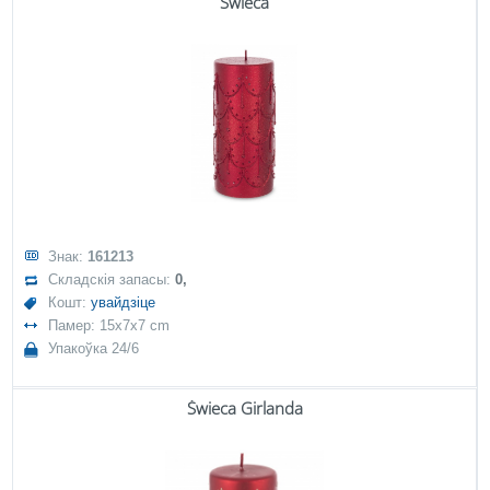
Świeca
Знак:
161213
Складскія запасы:
0,
Кошт:
увайдзіце
Памер: 15x7x7 cm
Упакоўка 24/6
Świeca Girlanda