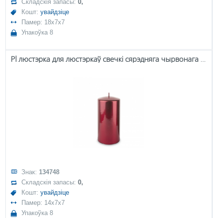
Складскія запасы:
0,
Кошт:
увайдзіце
Памер: 18x7x7
Упакоўка 8
Pl люстэрка для люстэркаў свечкі сярэдняга чырвонага колеру
Знак:
134748
Складскія запасы:
0,
Кошт:
увайдзіце
Памер: 14x7x7
Упакоўка 8