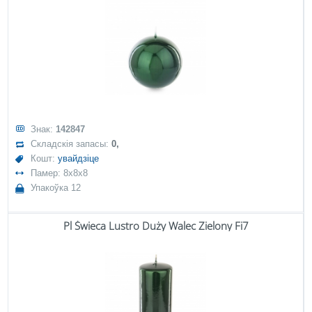
Знак:
142847
Складскія запасы:
0,
Кошт:
увайдзіце
Памер: 8x8x8
Упакоўка 12
Pl Świeca Lustro Duży Walec Zielony Fi7