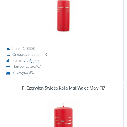
Знак:
142852
Складскія запасы:
0,
Кошт:
увайдзіце
Памер: 17,5x7x7
Упакоўка 8/1
Pl Czerwień Świeca Kolia Mat Walec Mały Fi7