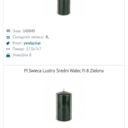
Знак:
142845
Складскія запасы:
0,
Кошт:
увайдзіце
Памер: 17,5x7x7
Упакоўка 8
Pl Świeca Lustro Średni Walec Fi 8 Zielony