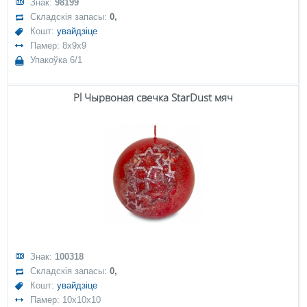
Знак:
98199
Складскія запасы:
0,
Кошт:
увайдзіце
Памер: 8x9x9
Упакоўка 6/1
Pl Чырвоная свечка StarDust мяч
Знак:
100318
Складскія запасы:
0,
Кошт:
увайдзіце
Памер: 10x10x10