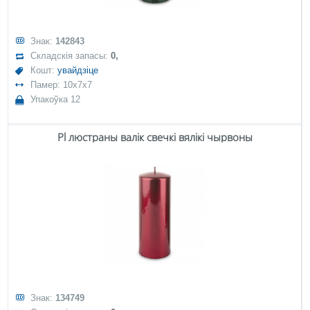
Знак:
142843
Складскія запасы:
0,
Кошт:
увайдзіце
Памер: 10x7x7
Упакоўка 12
Pl люстраны валік свечкі вялікі чырвоны
Знак:
134749