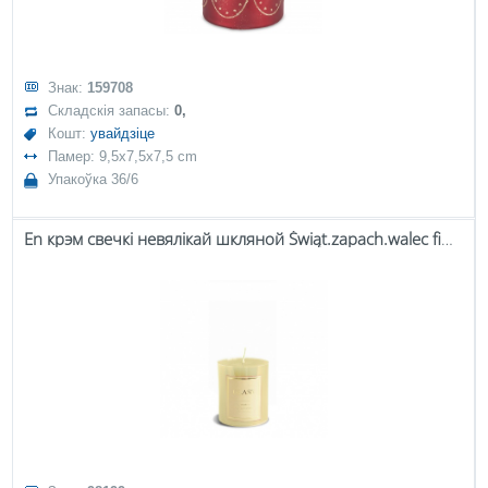
Знак:
159708
Складскія запасы:
0,
Кошт:
увайдзіце
Памер: 9,5x7,5x7,5 cm
Упакоўка 36/6
En крэм свечкі невялікай шкляной Świąt.zapach.walec fi9,5