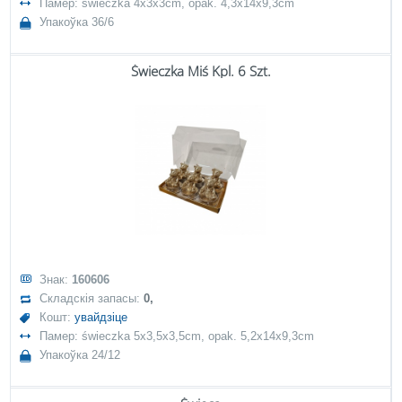
Памер: świeczka 4x3x3cm, opak. 4,3x14x9,3cm
Упакоўка 36/6
Świeczka Miś Kpl. 6 Szt.
Знак:
160606
Складскія запасы:
0,
Кошт:
увайдзіце
Памер: świeczka 5x3,5x3,5cm, opak. 5,2x14x9,3cm
Упакоўка 24/12