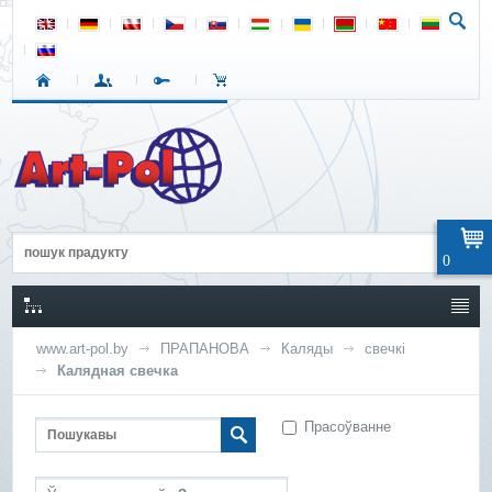
0
www.art-pol.by
ПРАПАНОВА
Каляды
свечкі
Калядная свечка
Прасоўванне