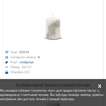
Знак:
100144
Складскія запасы:
0,
Кошт:
увайдзіце
Памер: 10x7x7
Упакоўка 12/1
x
En белых свечак Stardust ролікавага Average
Мы выкарыстоўваем тэхналогію «кук» для прадастаўлення паслуг у
адпаведнасці з палітыкай печыва. Вы заўсёды можаце змяніць правілы
захоўвання або доступу печыва ў вашым браўзэры.