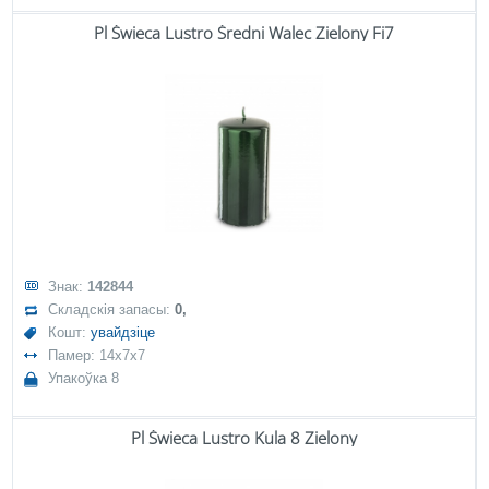
Pl Świeca Lustro Średni Walec Zielony Fi7
Знак:
142844
Складскія запасы:
0,
Кошт:
увайдзіце
Памер: 14x7x7
Упакоўка 8
Pl Świeca Lustro Kula 8 Zielony