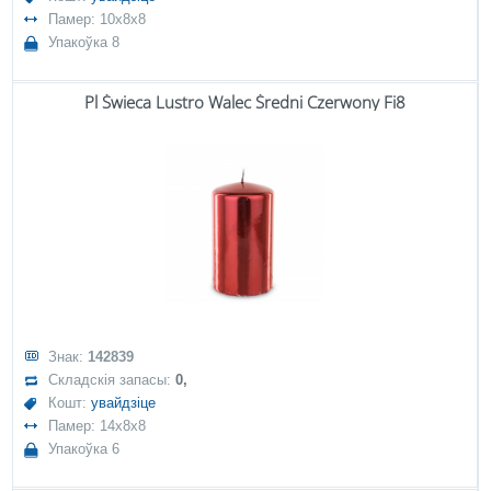
Памер: 10x8x8
Упакоўка 8
Pl Świeca Lustro Walec Średni Czerwony Fi8
Знак:
142839
Складскія запасы:
0,
Кошт:
увайдзіце
Памер: 14x8x8
Упакоўка 6