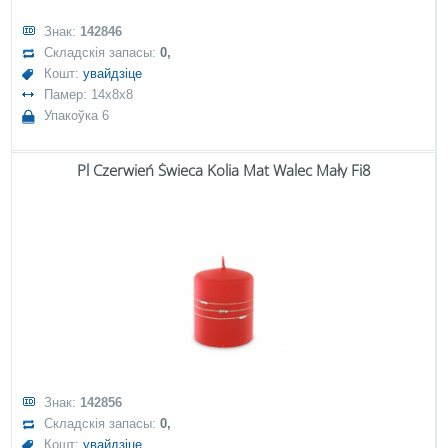
Знак:
142846
Складскія запасы:
0,
Кошт:
увайдзіце
Памер: 14x8x8
Упакоўка 6
Pl Czerwień Świeca Kolia Mat Walec Mały Fi8
Знак:
142856
Складскія запасы:
0,
Кошт:
увайдзіце