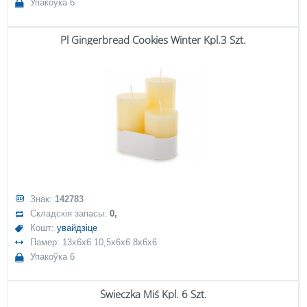
Упакоўка 6
Pl Gingerbread Cookies Winter Kpl.3 Szt.
Знак:
142783
Складскія запасы:
0,
Кошт:
увайдзіце
Памер: 13x6x6 10,5x6x6 8x6x6
Упакоўка 6
Świeczka Miś Kpl. 6 Szt.