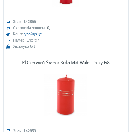
Знак:
142855
Складскія запасы:
0,
Кошт:
увайдзіце
Памер: 14x7x7
Упакоўка 8/1
Pl Czerwień Świeca Kolia Mat Walec Duży Fi8
Знак:
142853