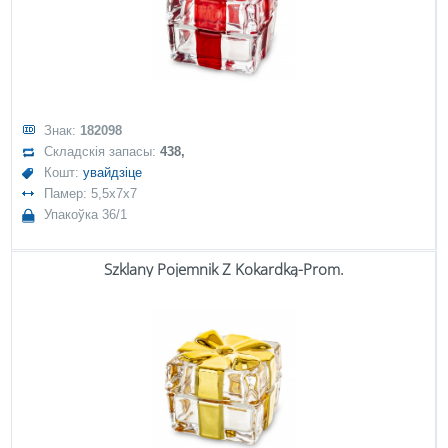
Знак:
182098
Складскія запасы:
438,
Кошт:
увайдзіце
Памер: 5,5x7x7
Упакоўка 36/1
Szklany Pojemnik Z Kokardką-Prom.