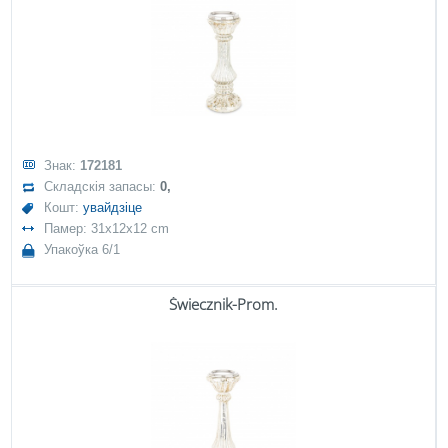
Знак:
172181
Складскія запасы:
0,
Кошт:
увайдзіце
Памер: 31x12x12 cm
Упакоўка 6/1
Świecznik-Prom.