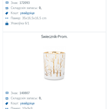
Знак:
172093
Складскія запасы:
0,
Кошт:
увайдзіце
Памер: 35x16,5x16,5 cm
Упакоўка 6/1
Świecznik-Prom.
Знак:
140807
Складскія запасы:
0,
Кошт:
увайдзіце
Памер: 10x9x9