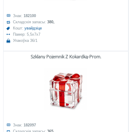
Знак:
182100
Складскія запасы:
380,
Кошт:
увайдзіце
Памер: 5,5x7x7
Упакоўка 36/1
Szklany Pojemnik Z Kokardką-Prom.
Знак:
182097
Складскія запасы:
365,