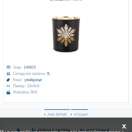
Знак:
140815
Складскія запасы:
0,
Кошт:
увайдзіце
Памер: 10x9x9
Упакоўка 36/6
ААБ ФІРМЕ
КОШЫК
x
уваход у сістэму
рэгістрацыя
Мы выкарыстоўваем тэхналогію «кук» для прадастаўлення паслуг у