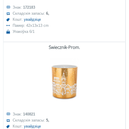
Знак:
172183
Складскія запасы:
6,
Кошт:
увайдзіце
Памер: 42x13x13 cm
Упакоўка 6/1
Świecznik-Prom.
Знак:
140821
Складскія запасы:
5,
Кошт:
увайдзіце