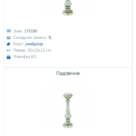
Знак:
172180
Складскія запасы:
9,
Кошт:
увайдзіце
Памер: 31x12x12 cm
Упакоўка 6/1
Падсвечнік