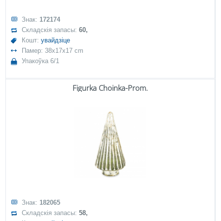
Знак:
172174
Складскія запасы:
60,
Кошт:
увайдзіце
Памер: 38x17x17 cm
Упакоўка 6/1
Figurka Choinka-Prom.
Знак:
182065
Складскія запасы:
58,