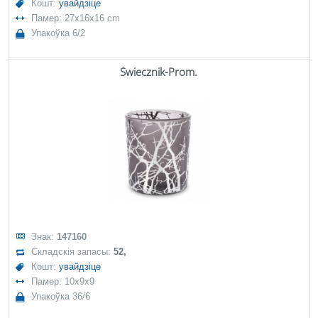
Кошт:
увайдзіце
Памер: 27x16x16 cm
Упакоўка 6/2
Świecznik-Prom.
Знак:
147160
Складскія запасы:
52,
Кошт:
увайдзіце
Памер: 10x9x9
Упакоўка 36/6