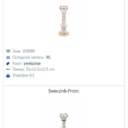
Знак:
173707
Складскія запасы:
30,
Кошт:
увайдзіце
Памер: 31x12,5x12,5 cm
Упакоўка 6/1
Świecznik-Prom.