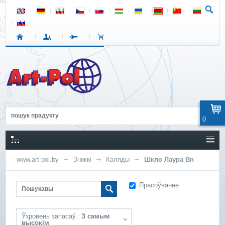
0
www.art-pol.by
Зніжкі
Каляды
Шкло Лаура Bn
Прасоўванне
Ўзровень запасаў.:
З самым
высокім