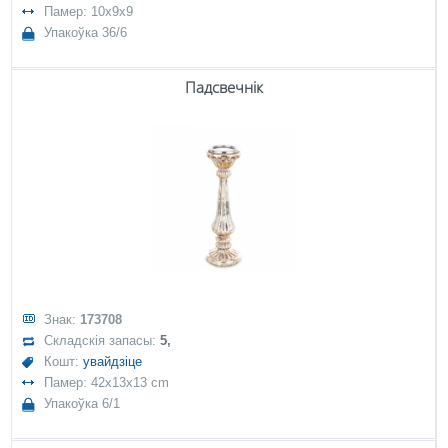
Памер: 10x9x9
Упакоўка 36/6
Падсвечнік
Знак:
173708
Складскія запасы:
5,
Кошт:
увайдзіце
Памер: 42x13x13 cm
Упакоўка 6/1