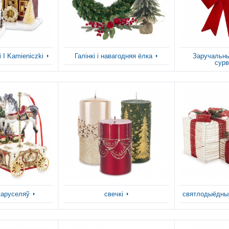
 I Kamieniczki
Галінкі і навагодняя ёлка
Заручальны
сурв
каруселяў
свечкі
святлодыёдны