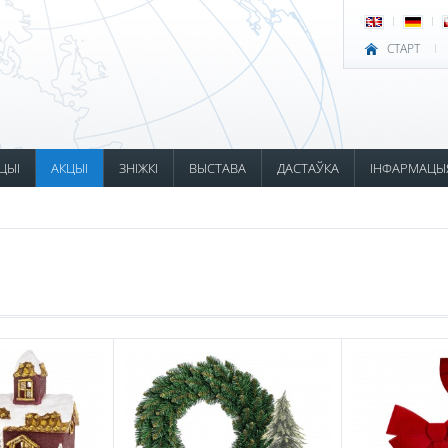
СТАРТ
ЦЫІ
АКЦЫІ
ЗНІЖКІ
ВЫСТАВА
ДАСТАЎКА
ІНФАРМАЦЫ