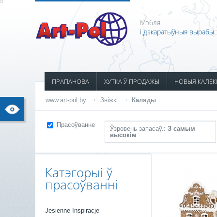
Мэбля
і дэкаратыўныя вырабы
ПРАПАНОВА
ХУТКА Ў ПРОДАЖЫ
НОВЫЯ КАЛЕК
www.art-pol.by
Зніжкі
Каляды
Прасоўванне
Ўзровень запасаў.:
З самым
высокім
Катэгорыі ў
прасоўванні
Jesienne Inspiracje