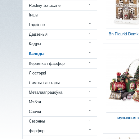
Rośliny Sztuczne
Іншы
Гадзіннік
Bn Figurki Domki
Дадзеныя
Кадры
Каляды
Кераміка і фарфор
Люстэркі
Лямпы і ліхтары
Металаапрацоўка
Мэбля
Свечкі
музычныя 
Сезонны
фарфор