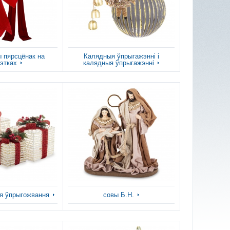
 пярсцёнак на
Калядныя ўпрыгажэнні і
этках
калядныя ўпрыгажэнні
я ўпрыгожвання
совы Б.Н.