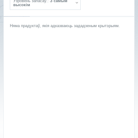
Ўзровень запасаў.:
З самым
высокім
Няма прадуктаў, якія адказваюць зададзеным крытэрыям.