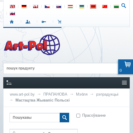
0
www.art-pol.by
ПРАПАНОВА
Мэбля
рэпрадукцыі
Мастацтва Жывапіс Польскі
Прасоўванне