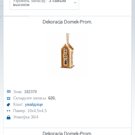
Ўзровень запасаў.:
З самым
высокім
Dekoracja Domek-Prom.
Знак:
182370
Складскія запасы:
620,
Кошт:
увайдзіце
Памер: 10x4,5x4,5
Упакоўка 36/4
Dekoracja Domek-Prom.