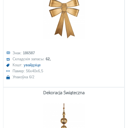
Знак:
186587
Складскія запасы:
62,
Кошт:
увайдзіце
Памер: 56x40x6,5
Упакоўка 6/2
Dekoracja Świąteczna