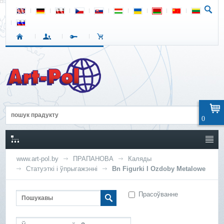
0
www.art-pol.by
ПРАПАНОВА
Каляды
Статуэткі і ўпрыгажэнні
Bn Figurki I Ozdoby Metalowe
Прасоўванне