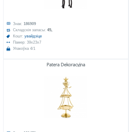
Знак:
186909
Складскія запасы:
45,
Кошт:
увайдзіце
Памер: 39x23x7
Упакоўка 4/1
Patera Dekoracyjna