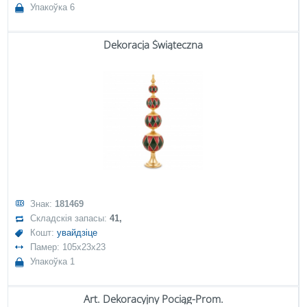
Упакоўка 6
Dekoracja Świąteczna
Знак:
181469
Складскія запасы:
41,
Кошт:
увайдзіце
Памер: 105x23x23
Упакоўка 1
Art. Dekoracyjny Pociąg-Prom.