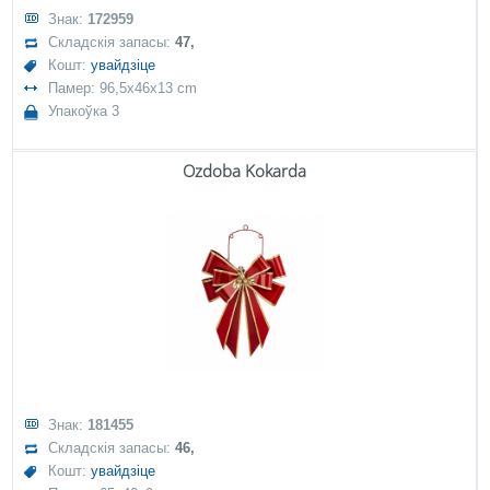
Знак:
172959
Складскія запасы:
47,
Кошт:
увайдзіце
Памер: 96,5x46x13 cm
Упакоўка 3
Ozdoba Kokarda
Знак:
181455
Складскія запасы:
46,
Кошт:
увайдзіце