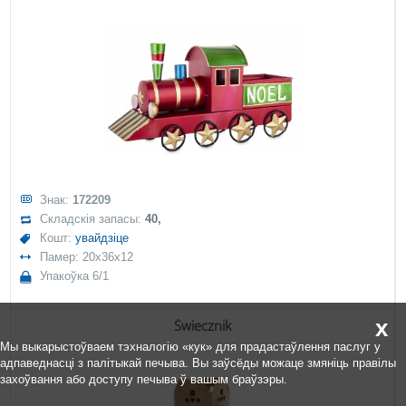
Знак:
172209
Складскія запасы:
40,
Кошт:
увайдзіце
Памер: 20x36x12
Упакоўка 6/1
x
Świecznik
Мы выкарыстоўваем тэхналогію «кук» для прадастаўлення паслуг у
адпаведнасці з палітыкай печыва. Вы заўсёды можаце змяніць правілы
захоўвання або доступу печыва ў вашым браўзэры.