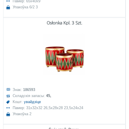
Памер: 65x40x9
Упакоўка 6/2 3
Osłonka Kpl. 3 Szt.
Знак:
186593
Складскія запасы:
45,
Кошт:
увайдзіце
Памер: 31x32x32 26,5x28x28 23,5x24x24
Упакоўка 2