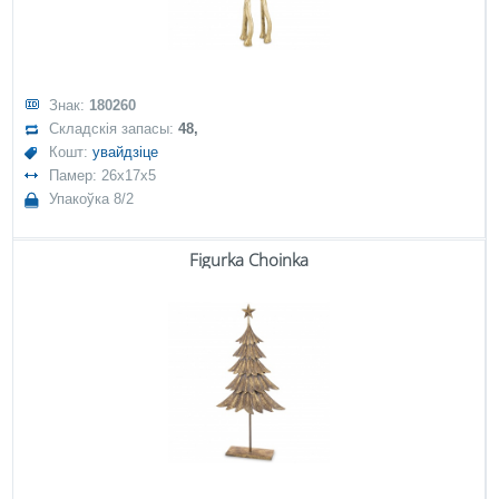
Знак:
180260
Складскія запасы:
48,
Кошт:
увайдзіце
Памер: 26x17x5
Упакоўка 8/2
Figurka Choinka