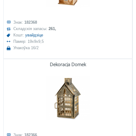
Знак:
182368
Складскія запасы:
261,
Кошт:
увайдзіце
Памер: 19x9x9,5
Упакоўка 16/2
Dekoracja Domek
Знак:
182366