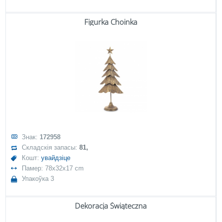
Figurka Choinka
Знак:
172958
Складскія запасы:
81,
Кошт:
увайдзіце
Памер: 78x32x17 cm
Упакоўка 3
Dekoracja Świąteczna