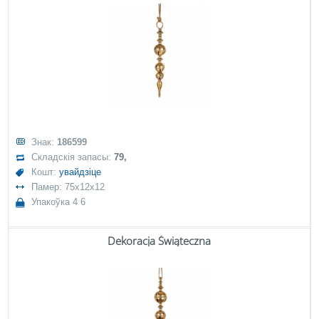
Знак:
186599
Складскія запасы:
79,
Кошт:
увайдзіце
Памер: 75x12x12
Упакоўка 4 6
Dekoracja Świąteczna