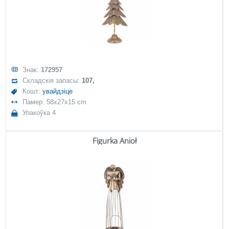
Знак:
172957
Складскія запасы:
107,
Кошт:
увайдзіце
Памер: 58x27x15 cm
Упакоўка 4
Figurka Anioł