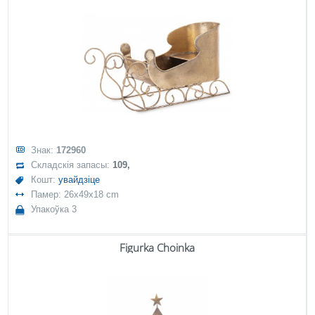
Знак:
172960
Складскія запасы:
109,
Кошт:
увайдзіце
Памер: 26x49x18 cm
Упакоўка 3
Figurka Choinka