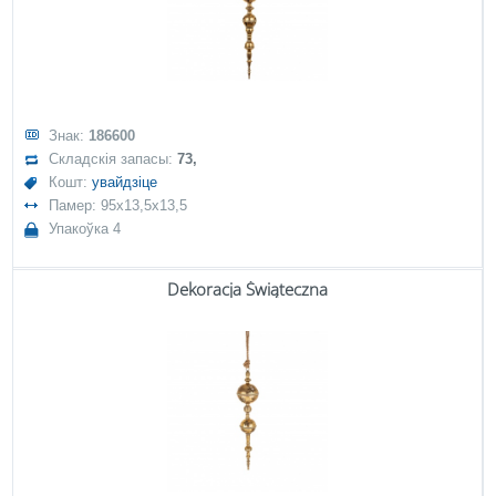
Знак:
186600
Складскія запасы:
73,
Кошт:
увайдзіце
Памер: 95x13,5x13,5
Упакоўка 4
Dekoracja Świąteczna