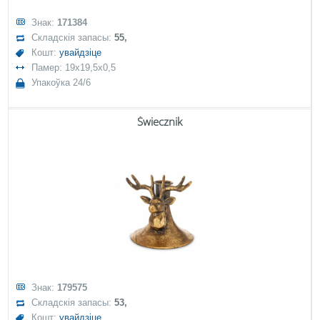
Знак:
171384
Складскія запасы:
55,
Кошт:
увайдзіце
Памер: 19x19,5x0,5
Упакоўка 24/6
Świecznik
Знак:
179575
Складскія запасы:
53,
Кошт:
увайдзіце