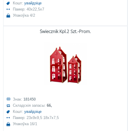
Кошт:
увайдзіце
Памер: 40x22,5x7
Упакоўка 4/2
Świecznik Kpl.2 Szt.-Prom.
Знак:
181450
Складскія запасы:
66,
Кошт:
увайдзіце
Памер: 23x9x9,5 18x7x7,5
Упакоўка 16/1