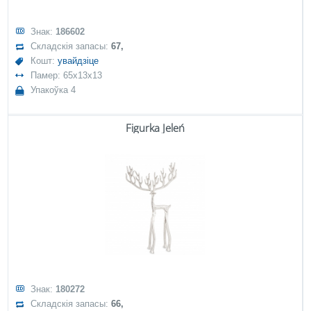
Знак:
186602
Складскія запасы:
67,
Кошт:
увайдзіце
Памер: 65x13x13
Упакоўка 4
Figurka Jeleń
Знак:
180272
Складскія запасы:
66,