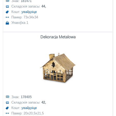
Знак:
181471
Складскія запасы:
44,
Кошт:
увайдзіце
Памер: 73x34x34
Упакоўка 1
Dekoracja Metalowa
Знак:
178405
Складскія запасы:
42,
Кошт:
увайдзіце
Памер: 20x20,5x21,5