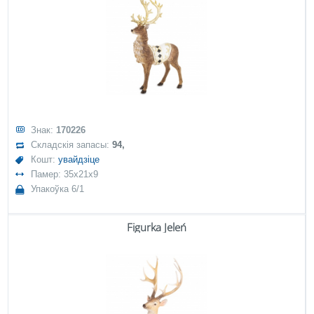
Знак:
170226
Складскія запасы:
94,
Кошт:
увайдзіце
Памер: 35x21x9
Упакоўка 6/1
Figurka Jeleń