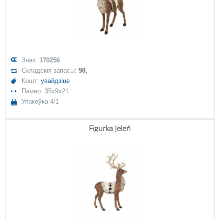
Знак:
170256
Складскія запасы:
98,
Кошт:
увайдзіце
Памер: 35x9x21
Упакоўка 4/1
Figurka Jeleń