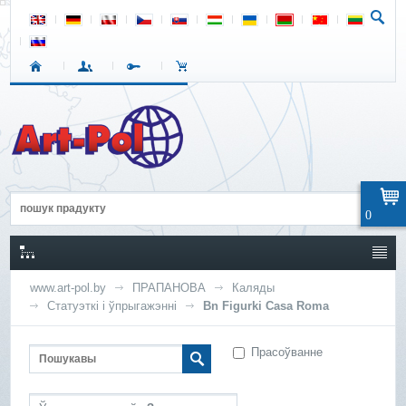
0
www.art-pol.by
ПРАПАНОВА
Каляды
Статуэткі і ўпрыгажэнні
Bn Figurki Casa Roma
Прасоўванне