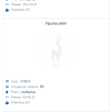
Памер: 29x14x14
Упакоўка 4/1
Figurka Jeleń
Знак:
170871
Складскія запасы:
85,
Кошт:
увайдзіце
Памер: 42x9x15
Упакоўка 6/1