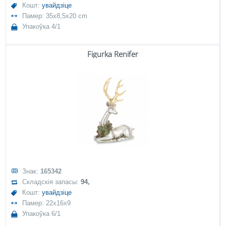
Кошт:
увайдзіце
Памер: 35x8,5x20 cm
Упакоўка 4/1
Figurka Renifer
Знак:
165342
Складскія запасы:
94,
Кошт:
увайдзіце
Памер: 22x16x9
Упакоўка 6/1