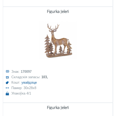
Figurka Jeleń
Знак:
170097
Складскія запасы:
103,
Кошт:
увайдзіце
Памер: 30x28x8
Упакоўка 4/1
Figurka Jeleń