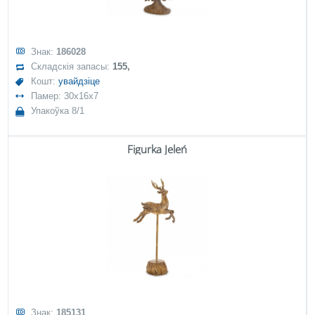
Знак:
186028
Складскія запасы:
155,
Кошт:
увайдзіце
Памер: 30x16x7
Упакоўка 8/1
Figurka Jeleń
Знак:
185131