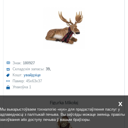
Знак:
180927
Складскія запасы:
39,
Кошт:
увайдзіце
Памер: 45x63x37
Упакоўка 1
x
Figurka Mikołaj
Мы выкарыстоўваем тэхналогію «кук» для прадастаўлення паслуг у
адпаведнасці з палітыкай печыва. Вы заўсёды можаце змяніць правілы
захоўвання або доступу печыва ў вашым браўзэры.