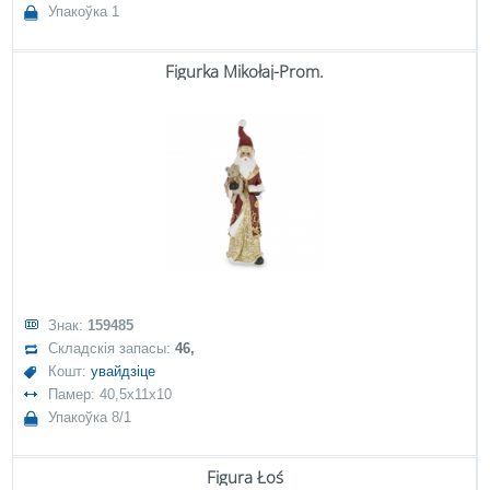
Упакоўка 1
Figurka Mikołaj-Prom.
Знак:
159485
Складскія запасы:
46,
Кошт:
увайдзіце
Памер: 40,5x11x10
Упакоўка 8/1
Figura Łoś