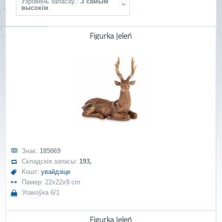
Ўзровень запасаў.:
З самым
высокім
Figurka Jeleń
Знак:
185069
Складскія запасы:
193,
Кошт:
увайдзіце
Памер: 22x22x9 cm
Упакоўка 6/1
Figurka Jeleń