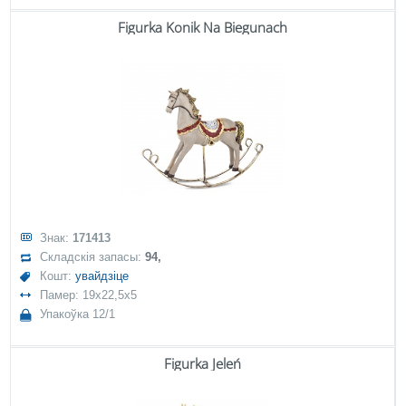
Figurka Konik Na Biegunach
Знак:
171413
Складскія запасы:
94,
Кошт:
увайдзіце
Памер: 19x22,5x5
Упакоўка 12/1
Figurka Jeleń