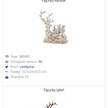
Figurka Renifer
Знак:
163163
Складскія запасы:
62,
Кошт:
увайдзіце
Памер: 31,5x29x16,5 cm
Упакоўка 2/1
Figurka Jeleń