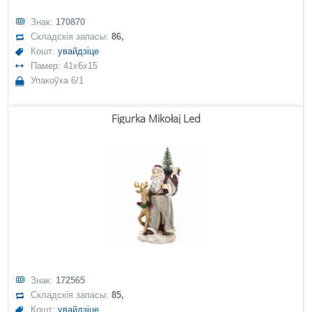
Знак:
170870
Складскія запасы:
86,
Кошт:
увайдзіце
Памер: 41x6x15
Упакоўка 6/1
Figurka Mikołaj Led
Знак:
172565
Складскія запасы:
85,
Кошт:
увайдзіце