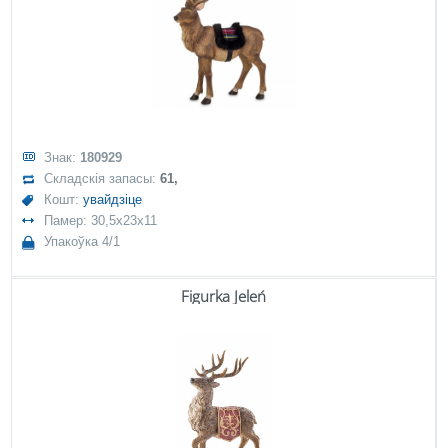
Знак:
180929
Складскія запасы:
61,
Кошт:
увайдзіце
Памер: 30,5x23x11
Упакоўка 4/1
Figurka Jeleń