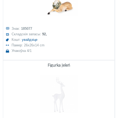
Знак:
185077
Складскія запасы:
92,
Кошт:
увайдзіце
Памер: 26x26x14 cm
Упакоўка 4/1
Figurka Jeleń