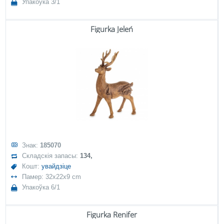
Упакоўка 3/1
Figurka Jeleń
Знак:
185070
Складскія запасы:
134,
Кошт:
увайдзіце
Памер: 32x22x9 cm
Упакоўка 6/1
Figurka Renifer