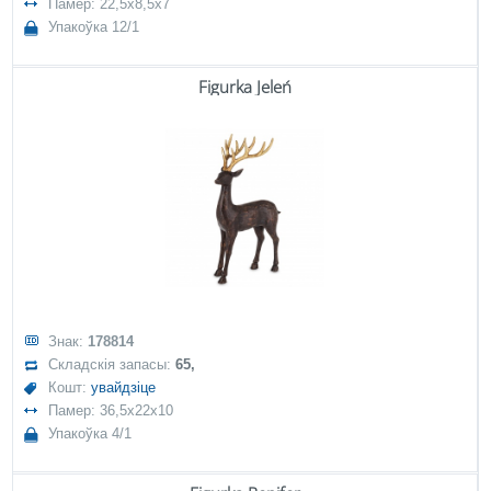
Памер: 22,5x8,5x7
Упакоўка 12/1
Figurka Jeleń
Знак:
178814
Складскія запасы:
65,
Кошт:
увайдзіце
Памер: 36,5x22x10
Упакоўка 4/1