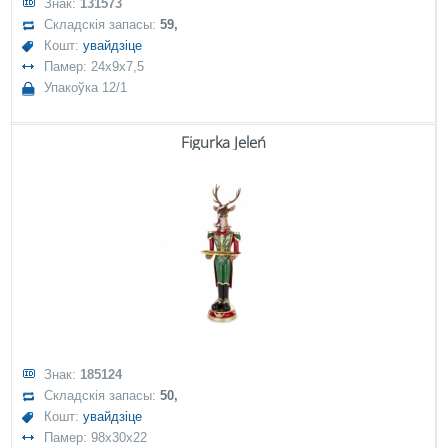
Знак:
131573
Складскія запасы:
59,
Кошт:
увайдзіце
Памер: 24x9x7,5
Упакоўка 12/1
Figurka Jeleń
Знак:
185124
Складскія запасы:
50,
Кошт:
увайдзіце
Памер: 98x30x22