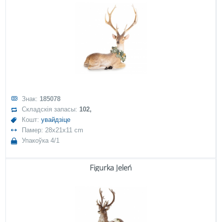
Знак:
185078
Складскія запасы:
102,
Кошт:
увайдзіце
Памер: 28x21x11 cm
Упакоўка 4/1
Figurka Jeleń