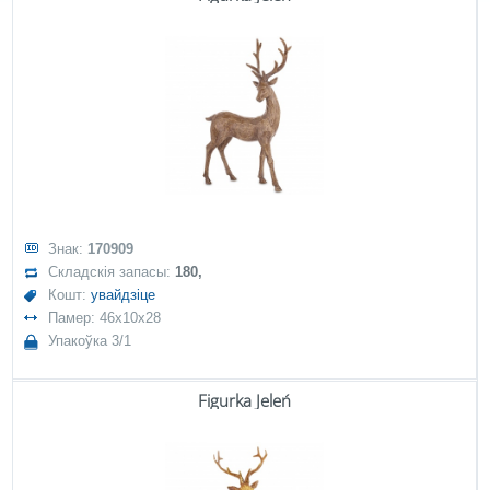
Знак:
170909
Складскія запасы:
180,
Кошт:
увайдзіце
Памер: 46x10x28
Упакоўка 3/1
Figurka Jeleń