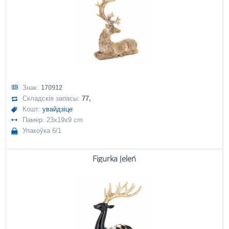
Знак:
170912
Складскія запасы:
77,
Кошт:
увайдзіце
Памер: 23x19x9 cm
Упакоўка 6/1
Figurka Jeleń