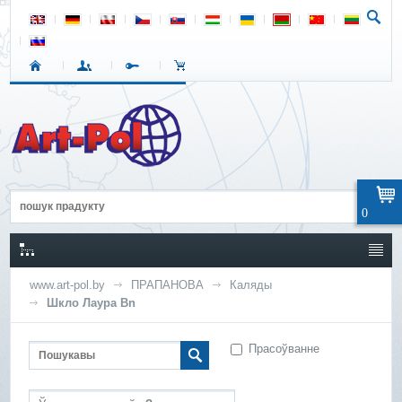
0
www.art-pol.by
ПРАПАНОВА
Каляды
Шкло Лаура Bn
Прасоўванне