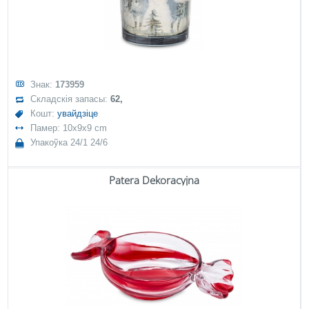
Знак:
173959
Складскія запасы:
62,
Кошт:
увайдзіце
Памер: 10x9x9 cm
Упакоўка 24/1 24/6
Patera Dekoracyjna