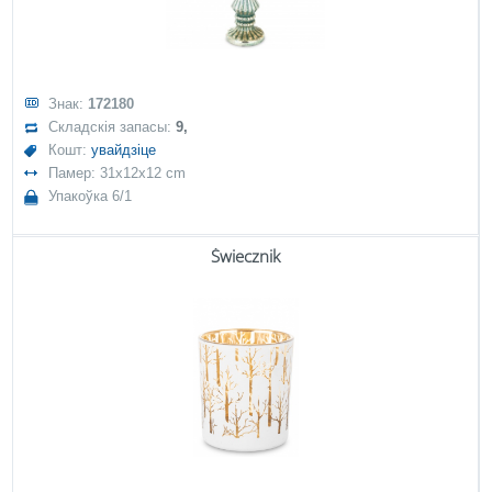
Знак:
172180
Складскія запасы:
9,
Кошт:
увайдзіце
Памер: 31x12x12 cm
Упакоўка 6/1
Świecznik