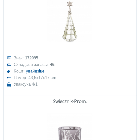
Знак:
172095
Складскія запасы:
46,
Кошт:
увайдзіце
Памер: 43,5x17x17 cm
Упакоўка 4/1
Świecznik-Prom.