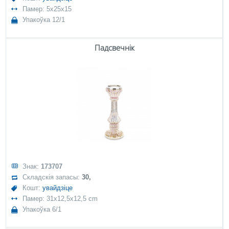
Памер: 5x25x15
Упакоўка 12/1
Падсвечнік
Знак:
173707
Складскія запасы:
30,
Кошт:
увайдзіце
Памер: 31x12,5x12,5 cm
Упакоўка 6/1