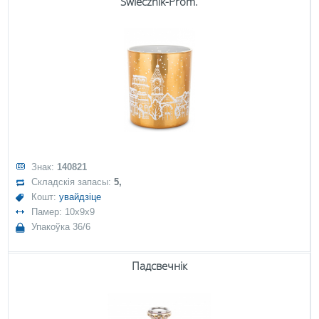
Świecznik-Prom.
Знак:
140821
Складскія запасы:
5,
Кошт:
увайдзіце
Памер: 10x9x9
Упакоўка 36/6
Падсвечнік