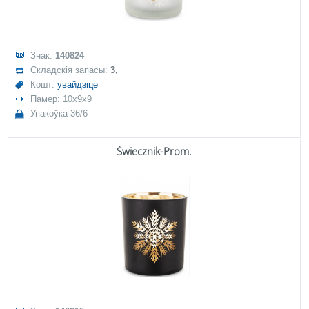
Знак:
140824
Складскія запасы:
3,
Кошт:
увайдзіце
Памер: 10x9x9
Упакоўка 36/6
Świecznik-Prom.