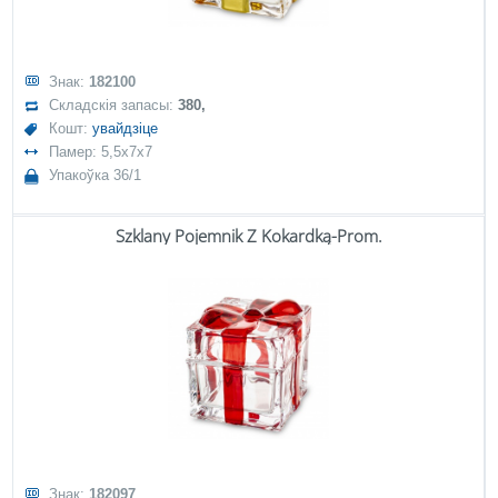
Знак:
182100
Складскія запасы:
380,
Кошт:
увайдзіце
Памер: 5,5x7x7
Упакоўка 36/1
Szklany Pojemnik Z Kokardką-Prom.
Знак:
182097