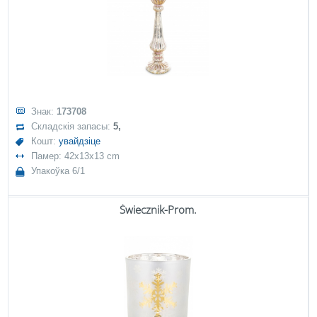
Знак:
173708
Складскія запасы:
5,
Кошт:
увайдзіце
Памер: 42x13x13 cm
Упакоўка 6/1
Świecznik-Prom.