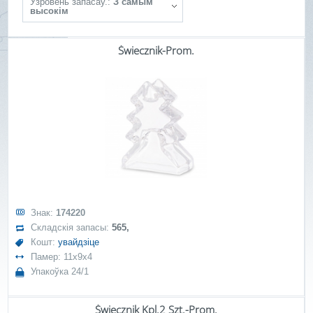
Ўзровень запасаў.:
З самым
высокім
Świecznik-Prom.
Знак:
174220
Складскія запасы:
565,
Кошт:
увайдзіце
Памер: 11x9x4
Упакоўка 24/1
Świecznik Kpl.2 Szt.-Prom.