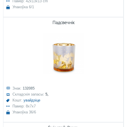
Памер: 42x13x13 cm
Упакоўка 6/1
Падсвечнік
Знак:
132085
Складскія запасы:
5,
Кошт:
увайдзіце
Памер: 8x7x7
Упакоўка 36/6