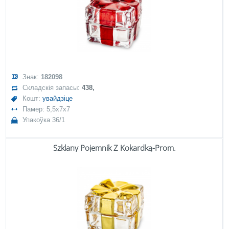
Знак:
182098
Складскія запасы:
438,
Кошт:
увайдзіце
Памер: 5,5x7x7
Упакоўка 36/1
Szklany Pojemnik Z Kokardką-Prom.