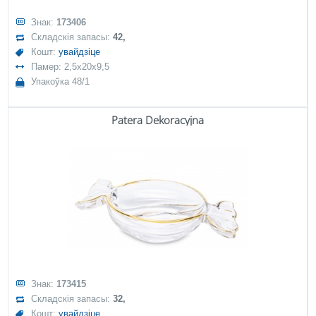
Знак:
173406
Складскія запасы:
42,
Кошт:
увайдзіце
Памер: 2,5x20x9,5
Упакоўка 48/1
Patera Dekoracyjna
Знак:
173415
Складскія запасы:
32,
Кошт:
увайдзіце