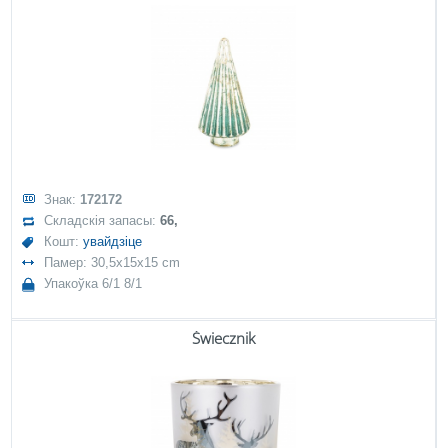
Знак:
172172
Складскія запасы:
66,
Кошт:
увайдзіце
Памер: 30,5x15x15 cm
Упакоўка 6/1 8/1
Świecznik