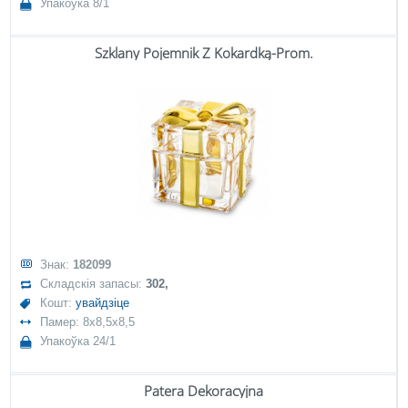
Упакоўка 8/1
Szklany Pojemnik Z Kokardką-Prom.
Знак:
182099
Складскія запасы:
302,
Кошт:
увайдзіце
Памер: 8x8,5x8,5
Упакоўка 24/1
Patera Dekoracyjna