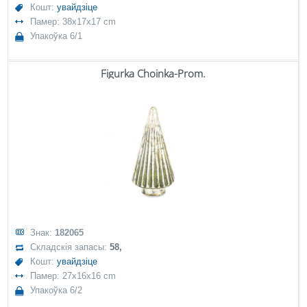
Кошт:
увайдзіце
Памер: 38x17x17 cm
Упакоўка 6/1
Figurka Choinka-Prom.
Знак:
182065
Складскія запасы:
58,
Кошт:
увайдзіце
Памер: 27x16x16 cm
Упакоўка 6/2