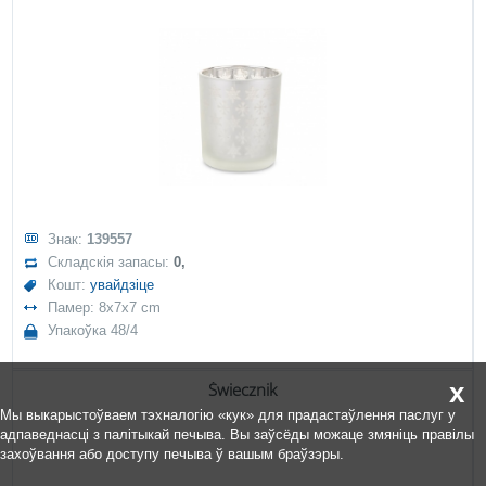
Знак:
139557
Складскія запасы:
0,
Кошт:
увайдзіце
Памер: 8x7x7 cm
Упакоўка 48/4
x
Świecznik
Мы выкарыстоўваем тэхналогію «кук» для прадастаўлення паслуг у
адпаведнасці з палітыкай печыва. Вы заўсёды можаце змяніць правілы
захоўвання або доступу печыва ў вашым браўзэры.