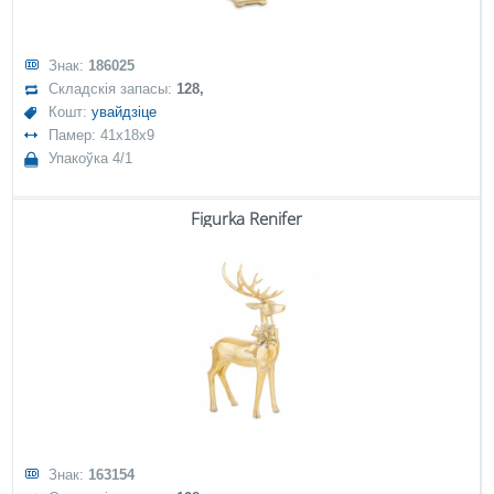
Знак:
186025
Складскія запасы:
128,
Кошт:
увайдзіце
Памер: 41x18x9
Упакоўка 4/1
Figurka Renifer
Знак:
163154