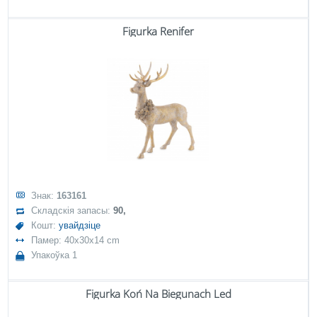
Figurka Renifer
Знак:
163161
Складскія запасы:
90,
Кошт:
увайдзіце
Памер: 40x30x14 cm
Упакоўка 1
Figurka Koń Na Biegunach Led