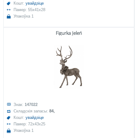
Кошт:
увайдзіце
Памер: 55x41x28
Упакоўка 1
Figurka Jeleń
Знак:
147022
Складскія запасы:
84,
Кошт:
увайдзіце
Памер: 72x43x25
Упакоўка 1