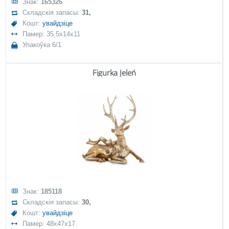
Знак:
165326
Складскія запасы:
31,
Кошт:
увайдзіце
Памер: 35,5x14x11
Упакоўка 6/1
Figurka Jeleń
Знак:
185118
Складскія запасы:
30,
Кошт:
увайдзіце
Памер: 48x47x17