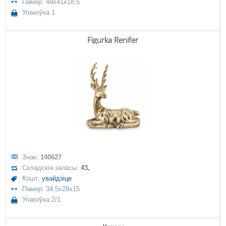
Памер: 49x41x18,5
Упакоўка 1
Figurka Renifer
Знак:
140627
Складскія запасы:
43,
Кошт:
увайдзіце
Памер: 34,5x28x15
Упакоўка 2/1