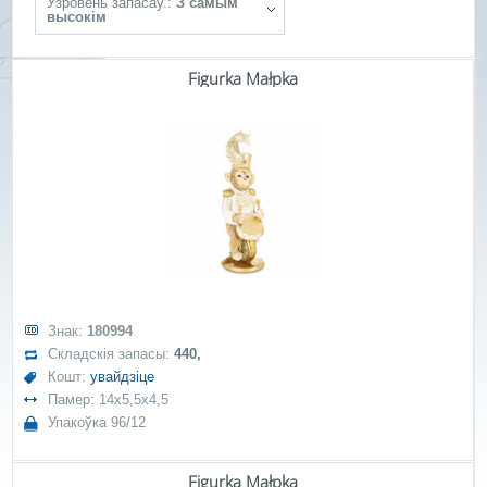
Ўзровень запасаў.:
З самым
высокім
Figurka Małpka
Знак:
180994
Складскія запасы:
440,
Кошт:
увайдзіце
Памер: 14x5,5x4,5
Упакоўка 96/12
Figurka Małpka