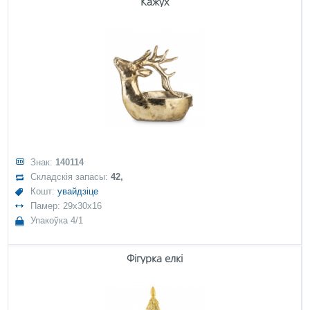
Кажух
Знак:
140114
Складскія запасы:
42,
Кошт:
увайдзіце
Памер: 29x30x16
Упакоўка 4/1
Фігурка елкі