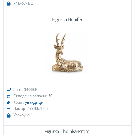
Упакоўка 1
Figurka Renifer
Знак:
140629
Складскія запасы:
30,
Кошт:
увайдзіце
Памер: 47x38x17,5
Упакоўка 1
Figurka Choinka-Prom.