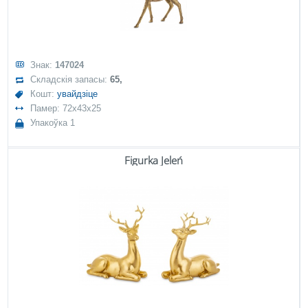
Знак:
147024
Складскія запасы:
65,
Кошт:
увайдзіце
Памер: 72x43x25
Упакоўка 1
Figurka Jeleń