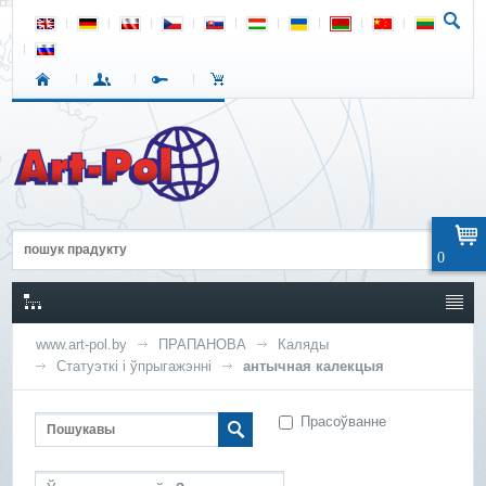
0
www.art-pol.by
ПРАПАНОВА
Каляды
Статуэткі і ўпрыгажэнні
антычная калекцыя
Прасоўванне