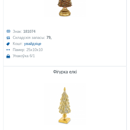
Знак:
181074
Складскія запасы:
79,
Кошт:
увайдзіце
Памер: 25x10x10
Упакоўка 6/1
Фігурка елкі