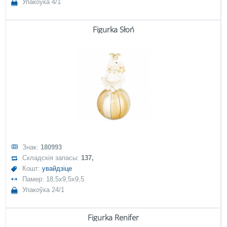
Упакоўка 4/1
Figurka Słoń
Знак:
180993
Складскія запасы:
137,
Кошт:
увайдзіце
Памер: 18,5x9,5x9,5
Упакоўка 24/1
Figurka Renifer