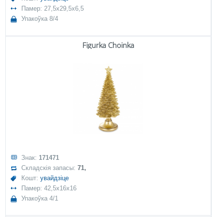
Памер: 27,5x29,5x6,5
Упакоўка 8/4
Figurka Choinka
Знак:
171471
Складскія запасы:
71,
Кошт:
увайдзіце
Памер: 42,5x16x16
Упакоўка 4/1