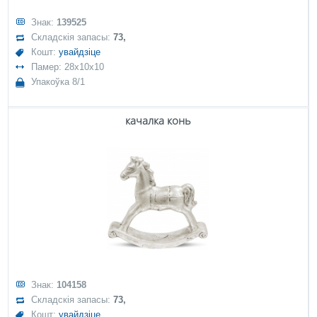
Знак:
139525
Складскія запасы:
73,
Кошт:
увайдзіце
Памер: 28x10x10
Упакоўка 8/1
качалка конь
Знак:
104158
Складскія запасы:
73,
Кошт:
увайдзіце