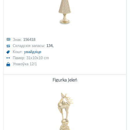
Знак:
156418
Складскія запасы:
134,
Кошт:
увайдзіце
Памер: 31x10x10 cm
Упакоўка 12/1
Figurka Jeleń