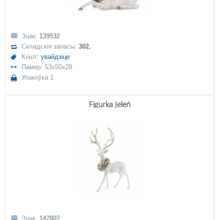
Знак:
139532
Складскія запасы:
302,
Кошт:
увайдзіце
Памер: 53x50x29
Упакоўка 1
Figurka Jeleń
Знак:
147807