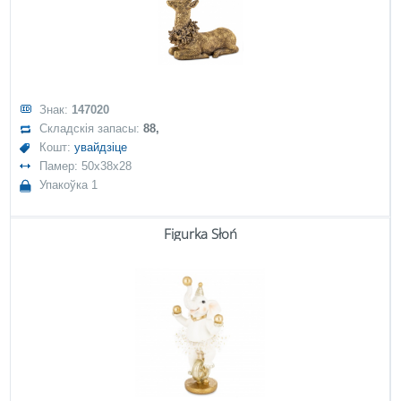
Знак:
147020
Складскія запасы:
88,
Кошт:
увайдзіце
Памер: 50x38x28
Упакоўка 1
Figurka Słoń