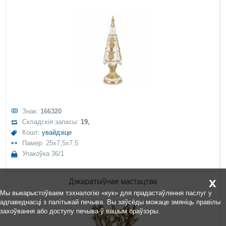
Знак:
166320
Складскія запасы:
19,
Кошт:
увайдзіце
Памер: 25x7,5x7,5
Упакоўка 36/1
x
Дэкаратыўнае мастацтва
Мы выкарыстоўваем тэхналогію «кук» для прадастаўлення паслуг у
адпаведнасці з палітыкай печыва. Вы заўсёды можаце змяніць правілы
захоўвання або доступу печыва ў вашым браўзэры.