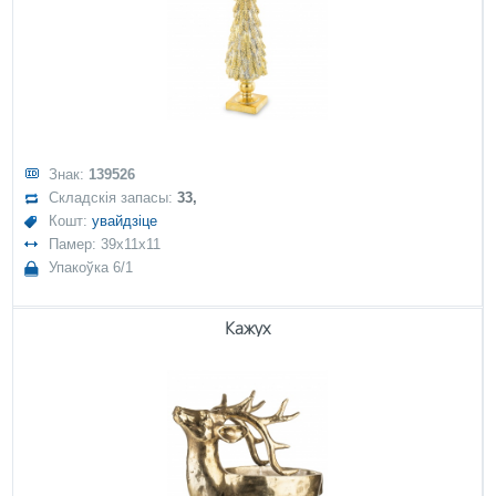
Знак:
139526
Складскія запасы:
33,
Кошт:
увайдзіце
Памер: 39x11x11
Упакоўка 6/1
Кажух